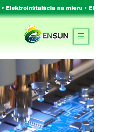
 • Elektroinštalácia na mieru •
Elektroinštalá