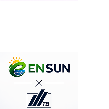
Potrebujete pomôcť
s financovaním ?