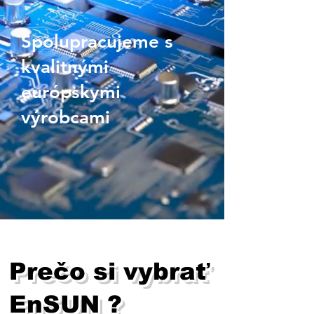
Spolupracujeme s
kvalitnými
európskymi
výrobcami
Prečo si vybrať
EnSUN ?