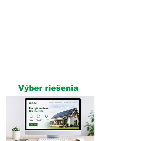
Od návrhu až po
realizáciu bez starostí
1
Výber riešenia