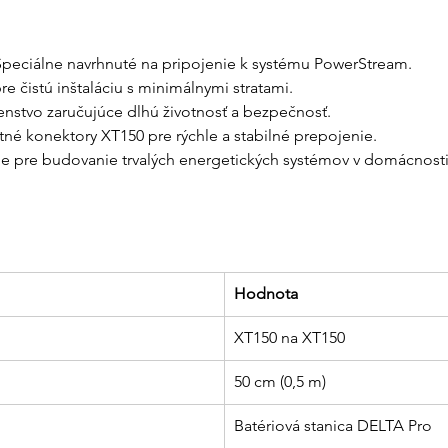
Špeciálne navrhnuté na pripojenie k systému PowerStream.
re čistú inštaláciu s minimálnymi stratami.
šenstvo zaručujúce dlhú životnosť a bezpečnosť.
tné konektory XT150 pre rýchle a stabilné prepojenie.
ne pre budovanie trvalých energetických systémov v domácnosti
Hodnota
XT150 na XT150
50 cm (0,5 m)
Batériová stanica DELTA Pro