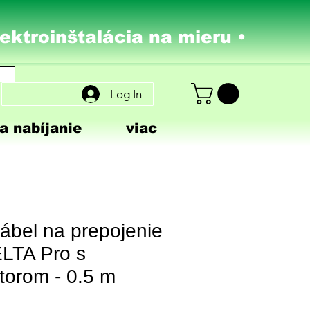
lektroinštalácia na mieru •
Log In
a nabíjanie
viac
ábel na prepojenie
ELTA Pro s
torom - 0.5 m