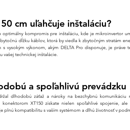
50 cm uľahčuje inštaláciu?
o optimálny kompromis pre inštaláciu, kde je mikroinvertor umie
h s vysokým výkonom, akým DELTA Pro disponuje, je práve ten
u vašej technickej inštalácie.
odobú a spoľahlivú prevádzku
ydržal dlhodobú záťaž a nároky na bezchybnú komunikáciu m
konektorom XT150 získate nielen spoľahlivé spojenie, ale a
čuje plnú kompatibilitu s vaším systémom a dlhú životnosť v p