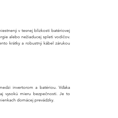
stnený v tesnej blízkosti batériovej 
stanice. Takéto riešenie eliminuje prebytočnú dĺžku káblov, ktorá by viedla k zbytočným stratám energie alebo nežiaducej spleti vodičov. 
to krátky a robustný kábel zárukou 
edzi invertorom a batériou. Vďaka 
j vysokú mieru bezpečnosti. Je to 
odmienkach domácej prevádzky.