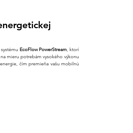
ri objednávke nad 200 € | Doručenie
Slovensku
sk
| +421 902 897 373
nergetickej 
 systému 
EcoFlow PowerStream
, ktorí 
o na mieru potrebám vysokého výkonu 
 energie, čím premieňa vašu mobilnú 