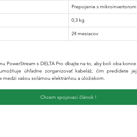
Prepojenie s mikroinvertoro
0,3 kg
24 mesiacov
stému PowerStream s DELTA Pro dbajte na to, aby boli oba konce 
možňuje úhľadne zorganizovať kabeláž, čím predídete je
ie medzi vašou solárnou elektrárňou a úložiskom.
Chcem spojovací článok !