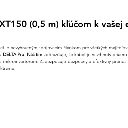
🚚 Doprava zdarma p
kuriérom po celom 
Otázky?
info@ensun.
XT150 (0,5 m) kľúčom k vašej e
bel je nevyhnutným spojovacím článkom pre všetkých majiteľov
u 
DELTA Pro
. 
Náš tím
 zdôrazňuje, že kábel je navrhnutý priam
 s mikroinvertorom. Zabezpečuje bezpečný a efektívny prenos
ktrárne.