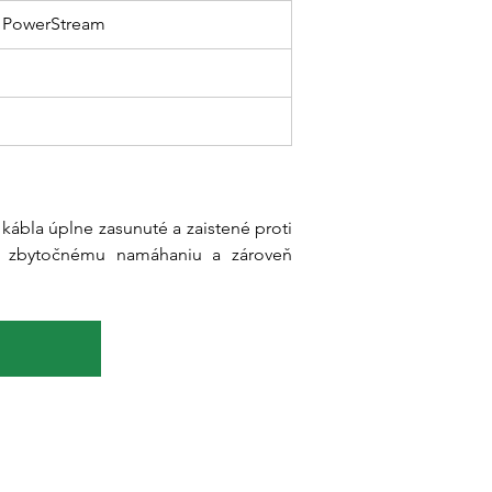
m PowerStream
kábla úplne zasunuté a zaistené proti 
j zbytočnému namáhaniu a zároveň 