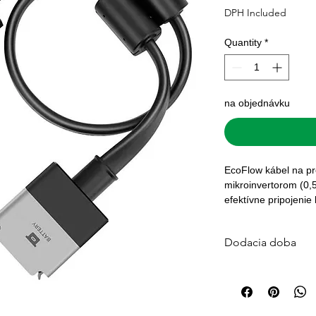
DPH Included
Quantity
*
na objednávku
EcoFlow kábel na pr
mikroinvertorom (0,5
efektívne pripojenie 
solárnych systémov. 
zabezpečuje stabiln
Dodacia doba
využitie solárnej ene
metra je ideálny pre 
Štandardná dodacia 
Väčšina objednávok j
platby. Pre veľké sys
počítajte s 3–7 prac