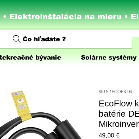
 • Elektroinštalácia na mieru •
E
Čo hľadáte ?
Rekreačné bývanie
Solárne systémy 
SKU: 1ECOPS-04
EcoFlow k
batérie D
Mikroinver
Price
49,00 €