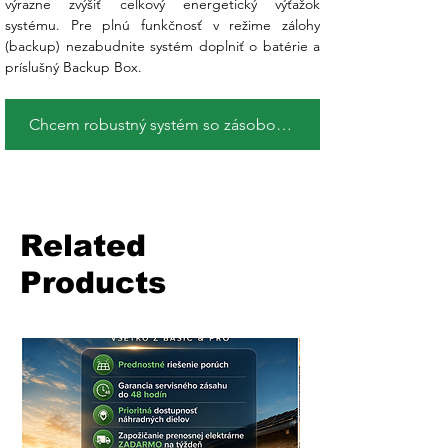
výrazne zvýšiť celkový energetický výťažok 
systému. Pre plnú funkčnosť v režime zálohy 
(backup) nezabudnite systém doplniť o batérie a 
príslušný Backup Box.
Chcem robustný systém so zásobou energie !
Related
Products