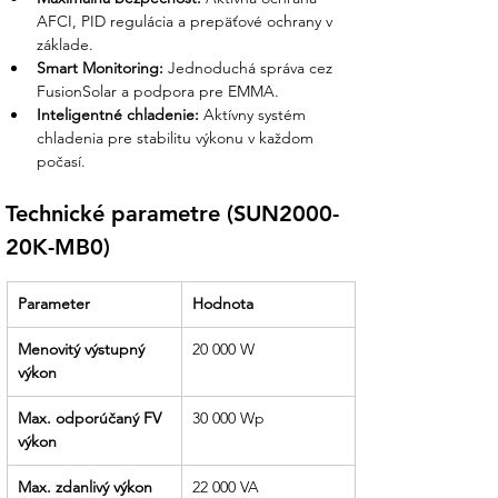
AFCI, PID regulácia a prepäťové ochrany v 
základe.
Smart Monitoring:
 Jednoduchá správa cez 
FusionSolar a podpora pre EMMA.
Inteligentné chladenie:
 Aktívny systém 
chladenia pre stabilitu výkonu v každom 
počasí.
Technické parametre (SUN2000-
20K-MB0)
Parameter
Hodnota
Menovitý výstupný 
20 000 W
výkon
Max. odporúčaný FV 
30 000 Wp
výkon
Max. zdanlivý výkon
22 000 VA