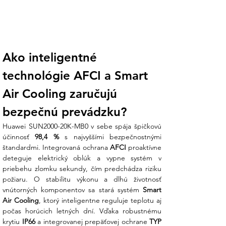
Ako inteligentné 
technológie AFCI a Smart 
Air Cooling zaručujú 
bezpečnú prevádzku?
Huawei SUN2000-20K-MB0 v sebe spája špičkovú 
účinnosť 
98,4 %
 s najvyššími bezpečnostnými 
štandardmi. Integrovaná ochrana 
AFCI
 proaktívne 
deteguje elektrický oblúk a vypne systém v 
priebehu zlomku sekundy, čím predchádza riziku 
požiaru. O stabilitu výkonu a dlhú životnosť 
vnútorných komponentov sa stará systém 
Smart 
Air Cooling
, ktorý inteligentne reguluje teplotu aj 
počas horúcich letných dní. Vďaka robustnému 
krytiu 
IP66
 a integrovanej prepäťovej ochrane 
TYP 