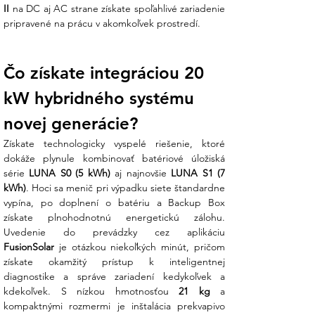
II
 na DC aj AC strane získate spoľahlivé zariadenie 
pripravené na prácu v akomkoľvek prostredí.
Čo získate integráciou 20 
kW hybridného systému 
novej generácie?
Získate technologicky vyspelé riešenie, ktoré 
dokáže plynule kombinovať batériové úložiská 
série 
LUNA S0 (5 kWh)
 aj najnovšie 
LUNA S1 (7 
kWh)
. Hoci sa menič pri výpadku siete štandardne 
vypína, po doplnení o batériu a Backup Box 
získate plnohodnotnú energetickú zálohu. 
FusionSolar
 je otázkou niekoľkých minút, pričom 
získate okamžitý prístup k inteligentnej 
diagnostike a správe zariadení kedykoľvek a 
kdekoľvek. S nízkou hmotnosťou 
21 kg
 a 
kompaktnými rozmermi je inštalácia prekvapivo 