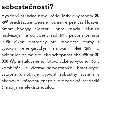
sebestačnosti?
expedíciu na lodi.
Hybridný striedač novej série 
MB0
 s výkonom 
20 
kW
 predstavuje ideálne rozhranie pre váš Huawei 
Smart Energy Center. Tento model plynule 
nadväzuje na obľúbený rad M1, pričom prináša 
vyšší výkon potrebný pre moderné domy s 
vysokými energetickými nárokmi. 
Náš tím
 ho 
odporúča najmä pre jeho schopnosť obslúžiť až 
30 
000 Wp
 inštalovaného fotovoltického výkonu, čo v 
kombinácii s dvoma samostatnými batériovými 
vstupmi umožňuje vytvoriť robustný systém s 
obrovskou zásobou energie pre tepelné čerpadlá 
či nabíjanie elektromobilov.