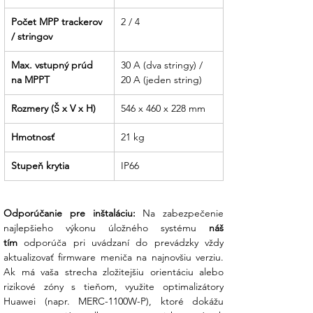
Počet MPP trackerov 
2 / 4
/ stringov
Max. vstupný prúd 
30 A (dva stringy) / 
na MPPT
20 A (jeden string)
Rozmery (Š x V x H)
546 x 460 x 228 mm
Hmotnosť
21 kg
Stupeň krytia
IP66
Odporúčanie pre inštaláciu:
 Na zabezpečenie 
najlepšieho výkonu úložného systému 
náš 
tím
 odporúča pri uvádzaní do prevádzky vždy 
aktualizovať firmware meniča na najnovšiu verziu. 
Ak má vaša strecha zložitejšiu orientáciu alebo 
rizikové zóny s tieňom, využite optimalizátory 
Huawei (napr. MERC-1100W-P), ktoré dokážu 