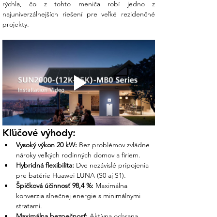
rýchla, čo z tohto meniča robí jedno z 
najuniverzálnejších riešení pre veľké rezidenčné 
projekty.
Kľúčové výhody:
Vysoký výkon 20 kW:
 Bez problémov zvládne 
nároky veľkých rodinných domov a firiem.
Hybridná flexibilita:
 Dve nezávislé pripojenia 
pre batérie Huawei LUNA (S0 aj S1).
Špičková účinnosť 98,4 %:
 Maximálna 
konverzia slnečnej energie s minimálnymi 
stratami.
Maximálna bezpečnosť:
 Aktívna ochrana 