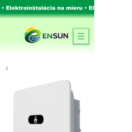
 • Elektroinštalácia na mieru •
Elektroinštalá