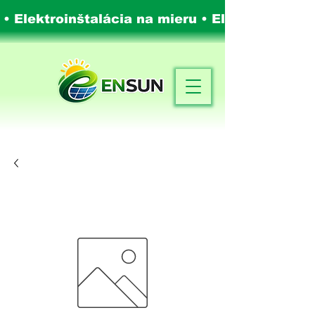
 • Elektroinštalácia na mieru •
Elektroinštalá