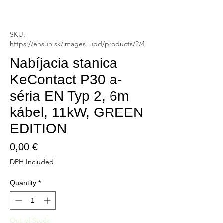
SKU:
https://ensun.sk/images_upd/products/2/4
Nabíjacia stanica
KeContact P30 a-
séria EN Typ 2, 6m
kábel, 11kW, GREEN
EDITION
Price
0,00 €
DPH Included
Quantity
*
Out of Stock