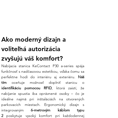
Ako moderný dizajn a 
voliteľná autorizácia 
zvyšujú váš komfort?
Nabíjacia stanica KeContact P30 a-series spája 
funkčnosť s nadčasovou estetikou, vďaka čomu sa 
perfektne hodí do interiéru aj exteriéru. 
Náš 
tím
identifikáciu pomocou RFID
, ktorá zaistí, že 
nabíjanie spustia iba oprávnené osoby – čo je 
ideálne najmä pri inštaláciách na otvorených 
parkovacích miestach. Ergonomický dizajn s 
integrovaným 
6-metrovým káblom typu 
2
 poskytuje vysoký komfort pri každodennej 