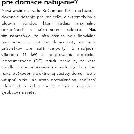
pre domáce nabíjanie?
Nová 
a-séria
 z radu KeContact P30 predstavuje 
dokonalé riešenie pre majiteľov elektromobilov a 
plug-in hybridov, ktorí hľadajú maximálnu 
bezpečnosť v súkromnom sektore. 
Náš 
tím
 zdôrazňuje, že táto stanica bola špeciálne 
navrhnutá pre potreby domácností, garáží a 
prístreškov pre autá (carporty). S nabíjacím 
výkonom 
11 kW
 a integrovanou detekciou 
jednosmerného (DC) prúdu zaručuje, že vaše 
vozidlo bude pripravené na jazdu rýchlo a bez 
rizika poškodenia elektrickej sústavy domu. Ide o 
vstupnú bránu do sveta profesionálnej nabíjacej 
infraštruktúry od jedného z troch najlepších 
výrobcov na svete.