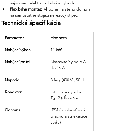
najnovšími elektromobilmi a hybridmi.
Flexibilná montáž:
 Vhodné na stenu domu aj 
na samostatne stojaci nerezový stĺpik.
Technická špecifikácia
Parameter
Hodnota
Nabíjací výkon
11 kW
Nabíjací prúd
Nastaviteľný od 6 A 
do 16 A
Napätie
3 fázy (400 V), 50 Hz
Konektor
Integrovaný kábel 
Typ 2 (dĺžka 6 m)
Ochrana
IP54 (odolnosť voči 
prachu a striekajúcej 
vode)