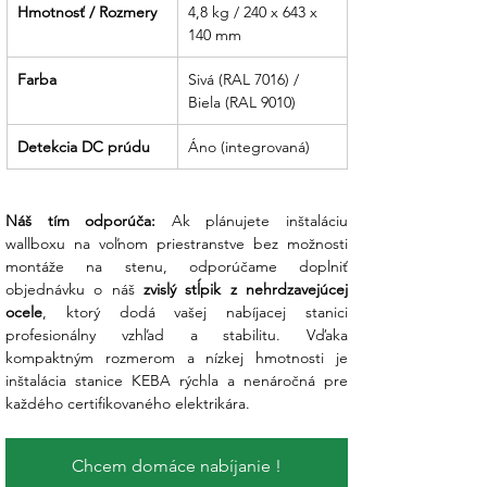
Hmotnosť / Rozmery
4,8 kg / 240 x 643 x 
140 mm
Farba
Sivá (RAL 7016) / 
Biela (RAL 9010)
Detekcia DC prúdu
Áno (integrovaná)
Náš tím odporúča:
 Ak plánujete inštaláciu 
wallboxu na voľnom priestranstve bez možnosti 
montáže na stenu, odporúčame doplniť 
objednávku o náš 
zvislý stĺpik z nehrdzavejúcej 
ocele
, ktorý dodá vašej nabíjacej stanici 
profesionálny vzhľad a stabilitu. Vďaka 
kompaktným rozmerom a nízkej hmotnosti je 
inštalácia stanice KEBA rýchla a nenáročná pre 
každého certifikovaného elektrikára.
Chcem domáce nabíjanie !