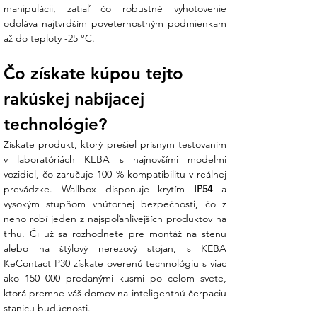
manipulácii, zatiaľ čo robustné vyhotovenie 
odoláva najtvrdším poveternostným podmienkam 
až do teploty -25 °C.
Čo získate kúpou tejto 
rakúskej nabíjacej 
technológie?
Získate produkt, ktorý prešiel prísnym testovaním 
v laboratóriách KEBA s najnovšími modelmi 
vozidiel, čo zaručuje 100 % kompatibilitu v reálnej 
prevádzke. Wallbox disponuje krytím 
IP54
 a 
vysokým stupňom vnútornej bezpečnosti, čo z 
neho robí jeden z najspoľahlivejších produktov na 
trhu. Či už sa rozhodnete pre montáž na stenu 
alebo na štýlový nerezový stojan, s KEBA 
KeContact P30 získate overenú technológiu s viac 
ako 150 000 predanými kusmi po celom svete, 
ktorá premne váš domov na inteligentnú čerpaciu 
stanicu budúcnosti.