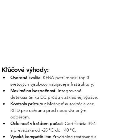
Kľúčové výhody:
Overená kvalita:
 KEBA patrí medzi top 3 
svetových výrobcov nabíjacej infraštruktúry.
Maximálna bezpečnosť:
 Integrovaná 
detekcia úniku DC prúdu v základnej výbave.
Kontrola prístupu:
 Možnosť autorizácie cez 
RFID pre ochranu pred neoprávneným 
odberom.
Odolnosť v každom počasí:
 Certifikácia IP54 
a prevádzka od -25 °C do +40 °C.
Vysoká kompatibilita:
 Pravidelne testované s 