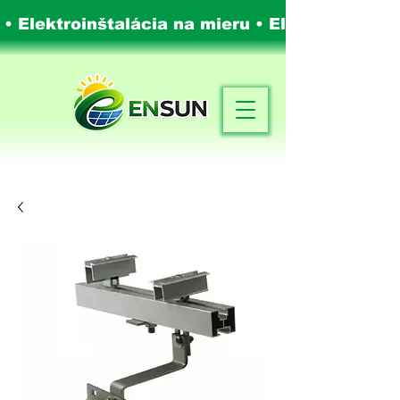
 • Elektroinštalácia na mieru •
Elektroinštalá