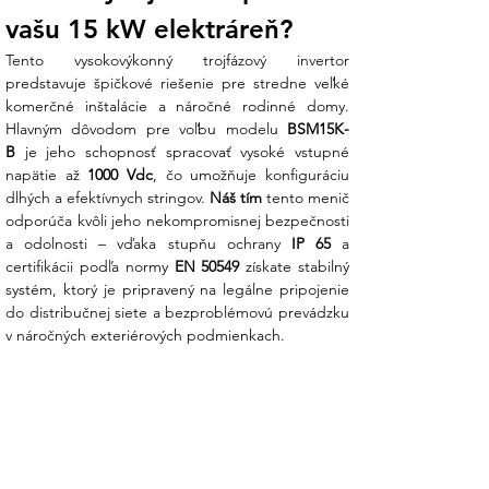
do distribučnej sústavy.
vašu 15 kW elektráreň?
Tento vysokovýkonný trojfázový invertor 
Hlavné prednosti striedača BSM15K-B:
predstavuje špičkové riešenie pre stredne veľké 
komerčné inštalácie a náročné rodinné domy. 
Maximálna energetická výťažnosť:
Hlavným dôvodom pre voľbu modelu 
BSM15K-
Vďaka účinnosti MPPT algoritmu v
B
 je jeho schopnosť spracovať vysoké vstupné 
rozsahu 98 – 99 % tento menič bleskovo
napätie až 
1000 Vdc
, čo umožňuje konfiguráciu 
reaguje na zmeny osvetlenia a
dlhých a efektívnych stringov. 
Náš tím
 tento menič 
zabezpečuje, že vaše panely pracujú
odporúča kvôli jeho nekompromisnej bezpečnosti 
vždy v bode maximálneho výkonu.
a odolnosti – vďaka stupňu ochrany 
IP 65
 a 
certifikácii podľa normy 
EN 50549
 získate stabilný 
Čistá sínusoida pre vaše spotrebiče:
systém, ktorý je pripravený na legálne pripojenie 
Výstup čistej sínusovej vlny zaručuje
do distribučnej siete a bezproblémovú prevádzku 
bezproblémový chod aj tej najcitlivejšej
v náročných exteriérových podmienkach.
domácej elektroniky, tepelných čerpadiel
či priemyselných motorov.
Inteligentný monitoring
: Integrovaná
komunikácia cez WIFI a RS485 vám
umožňuje sledovať výkon vašej
elektrárne v reálnom čase odkiaľkoľvek