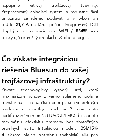
V Ensun dbáme na to, aby zariadenia
napájanie citlivej trojfázovej techniky. 
spĺňali všetky slovenské distribučné
Prepracovaný chladiaci systém a robustné šasi 
podmienky:
umožňujú zariadeniu podávať plný výkon pri 
prúde 
21,7 A
 na fázu, pričom integrovaný LCD 
Parameter
Hodnota
displej a komunikácia cez 
WIFI / RS485
 vám 
Model
BSM15K-B
poskytujú okamžitý prehľad o výrobe energie.
Max. vstupné
1000 V
napätie (DC)
Výstupné napätie
380 V / 400 V / 415 V
Čo získate integráciou 
(AC)
(Trojfázové)
Menovitý výstupný
21,7 A
riešenia Bluesun do vašej 
prúd
Maximálna
98 – 99 % (MPPT)
trojfázovej infraštruktúry?
účinnosť
Získate technologicky vyspelý uzol, ktorý 
Stupeň ochrany
IP 65 (Exteriér/Interiér)
maximalizuje výnosy z vášho solárneho poľa a 
Hmotnosť /
25 kg / 480 x 420 x 180
transformuje ich na čistú energiu so symetrickým 
Rozmery
mm
rozdelením do všetkých troch fáz. Použitím tohto 
Certifikácia
TUV, CE, EN50549,
certifikovaného meniča (TUV/CE/EMC) dosiahnete 
EMC
maximálnu efektivitu premeny bez zbytočných 
tepelných strát. Inštaláciou modelu 
BSM15K-
Čo získate nákupom v Ensun?
B
 získate nielen potrebnú technickú silu pre 