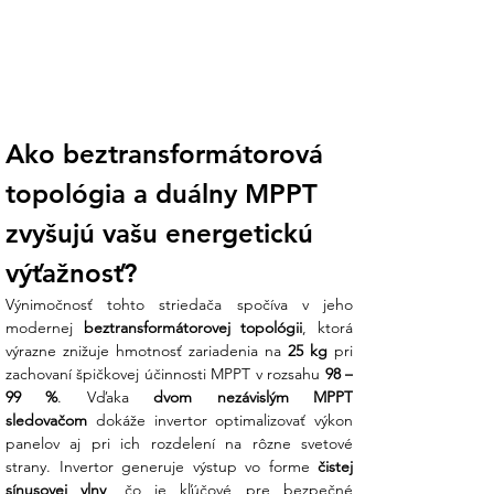
na svete prostredníctvom aplikácie alebo
počítača.
Odolnosť IP 65 a tichý chod:
Stupeň
ochrany IP 65 znamená, že striedač je
prachotesný a odolný voči striekajúcej
Ako beztransformátorová 
vode, čo umožňuje jeho inštaláciu v
interiéri aj exteriéri. Beztransformátorová
topológia a duálny MPPT 
technológia navyše zabezpečuje tichú a
ľahšiu prevádzku.
zvyšujú vašu energetickú 
Koniec technickej neistote:
Nie ste si
výťažnosť?
istí, či je tento model kompatibilný s
Výnimočnosť tohto striedača spočíva v jeho 
vaším počtom panelov alebo potrebujete
modernej 
beztransformátorovej topológii
, ktorá 
pomoc s nastavením WIFI monitoringu?
výrazne znižuje hmotnosť zariadenia na 
25 kg
 pri 
Náš tím v Ensun vás prevedie celým
zachovaní špičkovej účinnosti MPPT v rozsahu 
98 – 
procesom od technického návrhu až po
99 %
. Vďaka 
dvom nezávislým MPPT 
spustenie systému.
sledovačom
 dokáže invertor optimalizovať výkon 
panelov aj pri ich rozdelení na rôzne svetové 
Technické špecifikácie:
strany. Invertor generuje výstup vo forme 
čistej 
sínusovej vlny
, čo je kľúčové pre bezpečné 