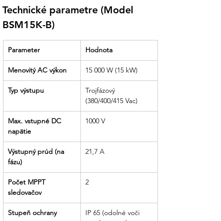
Technické parametre (Model 
Partner, ktorý drží slovo:
Od rýchleho
BSM15K-B)
dodania až po pomoc s prvotným
nastavením LCD displeja a monitoringu
– sme tu pre vás.
Parameter
Hodnota
Menovitý AC výkon
15 000 W (15 kW)
Typ výstupu
Trojfázový 
(380/400/415 Vac)
Max. vstupné DC 
1000 V
napätie
Výstupný prúd (na 
21,7 A
fázu)
Počet MPPT 
2
sledovačov
Stupeň ochrany
IP 65 (odolné voči 