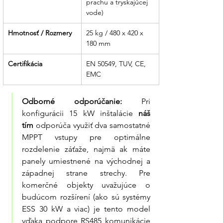
prachu a tryskajúcej 
vode)
Hmotnosť / Rozmery
25 kg / 480 x 420 x 
180 mm
Certifikácia
EN 50549, TUV, CE, 
EMC
Odborné odporúčanie:
 Pri 
konfigurácii 15 kW inštalácie 
náš 
tím
 odporúča využiť dva samostatné 
MPPT vstupy pre optimálne 
rozdelenie záťaže, najmä ak máte 
panely umiestnené na východnej a 
západnej strane strechy. Pre 
komerčné objekty uvažujúce o 
budúcom rozšírení (ako sú systémy 
ESS 30 kW a viac) je tento model 
vďaka podpore RS485 komunikácie 