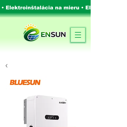
 • Elektroinštalácia na mieru •
Elektroinštalá