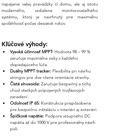
napájanie vašej prevádzky či domu, ale aj istotu 
Z vášho prieskumu vieme, že výber
moderného, vzdialene monitorovateľného 
striedača je najdôležitejším rozhodnutím pri
systému, ktorý je navrhnutý pre maximálnu 
stavbe elektrárne. My v Ensun vám
spoľahlivosť počas desiatok rokov.
garantujeme odborné zázemie:
Osobná podpora nášho tímu:
Kľúčové výhody:
Pomôžeme vám s konfiguráciou
"stringov" (reťazcov panelov) tak, aby ste
Vysoká účinnosť MPPT:
 Hodnota 98 – 99 % 
nikdy neprekročili limitné napätie 1000 V
zaručuje maximálne zisky z každého 
a menič pracoval v optimálnom pásme.
dopadajúceho lúča.
Duálny MPPT tracker:
 Flexibilita pri návrhu 
Záruka a servis:
Ako váš partner
stringov pre dve rôzne orientácie strechy.
zabezpečujeme technickú podporu a
Čistá sínusoida:
 Zaručuje bezpečný a tichý 
poradenstvo pri riešení akýchkoľvek
chod všetkých pripojených trojfázových 
prevádzkových otázok.
zariadení.
Odolnosť IP 65:
 Konštrukcia prispôsobená 
Kompletná dokumentácia:
Menič
pre bezpečnú inštaláciu v interiéri aj exteriéri.
dodávame so všetkými certifikátmi
Špičkové napätie:
 Podpora vstupného DC 
potrebnými pre revíznu správu a
napätia až do 1000 V pre profesionálny návrh 
schválenie pripojenia u distribučnej
polí.
spoločnosti (ZSD, SSD, VSD).