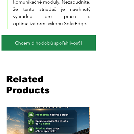
komunikačné moduly. Nezabudnite, 
že tento striedač je navrhnutý 
výhradne pre prácu s 
optimalizátormi výkonu SolarEdge.
Chcem dlhodobú spoľahlivosť !
Related
Products