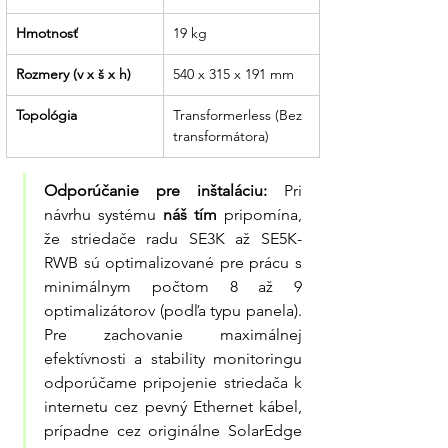
Hmotnosť
19 kg
Rozmery (v x š x h)
540 x 315 x 191 mm
Topológia
Transformerless (Bez 
transformátora)
Odporúčanie pre inštaláciu:
 Pri 
návrhu systému 
náš tím
 pripomína, 
že striedače radu SE3K až SE5K-
RWB sú optimalizované pre prácu s 
minimálnym počtom 8 až 9 
optimalizátorov (podľa typu panela). 
Pre zachovanie maximálnej 
efektívnosti a stability monitoringu 
odporúčame pripojenie striedača k 
internetu cez pevný Ethernet kábel, 
prípadne cez originálne SolarEdge 