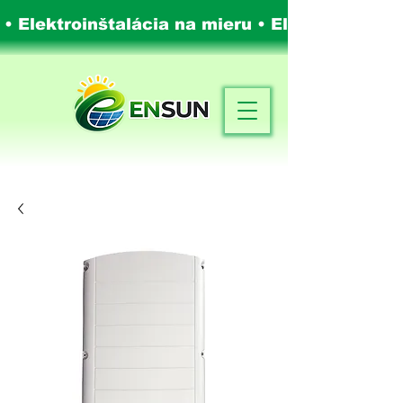
 • Elektroinštalácia na mieru •
Elektroinštalá