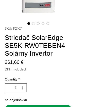
SKU: F2407
Striedač SolarEdge
SE5K-RW0TEBEN4
Solárny Invertor
Price
261,66 €
DPH Included
Quantity
*
na objednávku