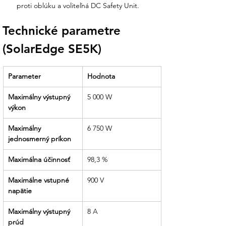
uľahčuje prípadný servis a údržbu.
proti oblúku a voliteľná DC Safety Unit.
Certifikovaná bezpečnosť:
Dodávame
Technické parametre 
riešenia s voliteľnou DC Safety Unit,
(SolarEdge SE5K)
ktorá eliminuje potrebu externých
izolátorov, čím šetríme váš čas aj
peniaze pri montáži.
Parameter
Hodnota
Partner, ktorý drží slovo:
Od rýchlej
Maximálny výstupný 
5 000 W
expedície najľahšieho striedača vo svojej
výkon
triede až po technickú asistenciu pri
oživovaní cez SetApp sme tu pre vás.
Maximálny 
6 750 W
jednosmerný príkon
Maximálna účinnosť
98,3 %
Maximálne vstupné 
900 V
napätie
Maximálny výstupný 
8 A
prúd