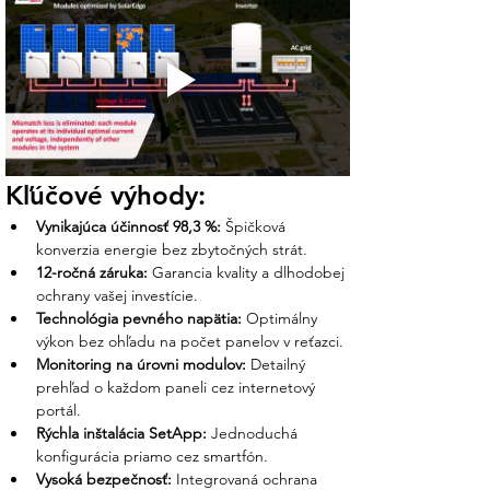
Stupeň ochrany
IP65 (Exteriér aj
interiér)
Hmotnosť / Rozmery
19 kg / 540 x 315 x
191 mm
Čo získate nákupom v Ensun?
Z vášho prieskumu vieme, že SolarEdge je
Kľúčové výhody:
voľbou pre tých, ktorí chcú mať o svojej
elektrárni absolútny prehľad. My v Ensun
Vynikajúca účinnosť 98,3 %:
 Špičková 
vám garantujeme odborné zázemie:
konverzia energie bez zbytočných strát.
12-ročná záruka:
 Garancia kvality a dlhodobej 
Osobná podpora nášho tímu:
ochrany vašej investície.
Pomôžeme vám s návrhom
Technológia pevného napätia:
 Optimálny 
optimalizátorov pre vaše panely tak, aby
výkon bez ohľadu na počet panelov v reťazci.
ste naplno využili potenciál 12-ročnej
Monitoring na úrovni modulov:
 Detailný 
záruky a inteligentnej správy energie.
prehľad o každom paneli cez internetový 
portál.
Nastavenie monitoringu:
Náš tím vám
Rýchla inštalácia SetApp:
 Jednoduchá 
pripraví prístup do portálu, kde uvidíte
konfigurácia priamo cez smartfón.
výkon každého panelu zvlášť, čo
Vysoká bezpečnosť:
 Integrovaná ochrana 