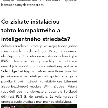
je pre vašu strechu lepšie použiť 8 alebo
bezpečnostných štandardov.
10 panelov? Náš tím v Ensun vám
potvrdí, že vďaka technológii pevného
napätia je tento striedač mimoriadne
Čo získate inštaláciou 
flexibilný aj pri kratších reťazcoch.
tohto kompaktného a 
Technické špecifikácie:
inteligentného striedača?
V Ensun dbáme na kvalitu, ktorú potvrdzuje
Získate zariadenie, ktoré je vo svojej triede jedno 
nadštandardná 12-ročná fabrická záruka:
z najmenších a najľahších (len 19 kg), čo výrazne 
Parameter
Hodnota
IP65
. Uvedenie do prevádzky je otázkou 
Model
SolarEdge SE5K
(Séria RWB)
SolarEdge SetApp
 vo vašom smartfóne. Invertor 
Menovitý výstupný
5 000 W (5 kW)
je pripravený na inteligentnú správu energie a 
výkon (AC)
ponúka široké možnosti konektivity cez Ethernet 
Max. vstupný príkon
6 750 W
alebo bezdrôtové moduly (Wi-Fi, ZigBee). Vďaka 
(DC)
topológii bez transformátora dosahuje špičkovú 
Maximálna účinnosť
98,3 %
účinnosť 
98,3 %
, čo zaručuje, že vaša vyrobená 
Max. vstupné napätie
900 V
energia bude využitá s maximálnou efektivitou.
Topológia
Bez transformátora
Spôsob pripojenia
Trojfázové