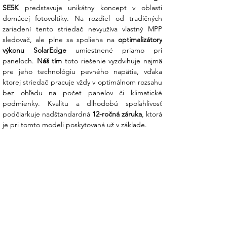
SE5K
 predstavuje unikátny koncept v oblasti 
domácej fotovoltiky. Na rozdiel od tradičných 
Hlavné prednosti striedača SolarEdge
zariadení tento striedač nevyužíva vlastný MPP 
SE5K:
sledovač, ale plne sa spolieha na 
optimalizátory 
výkonu SolarEdge
 umiestnené priamo pri 
Optimalizácia bez kompromisov
: Na
paneloch. 
Náš tím
 toto riešenie vyzdvihuje najmä 
rozdiel od bežných striedačov SolarEdge
pre jeho technológiu pevného napätia, vďaka 
nemá vlastný MPP sledovač – túto úlohu
ktorej striedač pracuje vždy v optimálnom rozsahu 
preberajú optimalizátory pod každým
bez ohľadu na počet panelov či klimatické 
panelom. Výsledkom je až o 25 % viac
podmienky. Kvalitu a dlhodobú spoľahlivosť 
energie v porovnaní s tradičnými
podčiarkuje nadštandardná 
12-ročná záruka
, ktorá 
systémami pri zatienení.
je pri tomto modeli poskytovaná už v základe.
Technológia pevného napätia:
Striedač pracuje vždy v optimálnom
rozsahu vstupného napätia bez ohľadu
na počet panelov (teraz stačí už 8 až 9
optimalizátorov). To zaručuje rekordnú
účinnosť 98,3 % a predlžuje životnosť
elektroniky.
Monitoring na úrovni modulov:
Už