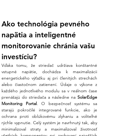
nemusíte hádať, či sú všetky panely v
poriadku. Dáta z každého optimalizátora
sa prenášajú do striedača a následne na
Ako technológia pevného 
SolarEdge Monitoring Portal, kde si ich
môžete kedykoľvek pozrieť online.
napätia a inteligentné 
Pokročilá bezpečnosť:
Systém
monitorovanie chránia vašu 
obsahuje integrovanú ochranu proti
oblúkovému zlyhaniu (AFCI) a funkciu
investíciu?
SafeDC™, ktorá automaticky zníži
Vďaka tomu, že striedač udržiava konštantné 
napätie v kábloch na bezpečnú úroveň
vstupné napätie, dochádza k maximalizácii 
pri vypnutí striedača, čím chráni váš
energetického výťažku aj pri členitých strechách 
majetok aj servisných technikov.
alebo čiastočnom zatienení. Údaje o výkone z 
každého jednotlivého modulu sa v reálnom čase 
Jednoduché uvedenie do prevádzky
prenášajú do striedača a následne na 
SolarEdge 
(SetApp):
Žiadne zložité displeje.
Monitoring Portal
. O bezpečnosť systému sa 
Konfigurácia prebieha bleskovo priamo
starajú pokročilé integrované funkcie, ako je 
cez váš smartfón pomocou intuitívnej
ochrana proti oblúkovému zlyhaniu a voliteľné 
aplikácie SolarEdge SetApp.
rýchle vypnutie. Celý systém je navrhnutý tak, aby 
minimalizoval straty a maximalizoval životnosť 
Koniec technickej neistote:
Váhate, či
všetkých komponentov pri zachovaní najvyšších 