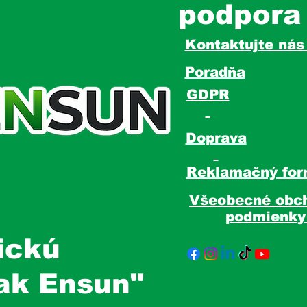
podpora
Kontaktujte ná
Poradňa
GDPR
Doprava
Reklamačný for
Všeobecné obc
podmienk
ickú
tak Ensun"