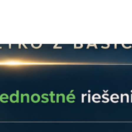
kuriérom po celom 
ktorý šetrí čas a za
Otázky?
info@ensun.
Hlavné prednosti 
Pevná aretácia v
s pružinou zabez
požadovanej poloh
Už žiadne vypad
Vysoká kompatib
imbusové skrutky
stredových úchyt
Jednoduché po
profile drží, je 
posúvať, čo umož
radov panelov.
Odolný hliníkov
hliníkovej zliatin
s materiálom mon