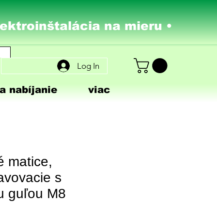
lektroinštalácia na mieru •
Log In
a nabíjanie
viac
é matice,
vovacie s
u guľou M8