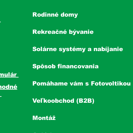
Rodinné domy
s
Rekreačné bývanie
Solárne systémy a nabíjanie
Spôsob financovania
mulár
Pomáhame vám s Fotovoltikou
hodné
y
Veľkoobchod (B2B)
Montáž