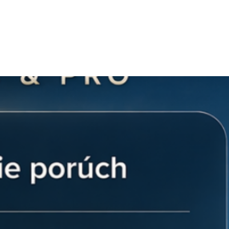
Slovensku
ručuje maximálnu presnosť.
sk
| +421 902 897 373
posuvnej drážky s guľôčkou:
 profile:
Integrovaná oceľová guľôčka
pečuje, že drážka zostane v
e aj vo vertikálnej alebo šikmej lište.
ávanie komponentov počas montáže!
ilita:
Rozmer M8 je štandardom pre
 používané pri upevňovaní krajných a
ov (clampu) solárnych panelov.
lohovanie:
Napriek tomu, že drážka v
možné ju po jemnom zatlačení ľahko
ňuje milimetrovo presné vyrovnanie
ý materiál:
Vyrobená z kvalitnej
y, ktorá je ľahká, pevná a dokonale ladí
tážnych profilov.