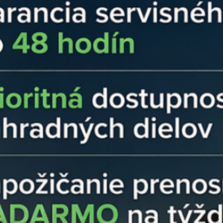
Koniec technick
zapasuje do vaši
kompatibilitu s 
mali istotu, že v
Technické dáta:
V Ensun dbáme na 
detailu:
Parameter
Priemer otvoru (závi
Materiál
Typ mechanizmu
Určenie
Kompatibilita
Čo získate nákup
Kvalitná fotovoltick