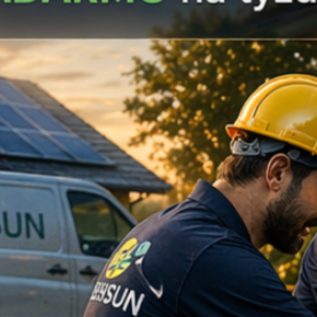
ktoré uľahčujú montá
garantujeme:
Osobná podpora
začínate, náš tí
drážok tak, aby 
Kompletný mont
vám odporučíme 
(DIN 912) a podl
Preverená prax
voľbou profesioná
spoľahlivosti.
Partner, ktorý dr
materiálu až po v
vás s rýchlym do