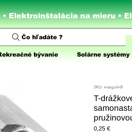
 • Elektroinštalácia na mieru •
E
Čo hľadáte ?
Rekreačné bývanie
Solárne systémy 
SKU: matgulm8
T-drážkov
samonasta
pružinovo
Price
0,25 €