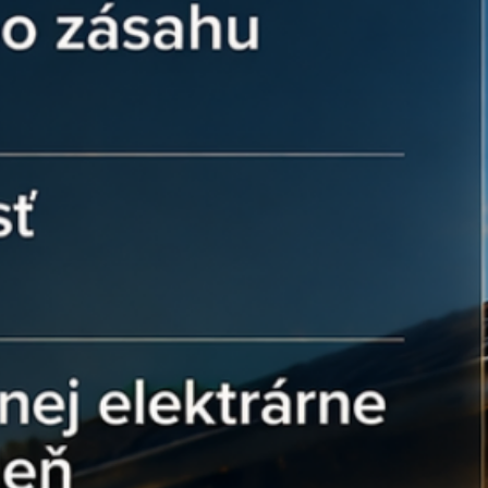
ej neistote:
Váhate, či tento „kameň“
ch líšt? Náš tím v Ensun vám preverí
vaším typom profilu 40x40 mm, aby ste
šetko do seba zapadne.
precíznosť každého montážneho
Hodnota
t)
M8
Hliník
Odpružená guľôčka pre aretáciu
Horná drážka profilu 40x40 mm
Imbusové skrutky M8
om v Ensun?
á konštrukcia sa spozná podľa detailov,