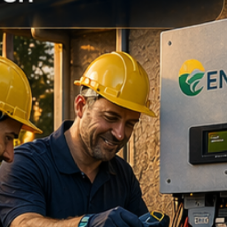
ž a zvyšujú stabilitu. My v Ensun vám
 nášho tímu:
Ak s montážou len
m vám vysvetlí správny postup vkladania
bola vaša práca bezpečná a rýchla.
ážny materiál:
K posuvným drážkam
aj vhodné nerezové imbusové skrutky
ožky pre komplexné riešenie.
ou
: Tento typ drážky je najobľúbenejšou
lnych inštalatérov vďaka svojej
ží slovo:
Od drobného spojovacieho
eľké technologické celky sme tu pre
daním.