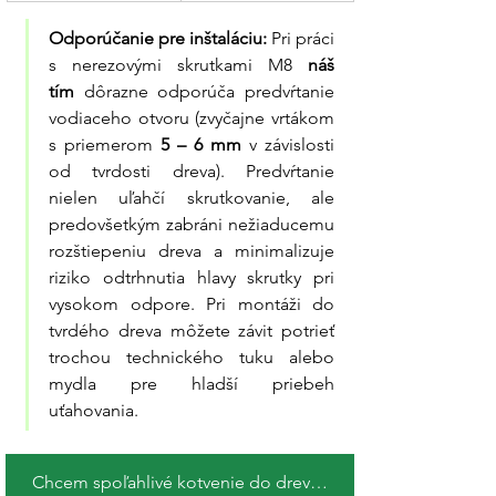
Odporúčanie pre inštaláciu:
 Pri práci 
s nerezovými skrutkami M8 
náš 
tím
 dôrazne odporúča predvŕtanie 
vodiaceho otvoru (zvyčajne vrtákom 
s priemerom 
5 – 6 mm
 v závislosti 
od tvrdosti dreva). Predvŕtanie 
nielen uľahčí skrutkovanie, ale 
predovšetkým zabráni nežiaducemu 
rozštiepeniu dreva a minimalizuje 
riziko odtrhnutia hlavy skrutky pri 
vysokom odpore. Pri montáži do 
tvrdého dreva môžete závit potrieť 
trochou technického tuku alebo 
mydla pre hladší priebeh 
uťahovania.
Chcem spoľahlivé kotvenie do dreva !