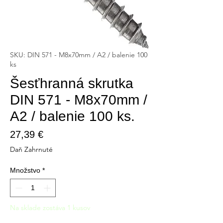
SKU: DIN 571 - M8x70mm / A2 / balenie 100
ks
Šesťhranná skrutka
DIN 571 - M8x70mm /
A2 / balenie 100 ks.
Price
27,39 €
Daň Zahrnuté
Množstvo
*
Na sklade zostáva 1 kusov