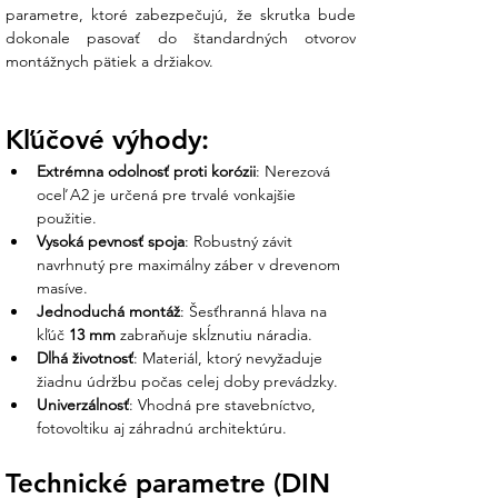
parametre, ktoré zabezpečujú, že skrutka bude 
normy:
dokonale pasovať do štandardných otvorov 
montážnych pätiek a držiakov.
Parameter
Hodnota
Norma
DIN 571
Rozmer
M8 × 70 mm
Kľúčové výhody:
Materiál
Nehrdzavejúca oceľ A2 (AISI
304)
Extrémna odolnosť proti korózii
: Nerezová 
Šírka hlavy
13 mm
oceľ A2 je určená pre trvalé vonkajšie 
(Kľúč)
použitie.
Typ hlavy
Šesťhranná
Vysoká pevnosť spoja
: Robustný závit 
Použitie
Drevené konštrukcie,
navrhnutý pre maximálny záber v drevenom 
fotovoltika, exteriéry
masíve.
Jednoduchá montáž
: Šesťhranná hlava na 
Čo získate nákupom v Ensun?
kľúč 
13 mm
 zabraňuje skĺznutiu náradia.
Dlhá životnosť
: Materiál, ktorý nevyžaduje 
Kvalitná skrutka je základom bezpečnosti na
žiadnu údržbu počas celej doby prevádzky.
streche. My v Ensun vám garantujeme:
Univerzálnosť
: Vhodná pre stavebníctvo, 
fotovoltiku aj záhradnú architektúru.
Osobná podpora nášho tímu:
Pomôžeme vám s výpočtom potrebného
Technické parametre (DIN 
počtu skrutiek na jeden solárny držiak