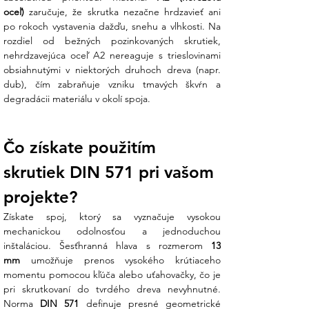
hlboko do dreveného vlákna, čím
oceľ)
 zaručuje, že skrutka nezačne hrdzavieť ani 
poskytuje extrémnu odolnosť voči
po rokoch vystavenia dažďu, snehu a vlhkosti. Na 
vytrhnutiu.
rozdiel od bežných pozinkovaných skrutiek, 
nehrdzavejúca oceľ A2 nereaguje s trieslovinami 
Dlhá životnosť celého systému:
obsiahnutými v niektorých druhoch dreva (napr. 
Použitím nerezových skrutiek
dub), čím zabraňuje vzniku tmavých škvŕn a 
predchádzate vzniku hrdzavých
degradácii materiálu v okolí spoja.
stekancov na strešnej krytine alebo
fasáde, čím zachovávate estetickú
hodnotu vášho objektu.
Čo získate použitím 
Koniec technickej neistote:
Váhate, či
skrutiek DIN 571 pri vašom 
je dĺžka 70 mm postačujúca pre
bezpečné ukotvenie vašich strešných
projekte?
hákov? Náš tím v Ensun vám na základe
Získate spoj, ktorý sa vyznačuje vysokou 
hrúbky vašej krytiny a kontralát odporučí
mechanickou odolnosťou a jednoduchou 
ideálnu dĺžku skrutky.
inštaláciou. Šesťhranná hlava s rozmerom 
13 
mm
 umožňuje prenos vysokého krútiaceho 
Technické špecifikácie:
momentu pomocou kľúča alebo uťahovačky, čo je 
pri skrutkovaní do tvrdého dreva nevyhnutné. 
V Ensun dodávame len certifikovaný
Norma 
DIN 571
 definuje presné geometrické 
spojovací materiál, ktorý spĺňa európske