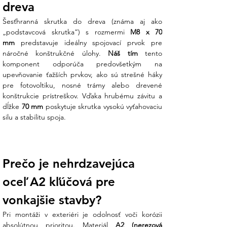
dreva
poveternostných podmienkach.
Šesťhranná skrutka do dreva (známa aj ako 
Hlavné prednosti skrutiek DIN 571 A2:
„podstavcová skrutka“) s rozmermi 
M8 x 70 
mm
 predstavuje ideálny spojovací prvok pre 
Absolútna odolnosť voči korózii:
náročné konštrukčné úlohy. 
Náš tím
 tento 
Materiál A2 (AISI 304) zaručuje, že
komponent odporúča predovšetkým na 
skrutka nezhrdzavie ani po desaťročiach
upevňovanie ťažších prvkov, ako sú strešné háky 
vystavenia dažďu a vlhkosti. To je kritické
pre fotovoltiku, nosné trámy alebo drevené 
najmä pri strešných inštaláciách, kde by
konštrukcie prístreškov. Vďaka hrubému závitu a 
korózia bežnej skrutky mohla oslabiť celú
dĺžke 
70 mm
 poskytuje skrutka vysokú vyťahovaciu 
konštrukciu.
silu a stabilitu spoja.
Vysoký prenos krútiaceho momentu:
Šesťhranná hlava (veľkosť kľúča 13 mm)
umožňuje pevné dotiahnutie pomocou
Prečo je nehrdzavejúca 
kľúča alebo uťahovačky, čo zabezpečuje
maximálny prítlak a stabilitu spoja bez
oceľ A2 kľúčová pre 
rizika „prešmyknutia“ náradia.
vonkajšie stavby?
Hlboký závit do dreva:
Špeciálne
Pri montáži v exteriéri je odolnosť voči korózii 
navrhnutý hrubý závit sa zahryzne
absolútnou prioritou. Materiál 
A2 (nerezová 