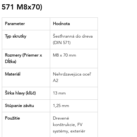
(hák) podľa predpisov pre zaťaženie
571 M8x70)
snehom a vetrom.
Komplexné montážne sety:
Náš tím
Parameter
Hodnota
vám k týmto skrutkám odporučí vhodné
nerezové podložky s EPDM tesnením,
Typ skrutky
Šesťhranná do dreva 
ktoré zabezpečia dokonalú vodotesnosť
(DIN 571)
prestupov cez strechu.
Rozmery (Priemer x 
M8 x 70 mm
Odborné rady pri montáži
: Poradíme
Dĺžka)
vám, aký priemer predvŕtacieho otvoru
zvoliť, aby ste zabránili prasknutiu dreva
Materiál
Nehrdzavejúca oceľ 
pri uťahovaní.
A2
Partner pre profesionálov:
Či už ste
Šírka hlavy (kľúč)
13 mm
domáci majster alebo montážna firma,
dodáme vám materiál v praktických
Stúpanie závitu
1,25 mm
baleniach, ktoré urýchlia vašu prácu.
Použitie
Drevené 
konštrukcie, FV 
systémy, exteriér