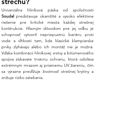
strechu?
Okamžitá hydroizolácia: Ideálna na
rýchle opravy trhlín v strešných krytinách
Soudal
 predstavuje okamžité a vysoko efektívne 
a tesnenie netesných žľabov.
riešenie pre kritické miesta každej strešnej 
Vynikajúca priľnavosť: Páska perfektne
konštrukcie. Hlavným dôvodom pre jej voľbu je 
drží na väčšine stavebných materiálov
schopnosť vytvoriť nepriepustnú bariéru proti 
(betón, kovy, plasty, bitumen, drevo).
vode a vlhkosti tam, kde klasické klampiarske 
Vysoká odolnosť: Hliníková fólia chráni
prvky zlyhávajú alebo ich montáž nie je možná. 
bitúmenové jadro pred UV žiarením,
Vďaka kombinácii hliníkovej vrstvy a bitúmenového 
mrazom a extrémnymi zmenami teplôt.
spojiva získavate trvácnu ochranu, ktorá odoláva 
Jednoduchá aplikácia: Nevyžaduje
extrémnym mrazom aj priamemu UV žiareniu, čím 
žiadne špeciálne náradie ani zahrievanie
sa výrazne predlžuje životnosť strešnej krytiny a 
– stačí odlepiť ochrannú fóliu a pásku
znižuje riziko zatekania.
pevne pritlačiť na miesto určené na
opravu.
Kde SoudaBand najčastejšie využijete?
Strešné prvky: Tesnenie okolo komínov,
svetlíkov, antén a strešných okien.
Odkvapy a potrubia: Oprava dier v