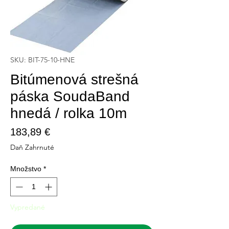
SKU: BIT-75-10-HNE
Bitúmenová strešná
páska SoudaBand
hnedá / rolka 10m
Price
183,89 €
Daň Zahrnuté
Množstvo
*
Vypredané