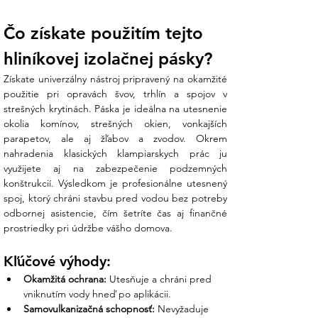
Povrch musí byť čistý, suchý a zbavený
Čo získate použitím tejto 
prachu a mastnoty.
Odstrihnite požadovanú dĺžku pásky.
hliníkovej izolačnej pásky?
Odstráňte ochranný papier a pásku
Získate univerzálny nástroj pripravený na okamžité 
dôkladne pritlačte k podkladu (ideálne
použitie pri opravách švov, trhlín a spojov v 
pomocou valčeka), aby ste vytlačili
strešných krytinách. Páska je ideálna na utesnenie 
všetky vzduchové bubliny.
okolia komínov, strešných okien, vonkajších 
parapetov, ale aj žľabov a zvodov. Okrem 
nahradenia klasických klampiarskych prác ju 
využijete aj na zabezpečenie podzemných 
konštrukcií. Výsledkom je profesionálne utesnený 
spoj, ktorý chráni stavbu pred vodou bez potreby 
odbornej asistencie, čím šetríte čas aj finančné 
prostriedky pri údržbe vášho domova.
Kľúčové výhody:
Okamžitá ochrana:
 Utesňuje a chráni pred 
vniknutím vody hneď po aplikácii.
Samovulkanizačná schopnosť:
 Nevyžaduje 