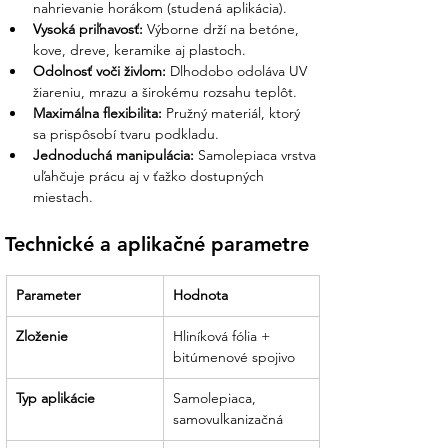
nahrievanie horákom (studená aplikácia).
Vysoká priľnavosť:
 Výborne drží na betóne, 
kove, dreve, keramike aj plastoch.
Odolnosť voči živlom:
 Dlhodobo odoláva UV 
žiareniu, mrazu a širokému rozsahu teplôt.
Maximálna flexibilita:
 Pružný materiál, ktorý 
sa prispôsobí tvaru podkladu.
Jednoduchá manipulácia:
 Samolepiaca vrstva 
uľahčuje prácu aj v ťažko dostupných 
miestach.
Technické a aplikačné parametre
Parameter
Hodnota
Zloženie
Hliníková fólia + 
bitúmenové spojivo
Typ aplikácie
Samolepiaca, 
samovulkanizačná