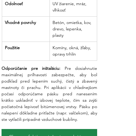
Odolnosť
UV žiarenie, mráz, 
vlhkosť
Vhodné povrchy
Betón, omietka, kov, 
drevo, lepenka, 
plasty
Použitie
Komíny, okná, žľaby, 
opravy trhlín
Odporúčanie pre inštaláciu:
 Pre dosiahnutie 
maximálnej priľnavosti zabezpečte, aby bol 
podklad pred lepením suchý, čistý a zbavený 
mastnoty či prachu. Pri aplikácii v chladnejšom 
počasí odporúčame pásku pred nanesením 
krátko uskladniť v izbovej teplote, čím sa zvýši 
počiatočná lepivosť bitúmenovej vrstvy. Pásku po 
nalepení dôkladne pritlačte (napr. valčekom), aby 
ste vytlačili prípadné vzduchové bubliny.