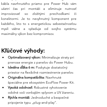
kábla navrhnutého priamo pre Power Hub vám 
ušetrí čas pri montáži a eliminuje nutnosť 
improvizovať so zložitými prechodkami či 
konektormi. Je to nevyhnutný komponent pre 
každého, kto to s energetickou sebestačnosťou 
myslí vážne a vyžaduje od svojho systému 
maximálny výkon bez kompromisov.
Kľúčové výhody:
Optimalizovaný výkon:
 Minimalizuje straty pri 
prenose energie z panelov do Power Hubu.
Ideálna dĺžka 6 m:
 Poskytuje dostatočný 
priestor na flexibilné rozmiestnenie panelov.
Originálna kompatibilita:
 Navrhnuté 
špeciálne pre ekosystém EcoFlow Power Kit.
Vysoká odolnosť:
 Robustné vyhotovenie 
odolné voči vonkajším vplyvom a UV žiareniu.
Rýchla montáž:
 Jednoduché a bezpečné 
pripojenie typu „plug-and-play“.