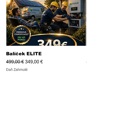
Balíček ELITE
Balíček PRO
Normálna cena
Zľavnená cena
Normálna cena
499,00 €
349,00 €
339,00 €
Daň Zahrnuté
Daň Zahrnuté