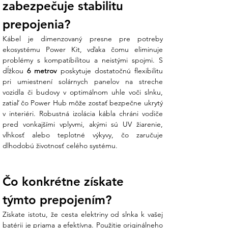
zabezpečuje stabilitu 
prepojenia?
Kábel je dimenzovaný presne pre potreby 
ekosystému Power Kit, vďaka čomu eliminuje 
problémy s kompatibilitou a neistými spojmi. S 
dĺžkou 
6 metrov
 poskytuje dostatočnú flexibilitu 
pri umiestnení solárnych panelov na streche 
vozidla či budovy v optimálnom uhle voči slnku, 
zatiaľ čo Power Hub môže zostať bezpečne ukrytý 
v interiéri. Robustná izolácia kábla chráni vodiče 
pred vonkajšími vplyvmi, akými sú UV žiarenie, 
vlhkosť alebo teplotné výkyvy, čo zaručuje 
dlhodobú životnosť celého systému.
Čo konkrétne získate 
týmto prepojením?
Získate istotu, že cesta elektriny od slnka k vašej 
batérii je priama a efektívna. Použitie originálneho 