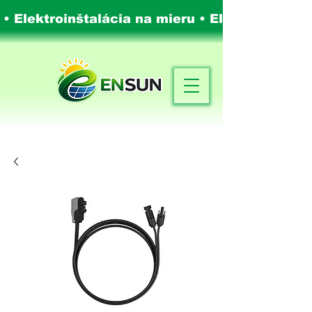
 • Elektroinštalácia na mieru •
Elektroinštalá