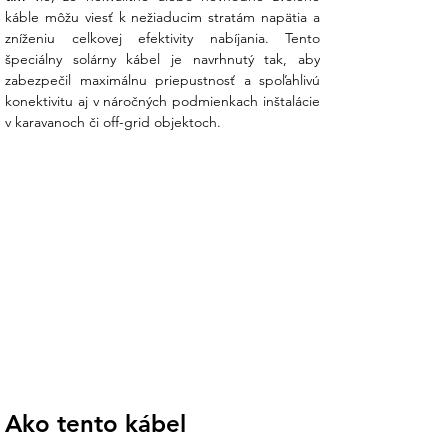
káble môžu viesť k nežiaducim stratám napätia a 
zníženiu celkovej efektivity nabíjania. Tento 
špeciálny solárny kábel je navrhnutý tak, aby 
zabezpečil maximálnu priepustnosť a spoľahlivú 
konektivitu aj v náročných podmienkach inštalácie 
v karavanoch či off-grid objektoch.
Ako tento kábel 