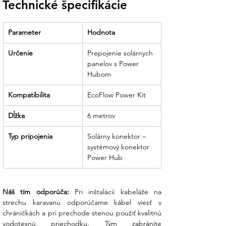
Technické špecifikácie
Parameter
Hodnota
Určenie
Prepojenie solárnych 
panelov s Power 
Hubom
Kompatibilita
EcoFlow Power Kit
Dĺžka
6 metrov
Typ pripojenia
Solárny konektor – 
systémový konektor 
Power Hub
Náš tím odporúča:
 Pri inštalácii kabeláže na 
strechu karavanu odporúčame kábel viesť v 
chráničkách a pri prechode stenou použiť kvalitnú 
vodotesnú priechodku. Tým zabránite 