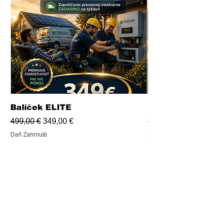
Balíček ELITE
Balíček PRO
Normálna cena
Zľavnená cena
Normálna cena
499,00 €
349,00 €
339,00 €
Daň Zahrnuté
Daň Zahrnuté