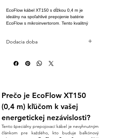
EcoFlow kábel XT150 s dĺžkou 0,4 m je 
ideálny na spoľahlivé prepojenie batérie 
EcoFlow s mikroinvertorom. Tento kvalitný 
kábel zabezpečuje efektívny prenos 
energie, čím umožňuje optimalizovanú 
Dodacia doba
prevádzku vášho solárneho systému. S jeho 
pomocou dosiahnete vysokú účinnosť pri 
Štandardná dodacia doba: 2–5 pracovných
využívaní solárnej energie, pričom je 
dní
kompatibilný so všetkými zariadeniami, 
Väčšina objednávok je expedovaná do 24
ktoré používajú konektory XT150.
hodín od prijatia platby. Pre veľké systémy
(batérie, FV panely, striedače) počítajte s 3–
7 pracovnými dňami.
🚚 Doprava zdarma pri objednávke nad 200
Prečo je EcoFlow XT150 
€ | Doručenie kuriérom po celom Slovensku
(0,4 m) kľúčom k vašej 
Otázky?
info@ensun.sk
| +421 902 897 373
energetickej nezávislosti?
Tento špeciálny prepojovací kábel je nevyhnutným 
článkom pre každého, kto buduje balkónový 