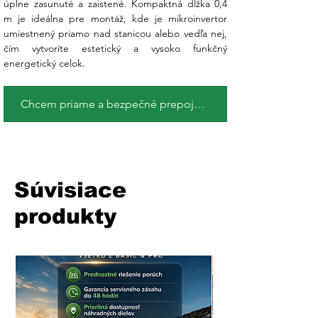
úplne zasunuté a zaistené. Kompaktná dĺžka 0,4 
m je ideálna pre montáž, kde je mikroinvertor 
umiestnený priamo nad stanicou alebo vedľa nej, 
čím vytvoríte estetický a vysoko funkčný 
energetický celok.
Chcem priame a bezpečné prepojenie
Súvisiace
produkty