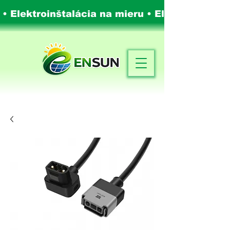
 • Elektroinštalácia na mieru •
Elektroinštalá