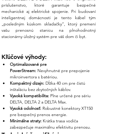
príslušenstvo, ktoré garantuje bezpečné 
mechanické aj elektrické spojenie. Pri budovaní 
inteligentnej domácnosti je tento kábel tým 
„posledným kúskom skladačky“, ktorý premení 
vašu prenosnú stanicu na plnohodnotný 
stacionárny úložný systém pre váš dom či byt.
Kľúčové výhody:
Optimalizované pre 
PowerStream:
 Nevyhnutné pre prepojenie 
mikroinvertora s batériou.
Kompaktný dizajn:
 Dĺžka 40 cm pre čistú 
inštaláciu bez zbytočných káblov.
Vysoká kompatibilita:
 Plne určené pre sériu 
DELTA, DELTA 2 a DELTA Max.
Vysoká odolnosť:
 Robustné konektory XT150 
pre bezpečný prenos energie.
Minimálne straty:
 Krátka trasa vodiča 
zabezpečuje maximálnu efektivitu prenosu.