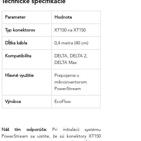
Technické špecifikácie
Parameter
Hodnota
Typ konektorov
XT150 na XT150
Dĺžka kábla
0,4 metra (40 cm)
Kompatibilita
DELTA, DELTA 2, 
DELTA Max
Hlavné využitie
Prepojenie s 
mikroinvertorom 
PowerStream
Výrobca
EcoFlow
Náš tím odporúča:
 Pri inštalácii systému 
PowerStream sa uistite, že sú konektory XT150 