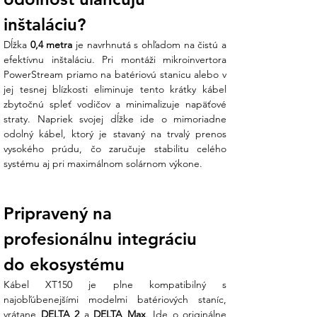
inštaláciu?
Dĺžka 
0,4 metra
 je navrhnutá s ohľadom na čistú a 
efektívnu inštaláciu. Pri montáži mikroinvertora 
PowerStream priamo na batériovú stanicu alebo v 
jej tesnej blízkosti eliminuje tento krátky kábel 
zbytočnú spleť vodičov a minimalizuje napäťové 
straty. Napriek svojej dĺžke ide o mimoriadne 
odolný kábel, ktorý je stavaný na trvalý prenos 
vysokého prúdu, čo zaručuje stabilitu celého 
systému aj pri maximálnom solárnom výkone.
Pripravený na 
profesionálnu integráciu 
do ekosystému
Kábel XT150 je plne kompatibilný s 
najobľúbenejšími modelmi batériových staníc, 
vrátane 
DELTA 2
 a 
DELTA Max
. Ide o originálne 