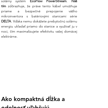
solárny systém 
EcoFlow PowerStream
. 
Náš 
tím
 zdôrazňuje, že práve tento kábel umožňuje 
priame a bezpečné prepojenie vášho 
DELTA
. Vďaka nemu dokážete prebytočnú solárnu 
energiu ukladať priamo do stanice a využívať ju v 
noci, čím maximalizujete efektivitu vašej domácej 
elektrárne.
Ako kompaktná dĺžka a 
odolnosť uľahčujú 