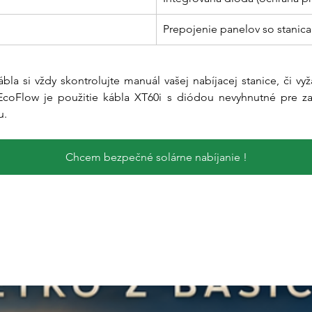
Prepojenie panelov so stanic
la si vždy skontrolujte manuál vašej nabíjacej stanice, či v
coFlow je použitie kábla XT60i s diódou nevyhnutné pre zach
u.
Chcem bezpečné solárne nabíjanie !