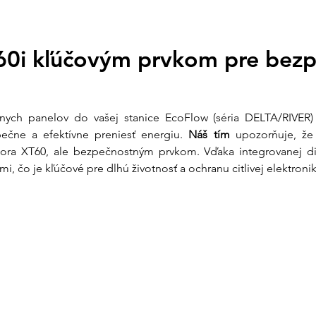
kuriérom po celom 
Otázky?
info@ensun.
T60i kľúčovým prvkom pre bezp
nych panelov do vašej stanice EcoFlow (séria DELTA/RIVER) n
čne a efektívne preniesť energiu. 
Náš tím
 upozorňuje, že
tora XT60, ale bezpečnostným prvkom. Vďaka integrovanej dió
, čo je kľúčové pre dlhú životnosť a ochranu citlivej elektronik