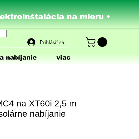
lektroinštalácia na mieru •
Prihlásiť sa
a nabíjanie
viac
MC4 na XT60i 2,5 m
solárne nabíjanie