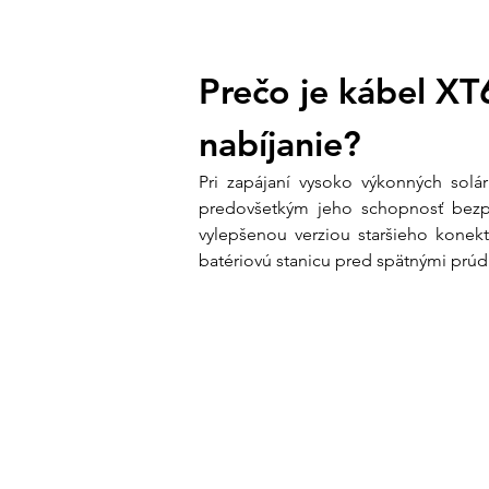
Prečo je kábel X
nabíjanie?
Pri zapájaní vysoko výkonných solár
predovšetkým jeho schopnosť bezpe
vylepšenou verziou staršieho konek
batériovú stanicu pred spätnými prúdmi