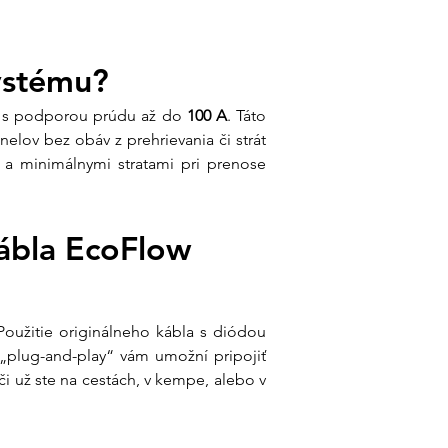
systému?
ie s podporou prúdu až do 
100 A
. Táto 
lov bez obáv z prehrievania či strát 
 a minimálnymi stratami pri prenose 
ábla EcoFlow 
oužitie originálneho kábla s diódou 
„plug-and-play“ vám umožní pripojiť 
či už ste na cestách, v kempe, alebo v 