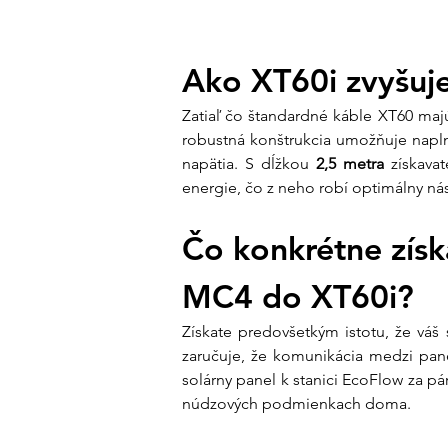
Ako XT60i zvyšuje
Zatiaľ čo štandardné káble XT60 majú
robustná konštrukcia umožňuje naplno
napätia. S dĺžkou 
2,5 metra
 získava
energie, čo z neho robí optimálny ná
Čo konkrétne získ
MC4 do XT60i?
Získate predovšetkým istotu, že váš
zaručuje, že komunikácia medzi pane
solárny panel k stanici EcoFlow za pár
núdzových podmienkach doma.