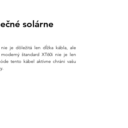
Slovensku
sk
| +421 902 897 373
ečné solárne 
ie je dôležitá len dĺžka kábla, ale 
 moderný štandard XT60i nie je len 
de tento kábel aktívne chráni vašu 
y.