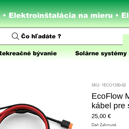
 • Elektroinštalácia na mieru •
E
Čo hľadáte ?
Rekreačné bývanie
Solárne systémy 
SKU: 1ECO1330-02
EcoFlow 
kábel pre 
Price
25,00 €
Daň Zahrnuté