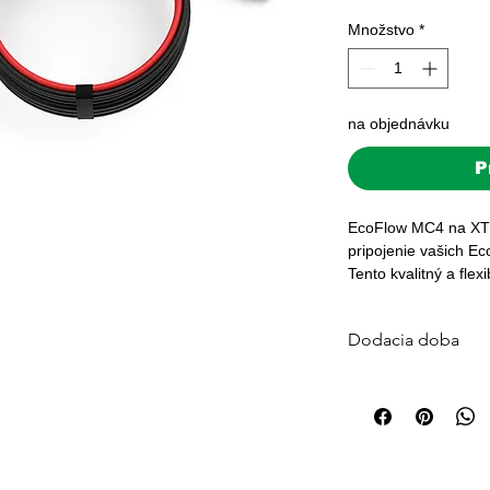
Množstvo
*
na objednávku
P
EcoFlow MC4 na XT60
pripojenie vašich Ec
Tento kvalitný a flex
rýchle nabíjanie, čo 
aplikácie. S dĺžkou 
Dodacia doba
flexibilitu pre pripo
Štandardná dodacia 
Väčšina objednávok j
platby. Pre veľké sys
počítajte s 3–7 prac
🚚 Doprava zdarma p