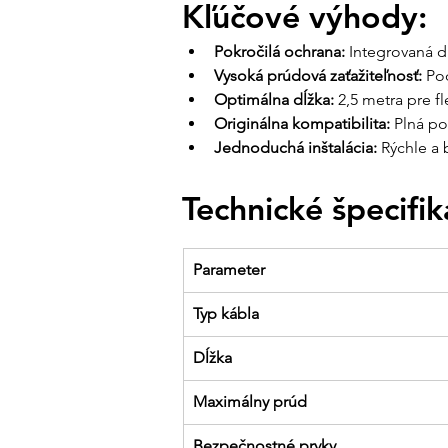
Kľúčové výhody:
Pokročilá ochrana:
 Integrovaná d
Vysoká prúdová zaťažiteľnosť:
 Po
Optimálna dĺžka:
 2,5 metra pre f
Originálna kompatibilita:
 Plná p
Jednoduchá inštalácia:
 Rýchle a
Technické špecifik
Parameter
Typ kábla
Dĺžka
Maximálny prúd
Bezpečnostné prvky