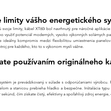
 limity vášho energetického 
 svoje limity, kábel XT60i bol navrhnutý pre náročné aplikác
 využiť potenciál moderných, vysoko výkonných solárnych pane
te ideálny kompromis medzi flexibilitou umiestnenia panelov
stroj pre každého, kto to s výkonom myslí vážne.
ate používaním originálneho k
 systém je prevádzkovaný v súlade s odporúčaniami výrobcu. P
lom a stanicou prebieha hladko a bezpečne. Inštalácia typu 
 sekúnd, čím získate čistý, efektívny a spoľahlivý zdroj energie, 