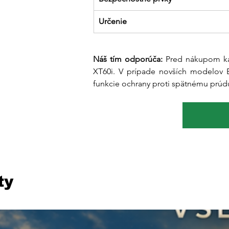
Určenie
Náš tím odporúča:
 Pred nákupom káb
XT60i. V prípade novších modelov E
funkcie ochrany proti spätnému prúd
ty