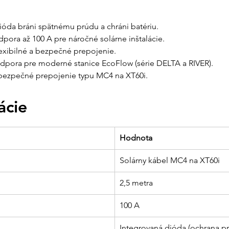
ióda bráni spätnému prúdu a chráni batériu.
dpora až 100 A pre náročné solárne inštalácie.
lexibilné a bezpečné prepojenie.
odpora pre moderné stanice EcoFlow (série DELTA a RIVER).
 bezpečné prepojenie typu MC4 na XT60i.
ácie
Hodnota
Solárny kábel MC4 na XT60i
2,5 metra
100 A
Integrovaná dióda (ochrana 