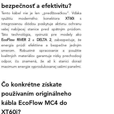
bezpečnosť a efektivitu?
Tento kábel nie je len „predlžovačkou“. Vďaka 
využitiu moderného konektora 
XT60i
 s 
integrovanou diódou poskytuje aktívnu ochranu 
vašej nabíjacej stanice pred spätným prúdom. 
EcoFlow RIVER 2
 a 
DELTA 2
, zabezpečuje, že 
energia prúdi efektívne a bezpečne jedným 
smerom. Robustné spracovanie a použitie 
kvalitných materiálov garantuje nízky prechodový 
odpor, čo znamená, že až k stanici dorazí 
maximum energie vyprodukovanej vašimi panelmi.
Čo konkrétne získate 
používaním originálneho 
kábla EcoFlow MC4 do 
XT60i?