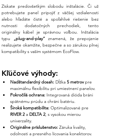
Získate predovšetkým slobodu inštalácie. Či už 
potrebujete panel pripojiť z väčšej vzdialenosti 
alebo hľadáte čisté a spoľahlivé riešenie bez 
nutnosti dodatočných prechodiek, tento 
originálny kábel je správnou voľbou. Inštalácia 
typu 
„plug-and-play“
 znamená, že prepojenie 
realizujete okamžite, bezpečne a so zárukou plnej 
kompatibility s vaším systémom EcoFlow.
Kľúčové výhody:
Nadštandardný dosah:
 Dĺžka 
5 metrov
 pre 
maximálnu flexibilitu pri umiestnení panelov.
Pokročilá ochrana:
 Integrovaná dióda bráni 
spätnému prúdu a chráni batériu.
Široká kompatibilita:
 Optimalizované pre 
RIVER 2
 a 
DELTA 2
, s vysokou mierou 
univerzality.
Originálne príslušenstvo:
 Záruka kvality, 
odolnosti a presného lícovania konektorov.