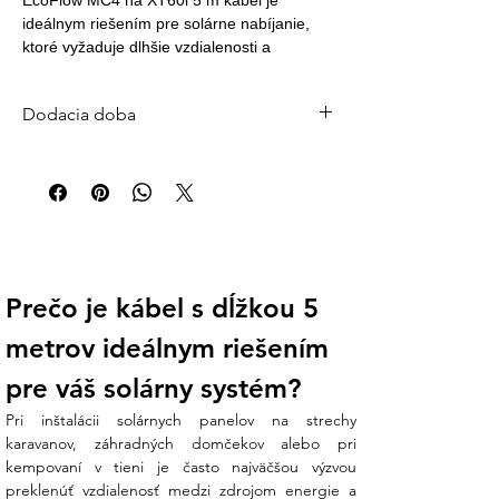
EcoFlow MC4 na XT60i 5 m kábel je 
ideálnym riešením pre solárne nabíjanie, 
ktoré vyžaduje dlhšie vzdialenosti a 
maximálnu flexibilitu. Tento kábel 
zabezpečuje efektívne a spoľahlivé 
Dodacia doba
pripojenie medzi solárnymi panelmi a vašimi 
EcoFlow zariadeniami, čo umožňuje rýchle 
Štandardná dodacia doba: 2–5 pracovných
nabíjanie a optimálny prenos energie. S 
dní
dĺžkou 5 m ponúka viac možností pri 
Väčšina objednávok je expedovaná do 24
inštalácii solárnych panelov a prispôsobení 
hodín od prijatia platby. Pre veľké systémy
vášho systému.
(batérie, FV panely, striedače) počítajte s 3–
7 pracovnými dňami.
🚚 Doprava zdarma pri objednávke nad 200
Prečo je kábel s dĺžkou 5 
€ | Doručenie kuriérom po celom Slovensku
metrov ideálnym riešením 
Otázky?
info@ensun.sk
| +421 902 897 373
pre váš solárny systém?
Pri inštalácii solárnych panelov na strechy 
karavanov, záhradných domčekov alebo pri 
kempovaní v tieni je často najväčšou výzvou 
preklenúť vzdialenosť medzi zdrojom energie a 