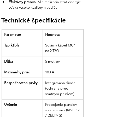
Efektívny prenos:
 Minimalizácia strát energie 
vďaka vysoko kvalitným vodičom.
Technické špecifikácie
Parameter
Hodnota
Typ kábla
Solárny kábel MC4 
na XT60i
Dĺžka
5 metrov
Maximálny prúd
100 A
Bezpečnostné prvky
Integrovaná dióda 
(ochrana pred 
spätným prúdom)
Určenie
Prepojenie panelov 
so stanicami (RIVER 2 
/ DELTA 2)