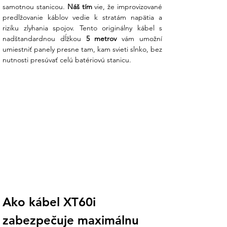
samotnou stanicou. 
Náš tím
 vie, že improvizované 
predlžovanie káblov vedie k stratám napätia a 
riziku zlyhania spojov. Tento originálny kábel s 
nadštandardnou dĺžkou 
5 metrov
 vám umožní 
umiestniť panely presne tam, kam svieti slnko, bez 
nutnosti presúvať celú batériovú stanicu.
Ako kábel XT60i 
zabezpečuje maximálnu 