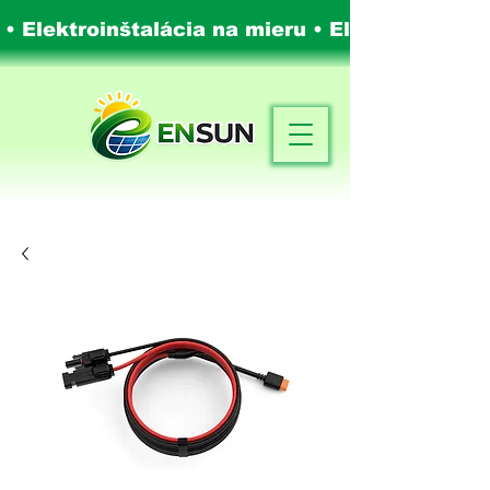
 • Elektroinštalácia na mieru •
Elektroinštalá