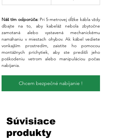
Náš tím odporúča:
 Pri 5-metrovej dĺžke kábla vždy 
dbajte na to, aby kabeláž nebola zbytočne 
zamotaná alebo vystavená mechanickému 
namáhaniu v miestach ohybov. Ak kábel vediete 
vonkajším prostredím, zaistite ho pomocou 
montážnych príchytiek, aby ste predišli jeho 
poškodeniu vetrom alebo manipuláciou počas 
nabíjania.
Chcem bezpečné nabíjanie !
Súvisiace
produkty