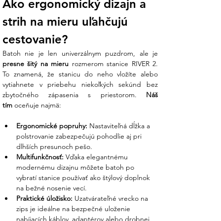
Ako ergonomický dizajn a 
strih na mieru uľahčujú 
cestovanie?
presne šitý na mieru
 rozmerom stanice RIVER 2. 
To znamená, že stanicu do neho vložíte alebo 
vytiahnete v priebehu niekoľkých sekúnd bez 
zbytočného zápasenia s priestorom. 
Náš 
tím
 oceňuje najmä:
Ergonomické popruhy:
 Nastaviteľná dĺžka a 
polstrovanie zabezpečujú pohodlie aj pri 
dlhších presunoch pešo.
Multifunkčnosť:
 Vďaka elegantnému 
modernému dizajnu môžete batoh po 
vybratí stanice používať ako štýlový doplnok 
na bežné nosenie vecí.
Praktické úložisko:
 Uzatvárateľné vrecko na 
zips je ideálne na bezpečné uloženie 
nabíjacích káblov, adaptérov alebo drobnej 