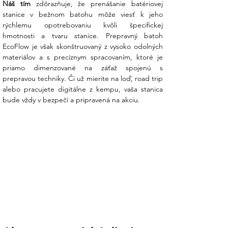
Náš tím
 zdôrazňuje, že prenášanie batériovej 
uloženie káblov a príslušenstva. Moderný a
stanice v bežnom batohu môže viesť k jeho 
elegantný dizajn umožňuje využívať batoh
rýchlemu opotrebovaniu kvôli špecifickej 
aj na bežné nosenie osobných vecí, keď
hmotnosti a tvaru stanice. Prepravný batoh 
batériová stanica práve nie je uložená
EcoFlow je však skonštruovaný z vysoko odolných 
vnútri.
materiálov a s precíznym spracovaním, ktoré je 
priamo dimenzované na záťaž spojenú s 
Kľúčové vlastnosti:
prepravou techniky. Či už mierite na loď, road trip 
alebo pracujete digitálne z kempu, vaša stanica 
Prepravný batoh pre batériovú stanicu
bude vždy v bezpečí a pripravená na akciu.
EcoFlow RIVER 2
Tvarovo prispôsobený pre jednoduché
uloženie a vybratie stanice
Odolné materiály a kvalitné spracovanie
Ergonomické popruhy s nastaviteľnou
dĺžkou
Uzatvárateľné vrecko na zips na
príslušenstvo
Elegantný dizajn vhodný aj na
každodenné použitie