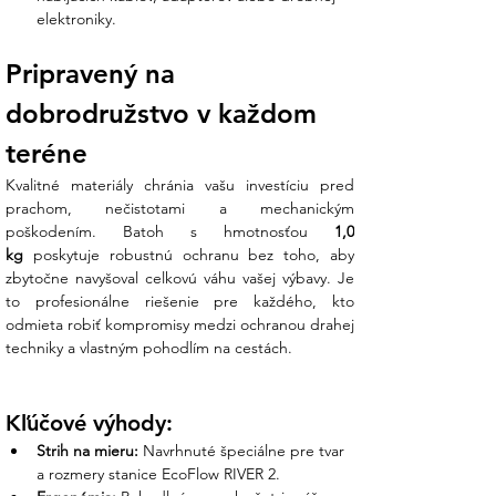
elektroniky.
Pripravený na 
dobrodružstvo v každom 
teréne
Kvalitné materiály chránia vašu investíciu pred 
prachom, nečistotami a mechanickým 
poškodením. Batoh s hmotnosťou 
1,0 
kg
 poskytuje robustnú ochranu bez toho, aby 
zbytočne navyšoval celkovú váhu vašej výbavy. Je 
to profesionálne riešenie pre každého, kto 
odmieta robiť kompromisy medzi ochranou drahej 
techniky a vlastným pohodlím na cestách.
Kľúčové výhody:
Strih na mieru:
 Navrhnuté špeciálne pre tvar 
a rozmery stanice EcoFlow RIVER 2.