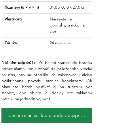
Rozmery (š × v × h)
31,0 x 60,0 x 27,0 cm
Vlastnosti
Nastaviteľné 
popruhy, vrecko na 
zips
Záruka
24 mesiacov
Náš tím odporúča:
 Pri balení stanice do batohu 
odporúčame káble zvinúť do priloženého vrecka 
na zips, aby sa predišlo ich zalamovaniu alebo 
poškriabaniu povrchu stanice konektormi. Ak 
plánujete batoh využívať aj na turistiku bez 
stanice, jeho objem je ideálny pre základnú 
výbavu na jednodňový výlet.
Chcem stanicu, ktorá bude v bezpečí a vždy pripravená na akciu !