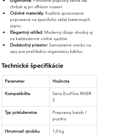
Ergonómia:
 Pohodlné popruhy šetria váš 
chrbát aj pri dlhšom nosení.
Odolné materiály:
 Kvalitné spracovanie 
pripravené na špecifickú záťaž batériových 
staníc.
Elegantný vzhľad:
 Moderný dizajn vhodný aj 
na každodenné civilné využitie.
Dodatočný priestor:
 Samostatné vrecko na 
zips pre prehľadnú organizáciu káblov.
Technické špecifikácie
Parameter
Hodnota
Kompatibilita
Séria EcoFlow RIVER 
2
Typ príslušenstva
Prepravný batoh / 
puzdro
Hmotnosť výrobku
1,0 kg