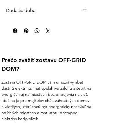
Už žiadne kompromisy medzi výkonom a
Dodacia doba
mobilitou. Powerbanka EcoFlow RAPID 25
000 mAh v luxusnom čiernom prevedení je
Štandardná dodacia doba: 2–5 pracovných
navrhnutá pre tých, ktorí vyžadujú
dní
spoľahlivý zdroj energie na cestách, dlhých
Väčšina objednávok je expedovaná do 24
poradách alebo pri práci v teréne. S
hodín od prijatia platby. Pre veľké systémy
celkovým výkonom 170 W a dvoma
(batérie, FV panely, striedače) počítajte s 3–
integrovanými 100W USB-C káblami
7 pracovnými dňami.
premení akékoľvek miesto na vašu osobnú
🚚 Doprava zdarma pri objednávke nad 200
Prečo zvážiť zostavu OFF-GRID 
kanceláriu.
€ | Doručenie kuriérom po celom Slovensku
DOM?
Otázky?
info@ensun.sk
| +421 902 897 373
Zostava OFF-GRID DOM vám umožní vyrábať 
vlastnú elektrinu, mať spoľahlivú zálohu a šetriť na 
energiách aj na miestach bez pripojenia na sieť. 
Ideálna je pre majiteľov chát, záhradných domov 
a všetkých, ktorí chcú byť energeticky nezávislí na 
odľahlých miestach a mať istotu dostupnej 
elektriny kedykoľvek.