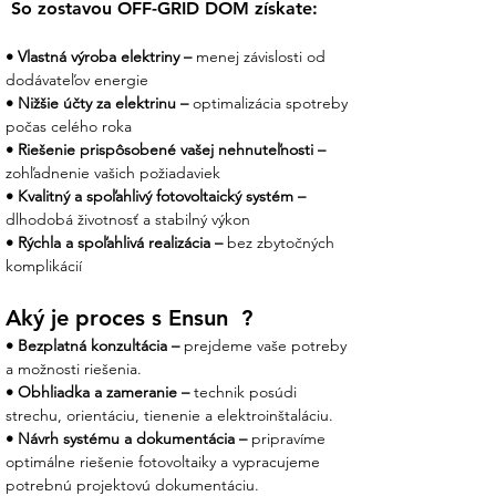
 So zostavou OFF-GRID DOM získate:
• Vlastná výroba elektriny – 
menej závislosti od 
dodávateľov energie
• Nižšie účty za elektrinu –
 optimalizácia spotreby 
počas celého roka
• Riešenie prispôsobené vašej nehnuteľnosti –
zohľadnenie vašich požiadaviek
• Kvalitný a spoľahlivý fotovoltaický systém –
dlhodobá životnosť a stabilný výkon
• Rýchla a spoľahlivá realizácia – 
bez zbytočných 
komplikácií
Aký je proces s Ensun  ?
• Bezplatná konzultácia –
 prejdeme vaše potreby 
a možnosti riešenia.
• Obhliadka a zameranie –
 technik posúdi 
strechu, orientáciu, tienenie a elektroinštaláciu.
• Návrh systému a dokumentácia –
 pripravíme 
optimálne riešenie fotovoltaiky a vypracujeme 
potrebnú projektovú dokumentáciu.