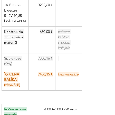
1× Batéria 
3252,60 €
Bluesun 
51,2V 10,85 
kWh LiFePO4
Konštrukcia 
650,00 €
vrátane 
+ montážny 
káblov, 
materiál
svoriek, 
koľajníc
Spolu (bez 
7880,16 €
zľavy)
🏷 CENA 
7486,15 €
bez montáže
BALÍKA 
(zľava 5 %)
Ročná úspora 
4 000–6 000 kWh/rok
energie