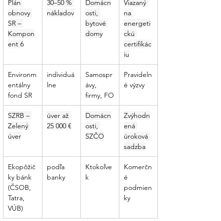
Plán 
30–50 % 
Domácn
Viazaný 
obnovy 
nákladov
osti, 
na 
SR – 
bytové 
energeti
Kompon
domy
ckú 
ent 6
certifikác
iu
Environm
individuá
Samospr
Pravideln
entálny 
lne
ávy, 
é výzvy
fond SR
firmy, FO
SZRB – 
úver až 
Domácn
Zvýhodn
Zelený 
25 000 €
osti, 
ená 
úver
SZČO
úroková 
sadzba
Ekopôžič
podľa 
Ktokoľve
Komerčn
ky bánk 
banky
k
é 
(ČSOB, 
podmien
Tatra, 
ky
VÚB)