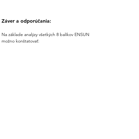
Záver a odporúčania:
Na základe analýzy všetkých 8 balíkov ENSUN 
možno konštatovať:
1. Najrýchlejšia návratnosť (5–7 r.):
 Balíky ON-
GRID (B1–B3) – ideálne pre domácnosti, ktoré 
chcú
maximalizovať finančnú efektívnosť.
2. Najvyššia sebestačnosť:
 OFF-GRID balíky B7–
B8 – 85–100 % nezávislosť, vhodné pre chaty a 
objekty
mimo siete.
3. Ekologický prínos
: Všetky balíky šetria 266–1 
425 kg CO₂/rok. Za 25 rokov to predstavuje 6,6–
35,6 ton
CO₂.
4. ROI 25 rokov:
Čistý zisk po odpočítaní 
investície sa pohybuje od +3 900 € (B7) po +33 