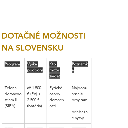
DOTAČNÉ MOŽNOSTI 
NA SLOVENSKU
Program
Výška 
Kto 
Poznámk
podpory
môže 
a
žiadať
Zelená 
až 1 500 
Fyzické 
Najpopul
domácno
€ (FV) + 
osoby – 
árnejší 
stiam II 
2 500 € 
domácn
program
(SIEA)
(batéria)
osti
, 
priebežn
é výzvy