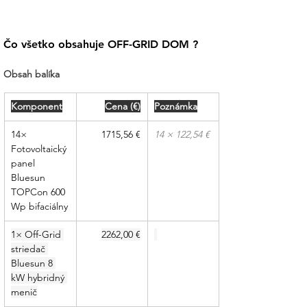
Čo všetko obsahuje OFF-GRID DOM ?
Obsah balíka
Komponent
Cena (€)
Poznámka
14× 
1715,56 €
14 × 122,54 €
Fotovoltaický 
panel 
Bluesun 
TOPCon 600 
Wp bifaciálny
1× Off-Grid 
2262,00 €
striedač 
Bluesun 8 
kW hybridný 
menič