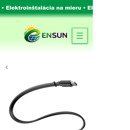
 • Elektroinštalácia na mieru •
Elektroinštalá