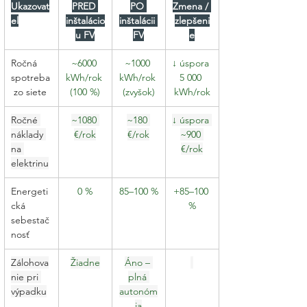
Ukazovat
PRED 
PO 
Zmena / 
eľ
inštalácio
inštalácii 
zlepšeni
u FV
FV
e
Ročná 
~6000 
~1000 
↓ úspora 
spotreba
kWh/rok 
kWh/rok 
5 000 
 zo siete
(100 %)
(zvyšok)
kWh/rok
Ročné 
~1080 
~180 
↓ úspora 
náklady 
€/rok
€/rok
~900 
na 
€/rok
elektrinu
Energeti
0 %
85–100 %
+85–100 
cká 
%
sebestač
nosť
Zálohova
Žiadne
Áno – 
nie pri 
plná 
výpadku
autonóm
ia