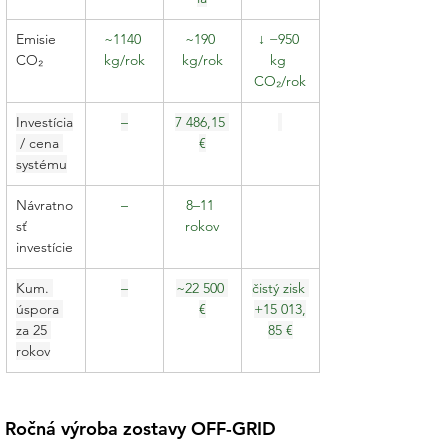
Emisie 
~1140 
~190 
↓ −950 
CO₂
kg/rok
kg/rok
kg 
CO₂/rok
Investícia
–
7 486,15 
 / cena 
€
systému
Návratno
–
8–11 
sť 
rokov
investície
Kum. 
–
~22 500 
čistý zisk 
úspora 
€
+15 013,
za 25 
85 €
rokov
Ročná výroba zostavy OFF-GRID 