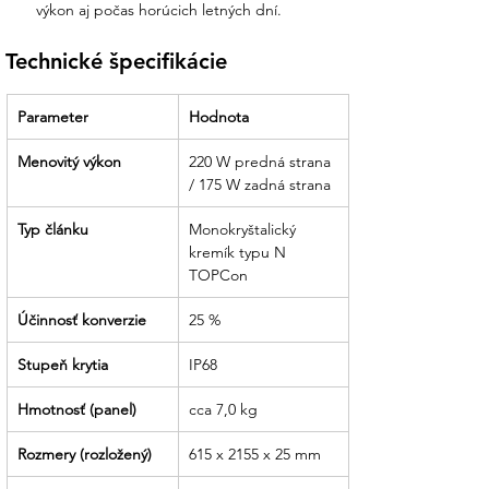
výkon aj počas horúcich letných dní.
Technické špecifikácie
Parameter
Hodnota
Menovitý výkon
220 W predná strana 
/ 175 W zadná strana
Typ článku
Monokryštalický 
kremík typu N 
TOPCon
Účinnosť konverzie
25 %
Stupeň krytia
IP68
Hmotnosť (panel)
cca 7,0 kg
Rozmery (rozložený)
615 x 2155 x 25 mm