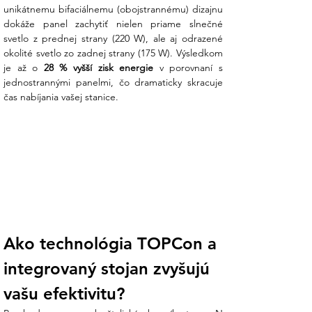
unikátnemu bifaciálnemu (obojstrannému) dizajnu 
Panel je dodávaný spoločne so
dokáže panel zachytiť nielen priame slnečné 
škrupinovým prepravným púzdrom, takže si
svetlo z prednej strany (220 W), ale aj odrazené 
ho môžete vziať so sebou naozaj
okolité svetlo zo zadnej strany (175 W). Výsledkom 
kamkoľvek sa chystáte prepojiť viac
je až o 
28 % vyšší zisk energie
 v porovnaní s 
solárnych panelov, stojan poslúži aj na to,
jednostrannými panelmi, čo dramaticky skracuje 
aby si panely vzájomne netienili a
čas nabíjania vašej stanice.
nedochádzalo tak so znižovaním ich
výkonu.
Múdra solárna energia Solárny panel
EcoFlow je možné pripojiť k batériovej
stanici EcoFlow a využiť tak jej vstavaný
regulátor nabíjania MPPT.
Ten detekuje prúd a napätie v reálnom čase
a poskytuje najlepší možný výkon v
Ako technológia TOPCon a 
závislosti od zmien počasia.
integrovaný stojan zvyšujú 
Extrémna odolnosť :
vašu efektivitu?
Panel je vyrobený z jedného kusu