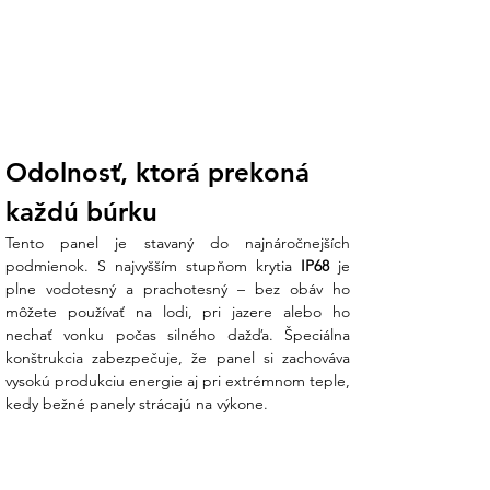
%Typ článkov: Monokryštalický kremíkTyp
konektora: MC4
Hmotnosť: 14 kg (solárny panel samotný
9,5 kg)
Rozmery - rozložený: 82 x 183 x 2 ,5 cm
Odolnosť, ktorá prekoná 
Rozmery - zložený: 82 x 50 x 3,2 cm
každú búrku
Rozsah prevádzkových a skladovacích
Tento panel je stavaný do najnáročnejších 
teplôt: -20 °C až 85 °C
podmienok. S najvyšším stupňom krytia 
IP68
 je 
plne vodotesný a prachotesný – bez obáv ho 
môžete používať na lodi, pri jazere alebo ho 
nechať vonku počas silného dažďa. Špeciálna 
konštrukcia zabezpečuje, že panel si zachováva 
vysokú produkciu energie aj pri extrémnom teple, 
kedy bežné panely strácajú na výkone.