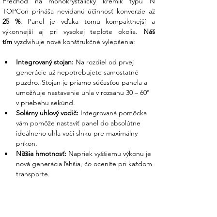
Prechod na monokryštalický kremík typu N 
tvrdeného skla a je až päťkrát odolnejší ako
obdobné panely dostupné na trhu. Je úplne
25 %
. Panel je vďaka tomu kompaktnejší a 
odolný proti vode a prachu.
výkonnejší aj pri vysokej teplote okolia. 
Náš 
tím
 vyzdvihuje nové konštrukčné vylepšenia:
Či prší, fúka vietor alebo vytrvalo praží
slnko, váš panel je v bezpečí.
Integrovaný stojan:
 Na rozdiel od prvej 
generácie už nepotrebujete samostatné 
Navyše 0,2 mm tenký ochranný ETFE UV
puzdro. Stojan je priamo súčasťou panela a 
filter chráni povrch produktu a zvyšuje tak
umožňuje nastavenie uhla v rozsahu 30 – 60° 
jeho životnosť.
v priebehu sekúnd.
Solárny uhlový vodič:
 Integrovaná pomôcka 
Technické špecifikácie :
vám pomôže nastaviť panel do absolútne 
ideálneho uhla voči slnku pre maximálny 
Menovitý výkon: Predná strana 220 W;
príkon.
zadná strana 155 WNapätie naprázdno:
Nižšia hmotnosť:
 Napriek vyššiemu výkonu je 
21,8 V (Vmp 18,4 V)
nová generácia ľahšia, čo oceníte pri každom 
transporte.
Prúd nakrátko:
Predná strana 13 A (Imp 12 A); zadná
strana 8,8 A (Imp 8,4 A)Účinnosť: 22 až 23