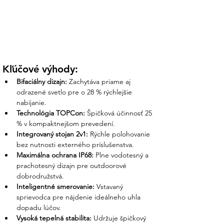
Kľúčové výhody:
Bifaciálny dizajn:
 Zachytáva priame aj 
odrazené svetlo pre o 28 % rýchlejšie 
nabíjanie.
Technológia TOPCon:
 Špičková účinnosť 25 
% v kompaktnejšom prevedení.
Integrovaný stojan 2v1:
 Rýchle polohovanie 
bez nutnosti externého príslušenstva.
Maximálna ochrana IP68:
 Plne vodotesný a 
prachotesný dizajn pre outdoorové 
dobrodružstvá.
Inteligentné smerovanie:
 Vstavaný 
sprievodca pre nájdenie ideálneho uhla 
dopadu lúčov.
Vysoká tepelná stabilita:
 Udržuje špičkový 