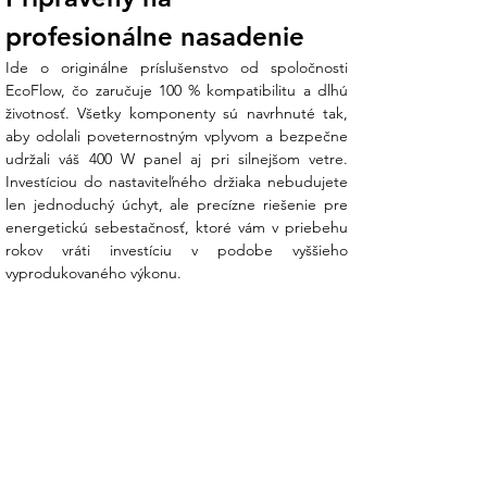
profesionálne nasadenie
Ide o originálne príslušenstvo od spoločnosti 
EcoFlow, čo zaručuje 100 % kompatibilitu a dlhú 
životnosť. Všetky komponenty sú navrhnuté tak, 
aby odolali poveternostným vplyvom a bezpečne 
udržali váš 400 W panel aj pri silnejšom vetre. 
Investíciou do nastaviteľného držiaka nebudujete 
len jednoduchý úchyt, ale precízne riešenie pre 
energetickú sebestačnosť, ktoré vám v priebehu 
rokov vráti investíciu v podobe vyššieho 
vyprodukovaného výkonu.