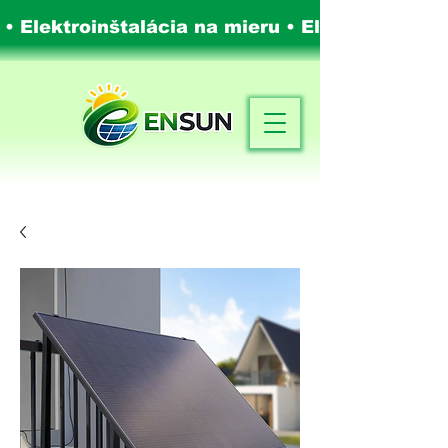
 • Elektroinštalácia na mieru •
Elektroinštalá