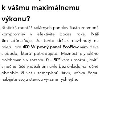
400W pevný solárny panel od EcoFlow.
k vášmu maximálnemu 
výkonu?
Možnosť naklápania v rozsahu 20° – 75°
zaistí optimálny uhol dopadu svetla počas
Statická montáž solárnych panelov často znamená 
celého dňa.
kompromisy v efektivite počas roka. 
Náš 
Všestranná inštalácia: Možnosť montáže
tím
 zdôrazňuje, že tento držiak navrhnutý na 
na stenu, balkón alebo akúkoľvek rovnú
mieru pre 
400 W pevný panel EcoFlow
 vám dáva 
plochu.
slobodu, ktorú potrebujete. Možnosť plynulého 
Mobilita: Možnosť samostatne dokúpiť
polohovania v rozsahu 
0 – 90°
 vám umožní „loviť“ 
kolieska a získať tak ľahko
slnečné lúče v ideálnom uhle bez ohľadu na ročné 
premiestniteľný variant.
obdobie či vašu zemepisnú šírku, vďaka čomu 
Hmotnosť netto: 10,3 kg
nabijete svoju stanicu výrazne rýchlejšie.