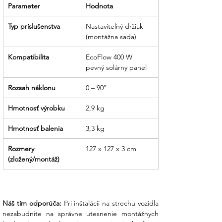
Parameter
Hodnota
Typ príslušenstva
Nastaviteľný držiak 
(montážna sada)
Kompatibilita
EcoFlow 400 W 
pevný solárny panel
Rozsah náklonu
0 – 90°
Hmotnosť výrobku
2,9 kg
Hmotnosť balenia
3,3 kg
Rozmery 
127 x 127 x 3 cm
(zložený/montáž)
Náš tím odporúča:
 Pri inštalácii na strechu vozidla 
nezabudnite na správne utesnenie montážnych 