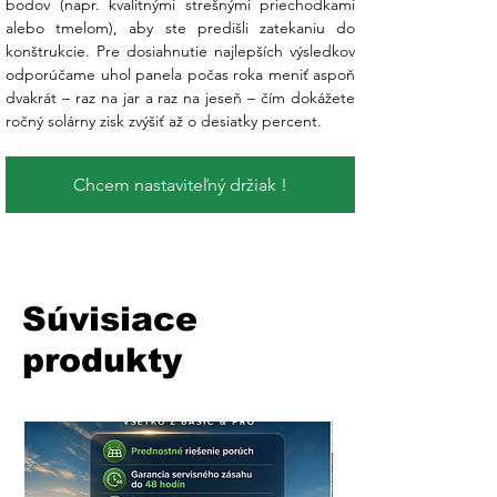
bodov (napr. kvalitnými strešnými priechodkami 
alebo tmelom), aby ste predišli zatekaniu do 
konštrukcie. Pre dosiahnutie najlepších výsledkov 
odporúčame uhol panela počas roka meniť aspoň 
dvakrát – raz na jar a raz na jeseň – čím dokážete 
ročný solárny zisk zvýšiť až o desiatky percent.
Chcem nastaviteľný držiak !
Súvisiace
produkty