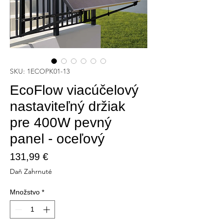
SKU: 1ECOPK01-13
EcoFlow viacúčelový
nastaviteľný držiak
pre 400W pevný
panel - oceľový
Price
131,99 €
Daň Zahrnuté
Množstvo
*