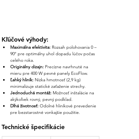
Kľúčové výhody:
Maximálna efektivita:
 Rozsah polohovania 0 – 
90° pre optimálny uhol dopadu lúčov počas 
celého roka.
Originálny dizajn:
 Precízne navrhnuté na 
mieru pre 400 W pevné panely EcoFlow.
Ľahký hliník:
 Nízka hmotnosť (2,9 kg) 
minimalizuje statické zaťaženie strechy.
Jednoduchá montáž:
 Možnosť inštalácie na 
akýkoľvek rovný, pevný podklad.
Dlhá životnosť:
 Odolné hliníkové prevedenie 
pre bezstarostné vonkajšie použitie.
Technické špecifikácie