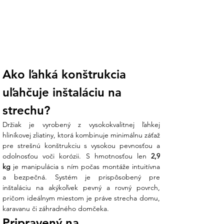
Ako ľahká konštrukcia 
uľahčuje inštaláciu na 
strechu?
Držiak je vyrobený z vysokokvalitnej ľahkej 
hliníkovej zliatiny, ktorá kombinuje minimálnu záťaž 
pre strešnú konštrukciu s vysokou pevnosťou a 
odolnosťou voči korózii. S hmotnosťou len 
2,9 
kg
 je manipulácia s ním počas montáže intuitívna 
a bezpečná. Systém je prispôsobený pre 
inštaláciu na akýkoľvek pevný a rovný povrch, 
pričom ideálnym miestom je práve strecha domu, 
karavanu či záhradného domčeka.
Pripravený na 