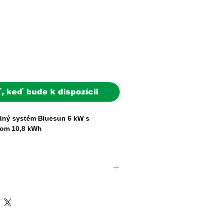
ena
cena
, keď bude k dispozícii
idný systém Bluesun 6 kW s
kom 10,8 kWh
u energetickú nezávislosť s
ou sadou Bluesun.
nuje vysokovýkonné monokryštalické
doba: 2–5 pracovných dní
 hybridným meničom a
e expedovaná do 24 hodín od prijatia
ožiskom LiFePO4.
témy (batérie, FV panely, striedače)
ovnými dňami.