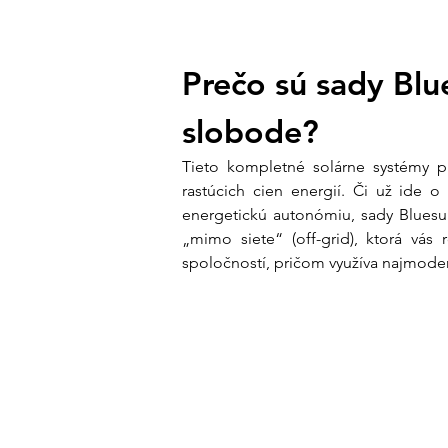
Prečo sú sady Blu
slobode?
Tieto kompletné solárne systémy pre
rastúcich cien energií. Či už ide o
energetickú autonómiu, sady Blues
„mimo siete“ (off-grid), ktorá vá
spoločností, pričom využíva najmoder