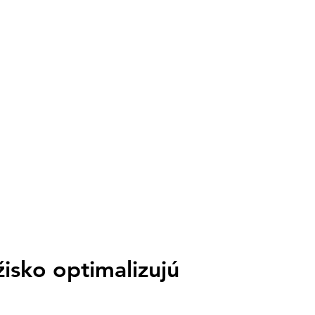
N/RS-485.
m
rzálnu konštrukciu podľa vašej
idla, plech, šindeľ).
etónové podstavce/trojuholníky).
na zem alebo prístrešok pre auto.
E, ROHS, FCC, MSDS.
-Fi, GPRS, RS-485, CAN, RS-232.
dná produktová záruka na komponenty
ručnom liste).
IE (zabezpečíme na požiadanie).
isko optimalizujú 