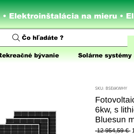
 • Elektroinštalácia na mieru •
E
Čo hľadáte ?
Rekreačné bývanie
Solárne systémy 
SKU: BSE6KWHY
Fotovolta
6kw, s lit
Bluesun m
N
 12 954,59 € 