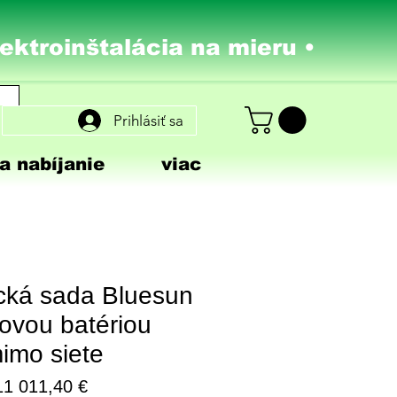
lektroinštalácia na mieru •
Prihlásiť sa
a nabíjanie
viac
ická sada Bluesun
hiovou batériou
imo siete
ormálna
Zľavnená
11 011,40 €