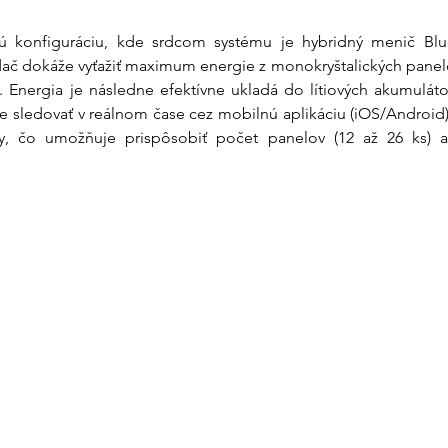
enú konfiguráciu, kde srdcom systému je hybridný menič B
ádač dokáže vyťažiť maximum energie z monokryštalických panel
Energia je následne efektívne ukladá do lítiových akumulátor
e sledovať v reálnom čase cez mobilnú aplikáciu (iOS/Android
, čo umožňuje prispôsobiť počet panelov (12 až 26 ks) a 