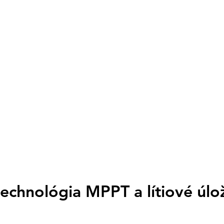
meničom cez CA
4. Montážny systé
Sada obsahuje unive
potreby:
Šikmá strecha (škr
Plochá strecha (b
Možnosť montáže 
Technické detaily
Certifikácia: C
Komunikácia: Wi
Záruka: Štandar
(podrobnosti v zá
Montáž v cene: N
echnológia MPPT a lítiové úlož