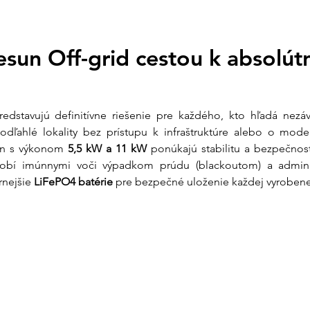
Je navrhnutý tak, ab
🚚 Doprava zdarma p
znížil účty za elektr
kuriérom po celom 
up) pri výpadkoch dis
Otázky?
info@ensun.
esun Off-grid cestou k absolútn
Prečo si vybrať s
Vysoká sebestačn
nielen vyrábať, a
dstavujú definitívne riešenie pre každého, kto hľadá nezávi
hodiny.
 odľahlé lokality bez prístupu k infraštruktúre alebo o mo
Špičkové kompone
un s výkonom 
5,5 kW a 11 kW
 ponúkajú stabilitu a bezpečnos
technológiou Hal
pri slabšom osvit
s robí imúnnymi voči výpadkom prúdu (blackoutom) a adminis
Bezpečná batéria
nejšie 
LiFePO4 batérie
 pre bezpečné uloženie každej vyrobene
najbezpečnejším 
dlhou životnosťou
Vzdialený dohľad
čase cez aplikác
Zoznam komponent
Komponent
Popi