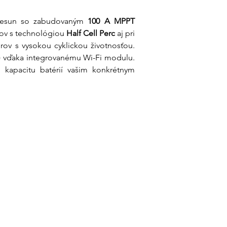
luesun so zabudovaným 
100 A MPPT 
ov s technológiou 
Half Cell Perc
 aj pri 
ov s vysokou cyklickou životnosťou. 
) vďaka integrovanému Wi-Fi modulu. 
kapacitu batérií vašim konkrétnym 