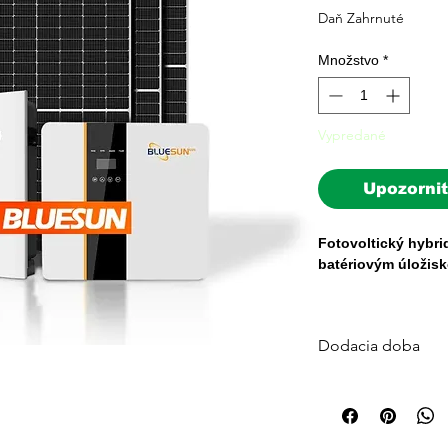
c
Daň Zahrnuté
Množstvo
*
Vypredané
Upozorniť
Fotovoltický hybr
batériovým úložis
Dosiahnite maximáln
kompletnou hybridn
Dodacia doba
Tento systém kombi
Štandardná dodacia 
panely s moderným
Väčšina objednávok j
veľkokapacitným úl
platby. Pre veľké sys
počítajte s 3–7 prac