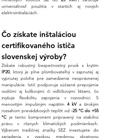
univerzálnosť použitia v starších aj nových 
Technické parametre:
elektroinštaláciách.
V Ensun staviame na faktoch a
certifikovanej kvalite:
Čo získate inštaláciou 
certifikovaného ističa 
Parameter
Hodnota
Menovitý prúd
10 A
slovenskej výroby?
Počet pólov
3 (trojpólový)
Vypínacia charakteristika
B
Typ napätia
AC / DC
IP20
, ktorý je plne plombovateľný v zapnutej aj 
Skratová odolnosť
6 kA
vypnutej polohe pre zamedzenie neoprávnenej 
Rozmery
90 x 54 x 76 mm
manipulácie. Istič podporuje súčasné prepojenie 
Stupeň krytia
IP20
vodičmi aj kolíkovými či vidličkovými lištami, čo 
Izolačné napätie
440 V
zvyšuje flexibilitu zapojenia v rozvodnici. S 
menovitým impulzným napätím 
4 kV
 a širokým 
Čo získate nákupom v Ensun?
rozsahom prevádzkových teplôt od 
-25 °C do +55 
°C
 je tento komponent pripravený na stabilnú 
Z vášho prieskumu vieme, že sa hneváte na
prácu v rôznych klimatických podmienkach. 
klamstvá o pôvode tovaru a neprofesionálny
Výberom tradičnej značky SEZ investujete do 
prístup predajcov. My v Ensun staviame na
zariadenia s vysokou medznou skratovou 