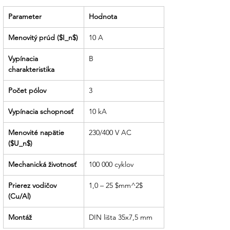
objednávky až po doručenie na vašu
stavbu sme vaším spoľahlivým
Parameter
Hodnota
sprievodcom v svete elektroinštalácií.
Menovitý prúd ($I_n$)
10 A
Vypínacia 
B
charakteristika
Počet pólov
3
Vypínacia schopnosť
10 kA
Menovité napätie 
230/400 V AC
($U_n$)
Mechanická životnosť
100 000 cyklov
Prierez vodičov 
1,0 – 25 $mm^2$
(Cu/Al)
Montáž
DIN lišta 35x7,5 mm