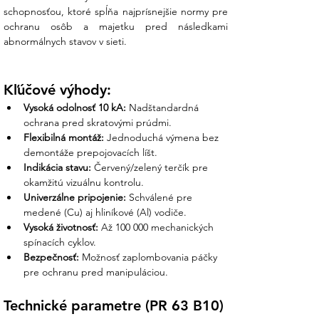
odbornosti a férovosti:
schopnosťou, ktoré spĺňa najprísnejšie normy pre 
ochranu osôb a majetku pred následkami 
Osobná podpora nášho tímu
: Ak
abnormálnych stavov v sieti.
potrebujete skombinovať trojfázové
istenie s ďalšími prvkami, náš tím vám
pripraví kompletnú ponuku materiálu pre
Kľúčové výhody:
váš rozvádzač.
Vysoká odolnosť 10 kA:
 Nadštandardná 
ochrana pred skratovými prúdmi.
Garantovaný originál:
Ponúkame
Flexibilná montáž:
 Jednoduchá výmena bez 
výhradne originálne produkty Siemens z
demontáže prepojovacích líšt.
oficiálnej distribúcie. Vyhnete sa tak
Indikácia stavu:
 Červený/zelený terčík pre 
rizikám spojeným s lacnými náhradami,
okamžitú vizuálnu kontrolu.
ktoré by mohli ohroziť vašu inštaláciu.
Univerzálne pripojenie:
 Schválené pre 
medené (Cu) aj hliníkové (Al) vodiče.
Kompletná dokumentácia:
Technické
Vysoká životnosť:
 Až 100 000 mechanických 
listy, vyhlásenia o zhode a certifikáty
spínacích cyklov.
potrebné pre revízneho technika vám
Bezpečnosť:
 Možnosť zaplombovania páčky 
dodáme automaticky. S nami máte
pre ochranu pred manipuláciou.
odborný prehľad v každom detaile.
Technické parametre (PR 63 B10)
Partner, ktorý drží slovo:
Od