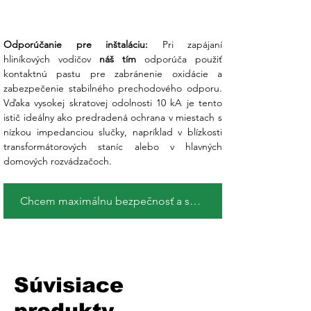
Odporúčanie pre inštaláciu:
 Pri zapájaní 
hliníkových vodičov 
náš tím
 odporúča použiť 
kontaktnú pastu pre zabránenie oxidácie a 
zabezpečenie stabilného prechodového odporu. 
Vďaka vysokej skratovej odolnosti 10 kA je tento 
istič ideálny ako predradená ochrana v miestach s 
nízkou impedanciou slučky, napríklad v blízkosti 
transformátorových staníc alebo v hlavných 
domových rozvádzačoch.
Chcem maximálnu bezpečnosť a spoľahlivosť !
Súvisiace
produkty