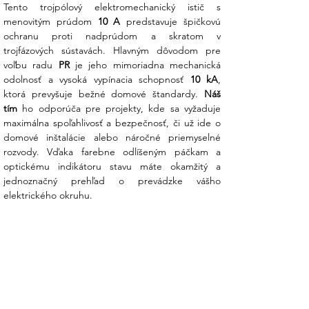
Tento trojpólový elektromechanický istič s 
správnou voľbou?
menovitým prúdom 
10 A
 predstavuje špičkovú 
ochranu proti nadprúdom a skratom v 
Všestrannosť AC/DC:
Na rozdiel od
trojfázových sústavách. Hlavným dôvodom pre 
bežných ističov, tento model Siemens je
voľbu radu 
PR
 je jeho mimoriadna mechanická 
certifikovaný pre prevádzku v
odolnosť a vysoká vypínacia schopnosť 
10 kA
, 
striedavých (AC) aj jednosmerných (DC)
ktorá prevyšuje bežné domové štandardy. 
Náš 
obvodoch.
tím
 ho odporúča pre projekty, kde sa vyžaduje 
maximálna spoľahlivosť a bezpečnosť, či už ide o 
To z neho robí ideálneho pomocníka pri
domové inštalácie alebo náročné priemyselné 
špecifických priemyselných aplikáciách,
rozvody. Vďaka farebne odlíšeným páčkam a 
kde sa vyžaduje spoľahlivé prerušenie
optickému indikátoru stavu máte okamžitý a 
prúdu pri menovitom napätí DC až 60 V.
jednoznačný prehľad o prevádzke vášho 
elektrického okruhu.
Včasná reakcia na poruchy:
Charakteristika B a menovitý prúd 10 A
zabezpečujú rýchle vypnutie pri
preťažení alebo skrate. Chránite tak
nielen systém, ale aj zdravie osôb a
majetok pred nebezpečnými následkami
elektrického oblúka.