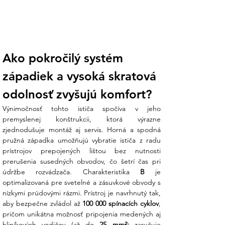
Vysoká vypínacia schopnosť (6 kA):
Siemens garantuje bezpečné prerušenie
skratového prúdu až do 6 000 A. To vám
dodáva pokoj, že aj pri závažnej poruche
istič svoju úlohu splní a nezlyhá.
Ako pokročilý systém 
Kvalita podľa svetových noriem:
západiek a vysoká skratová 
Zhoda s normami IEC 60947-2 a EN
60898 znamená, že tento komponent
odolnosť zvyšujú komfort?
prešiel najprísnejším testovaním.
Nemecká precíznosť značky Siemens je
Výnimočnosť tohto ističa spočíva v jeho 
zárukou, že mechanizmus bude
premyslenej konštrukcii, ktorá výrazne 
fungovať rovnako presne dnes aj po
zjednodušuje montáž aj servis. Horná a spodná 
desiatich rokoch.
pružná západka umožňujú vybratie ističa z radu 
prístrojov prepojených lištou bez nutnosti 
Koniec technickej neistote:
Nie ste si
prerušenia susedných obvodov, čo šetrí čas pri 
istí, či je 10 A trojpólový istič vhodný pre
údržbe rozvádzača. Charakteristika 
B
 je 
váš konkrétny stroj alebo rozvádzač?
optimalizovaná pre svetelné a zásuvkové obvody s 
Náš tím v Ensun vám pomôže preveriť
nízkymi prúdovými rázmi. Prístroj je navrhnutý tak, 
parametre vašej inštalácie, aby ste kúpili
aby bezpečne zvládol až 
100 000 spínacích cyklov
, 
presne to, čo potrebujete pre bezpečnú
pričom unikátna možnosť pripojenia medených aj 
revíziu.
hliníkových vodičov (až do 
25 mm²
) zaručuje 