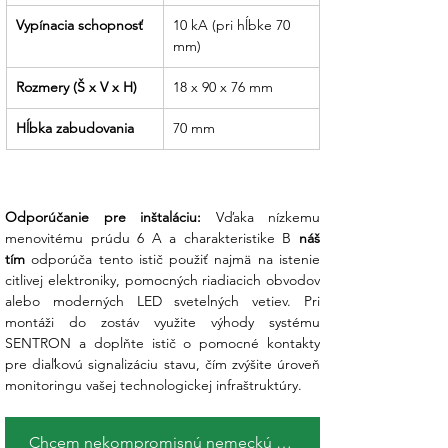
Vypínacia schopnosť
10 kA (pri hĺbke 70 
mm)
Rozmery (Š x V x H)
18 x 90 x 76 mm
Hĺbka zabudovania
70 mm
Odporúčanie pre inštaláciu:
 Vďaka nízkemu 
menovitému prúdu 6 A a charakteristike B 
náš 
tím
 odporúča tento istič použiť najmä na istenie 
citlivej elektroniky, pomocných riadiacich obvodov 
alebo moderných LED svetelných vetiev. Pri 
montáži do zostáv využite výhody systému 
SENTRON a doplňte istič o pomocné kontakty 
pre diaľkovú signalizáciu stavu, čím zvýšite úroveň 
monitoringu vašej technologickej infraštruktúry.
Chcem nekompromisnú nemeckú kvalitu !