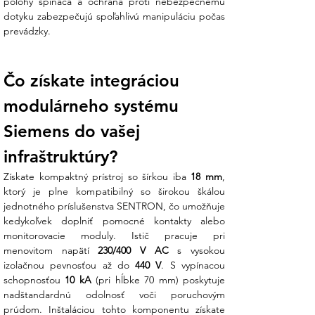
polohy spínača a ochrana proti nebezpečnému 
dotyku zabezpečujú spoľahlivú manipuláciu počas 
prevádzky.
Čo získate integráciou 
modulárneho systému 
Siemens do vašej 
infraštruktúry?
Získate kompaktný prístroj so šírkou iba 
18 mm
, 
ktorý je plne kompatibilný so širokou škálou 
jednotného príslušenstva SENTRON, čo umožňuje 
kedykoľvek doplniť pomocné kontakty alebo 
monitorovacie moduly. Istič pracuje pri 
menovitom napätí 
230/400 V AC
 s vysokou 
izolačnou pevnosťou až do 
440 V
. S vypínacou 
schopnosťou 
10 kA
 (pri hĺbke 70 mm) poskytuje 
nadštandardnú odolnosť voči poruchovým 
prúdom. Inštaláciou tohto komponentu získate 