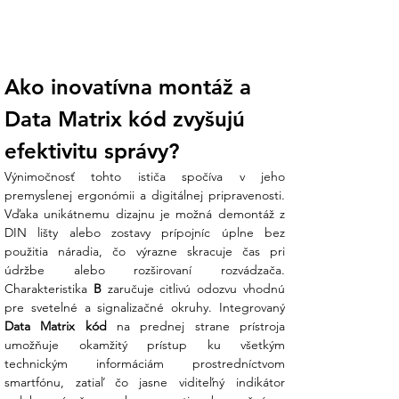
Ako inovatívna montáž a 
Data Matrix kód zvyšujú 
efektivitu správy?
Výnimočnosť tohto ističa spočíva v jeho 
premyslenej ergonómii a digitálnej pripravenosti. 
Vďaka unikátnemu dizajnu je možná demontáž z 
DIN lišty alebo zostavy prípojníc úplne bez 
použitia náradia, čo výrazne skracuje čas pri 
údržbe alebo rozširovaní rozvádzača. 
Charakteristika 
B
 zaručuje citlivú odozvu vhodnú 
Data Matrix kód
 na prednej strane prístroja 
umožňuje okamžitý prístup ku všetkým 
technickým informáciám prostredníctvom 
smartfónu, zatiaľ čo jasne viditeľný indikátor 