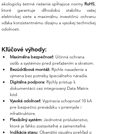
ekologicky šetrné riešenie spĺňajúce normy 
RoHS
, 
ktoré garantuje dlhodobú stabilitu vašej 
elektrickej siete a maximálnu investičnú ochranu 
vďaka konzistentnému dizajnu a vysokej technickej 
odolnosti.
Kľúčové výhody:
Maximálna bezpečnosť:
 Účinná ochrana 
osôb a systémov pred preťažením a skratom.
Bezúdržbová montáž:
 Rýchle nasadenie a 
výmena bez potreby špeciálneho náradia.
Digitálna podpora:
 Rýchly prístup k 
dokumentácii cez integrovaný Data Matrix 
kód.
Vysoká odolnosť:
 Vypínacia schopnosť 10 kA 
pre bezpečnú prevádzku v priemysle i 
infraštruktúre.
Flexibilný systém:
 Jednotné príslušenstvo, 
ktoré je ľahko zostaviteľné a zameniteľné.
Indikácia stavu:
 Okamžitý vizuálny prehľad o 