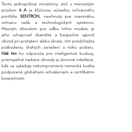
Tento jednopólový miniatúrny istič s menovitým 
prúdom 
6 A
 je kľúčovou súčasťou ochranného 
portfólia 
SENTRON
, navrhnutý pre maximálnu 
ochranu osôb a technologických systémov. 
Hlavným dôvodom pre voľbu tohto modelu je 
jeho schopnosť okamžite a bezpečne vypnúť 
obvod pri preťažení alebo skrate, čím predchádza 
Náš tím
 ho odporúča pre inteligentné budovy, 
priemyselné riadiace obvody aj domové inštalácie, 
kde sa vyžaduje nekompromisná nemecká kvalita 
podporená globálnymi schváleniami a certifikátmi 
bezpečnosti.