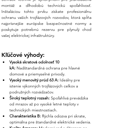
montáž a dlhodobú technickú spoľahlivosť. 
Inštaláciou tohto prvku získate profesionálnu 
ochranu vašich trojfázových rozvodov, ktorá spĺňa 
najprísnejšie európske bezpečnostné normy a 
poskytuje potrebnú rezervu pre plynulý chod 
vašej elektrickej infraštruktúry.
Kľúčové výhody:
Vysoká skratová odolnosť 10 
kA:
 Nadštandardná ochrana pre hlavné 
domové a priemyselné prívody.
Vysoký menovitý prúd 63 A:
 Ideálny pre 
istenie výkonných trojfázových celkov a 
podružných rozvádzačov.
Široký teplotný rozsah:
 Spoľahlivá prevádzka 
od mrazov až po vysoké letné teploty v 
technických miestnostiach.
Charakteristika B:
 Rýchla odozva pri skrate, 
optimálna pre štandardné elektrické vedenia.