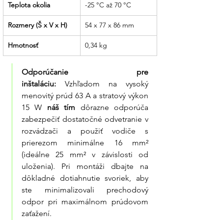
Teplota okolia
-25 °C až 70 °C
Rozmery (Š x V x H)
54 x 77 x 86 mm
Hmotnosť
0,34 kg
Odporúčanie pre 
inštaláciu:
 Vzhľadom na vysoký 
menovitý prúd 63 A a stratový výkon 
15 W 
náš tím
 dôrazne odporúča 
zabezpečiť dostatočné odvetranie v 
rozvádzači a použiť vodiče s 
prierezom minimálne 16 mm² 
(ideálne 25 mm² v závislosti od 
uloženia). Pri montáži dbajte na 
dôkladné dotiahnutie svoriek, aby 
ste minimalizovali prechodový 
odpor pri maximálnom prúdovom 
zaťažení.