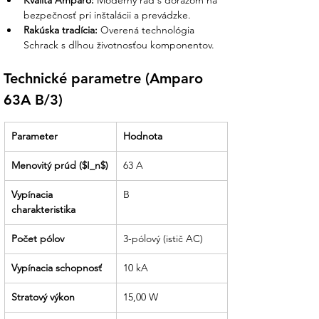
Kvalita Amparo:
 Moderný rad s dôrazom na 
bezpečnosť pri inštalácii a prevádzke.
Rakúska tradícia:
 Overená technológia 
Schrack s dlhou životnosťou komponentov.
Technické parametre (Amparo 
63A B/3)
Parameter
Hodnota
Menovitý prúd ($I_n$)
63 A
Vypínacia 
B
charakteristika
Počet pólov
3-pólový (istič AC)
Vypínacia schopnosť
10 kA
Stratový výkon
15,00 W