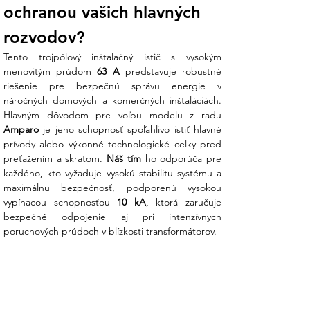
ochranou vašich hlavných 
rozvodov?
Tento trojpólový inštalačný istič s vysokým 
menovitým prúdom 
63 A
 predstavuje robustné 
riešenie pre bezpečnú správu energie v 
náročných domových a komerčných inštaláciách. 
Amparo
 je jeho schopnosť spoľahlivo istiť hlavné 
prívody alebo výkonné technologické celky pred 
preťažením a skratom. 
Náš tím
 ho odporúča pre 
každého, kto vyžaduje vysokú stabilitu systému a 
maximálnu bezpečnosť, podporenú vysokou 
vypínacou schopnosťou 
10 kA
, ktorá zaručuje 
bezpečné odpojenie aj pri intenzívnych 
poruchových prúdoch v blízkosti transformátorov.