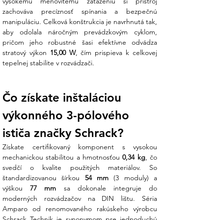
vysokému menovitému zaťaženiu si prístroj 
zachováva precíznosť spínania a bezpečnú 
manipuláciu. Celková konštrukcia je navrhnutá tak, 
aby odolala náročným prevádzkovým cyklom, 
pričom jeho robustné šasi efektívne odvádza 
stratový výkon 
15,00 W
, čím prispieva k celkovej 
tepelnej stabilite v rozvádzači.
Čo získate inštaláciou 
výkonného 3-pólového 
ističa značky Schrack?
Získate certifikovaný komponent s vysokou 
mechanickou stabilitou a hmotnosťou 
0,34 kg
, čo 
svedčí o kvalite použitých materiálov. So 
štandardizovanou šírkou 
54 mm
 (3 moduly) a 
výškou 
77 mm
 sa dokonale integruje do 
moderných rozvádzačov na DIN lištu. Séria 
Amparo od renomovaného rakúskeho výrobcu 
Schrack Technik je synonymom pre jednoduchú 