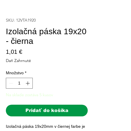
SKU: 12VTA1920
Izolačná páska 19x20
- čierna
Price
1,01 €
Daň Zahrnuté
Množstvo
*
Na sklade zostáva 5 kusov
Pridať do košíka
Izolačná páska 19x20mm v čiernej farbe je 