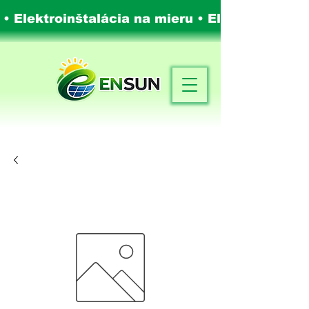
 • Elektroinštalácia na mieru •
Elektroinštalá