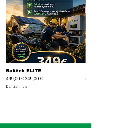
Balíček ELITE
Balíček PRO
Normálna cena
Zľavnená cena
Normálna cena
499,00 €
349,00 €
339,00 €
Daň Zahrnuté
Daň Zahrnuté