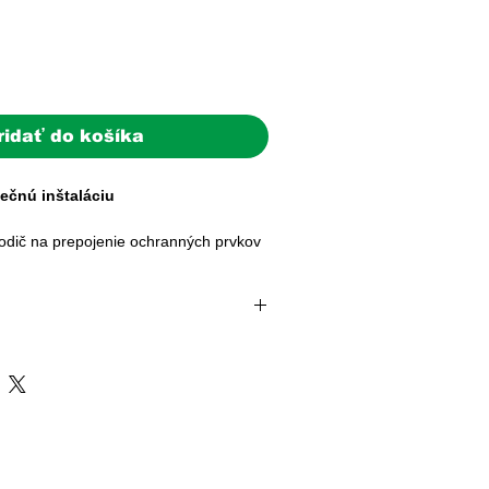
ridať do košíka
pečnú inštaláciu
vodič na prepojenie ochranných prvkov
na uzemnenie kovových častí vašej
mm² v žlto-zelenom prevedení je
doba: 2–5 pracovných dní
 všetkých, ktorí vyžadujú jednoduchú
e expedovaná do 24 hodín od prijatia
upkov v bezpečnosti.
témy (batérie, FV panely, striedače)
ovnými dňami.
mu v Ensun získavate certifikovaný
ri objednávke nad 200 € | Doručenie
bezpečí stabilné ochranné
Slovensku
domácej alebo priemyselnej siete.
sk
| +421 902 897 373