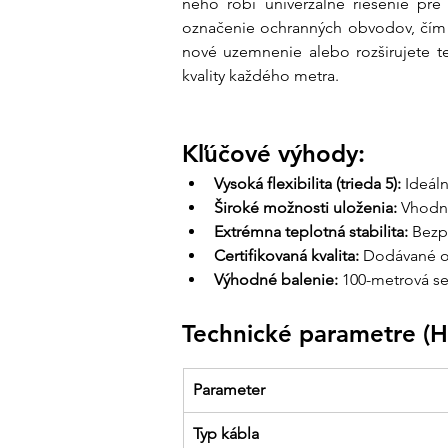
neho robí univerzálne riešenie pre
označenie ochranných obvodov, čím el
nové uzemnenie alebo rozširujete te
kvality každého metra.
Kľúčové výhody:
Vysoká flexibilita (trieda 5):
 Ideál
Široké možnosti uloženia:
 Vhodn
Extrémna teplotná stabilita:
 Bezp
Certifikovaná kvalita:
 Dodávané od
Výhodné balenie:
 100-metrová s
Technické parametre (
Parameter
Typ kábla