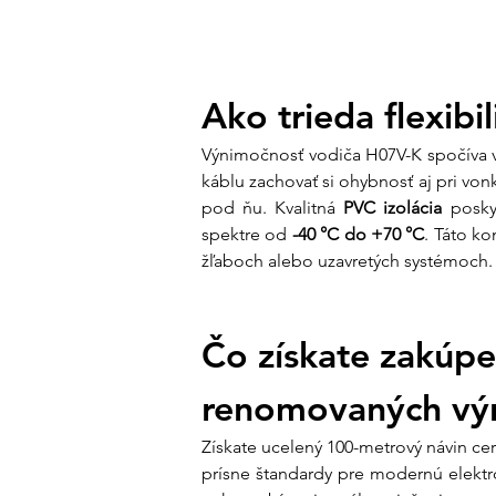
Ako trieda flexibi
Výnimočnosť vodiča H07V-K spočíva v 
káblu zachovať si ohybnosť aj pri vo
pod ňu. Kvalitná 
PVC izolácia
 posky
spektre od 
-40 °C do +70 °C
. Táto ko
žľaboch alebo uzavretých systémoch.
Čo získate zakúp
renomovaných vý
Získate ucelený 100-metrový návin ce
prísne štandardy pre modernú elektroi