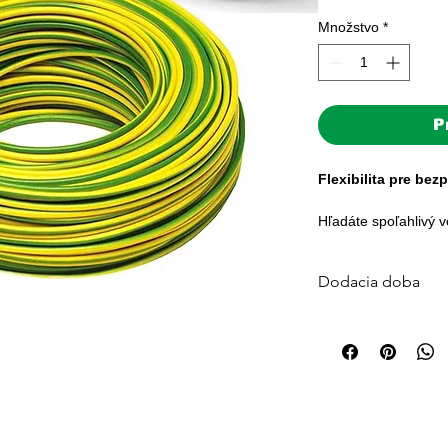
Množstvo
*
P
Flexibilita pre bez
Hľadáte spoľahlivý 
v rozvádzači alebo 
inštalácie?
Dodacia doba
Ohybný vodič LGY 6 
Štandardná dodacia 
ideálnou voľbou pre
Väčšina objednávok j
manipuláciu bez úst
platby. Pre veľké sys
počítajte s 3–7 prac
S podporou nášho tí
🚚 Doprava zdarma p
komponent, ktorý za
kuriérom po celom 
pospojovanie vašej 
Otázky?
info@ensun.