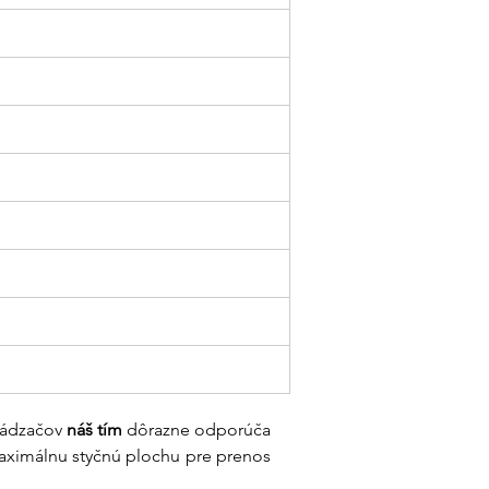
vádzačov 
náš tím
 dôrazne odporúča 
maximálnu styčnú plochu pre prenos 