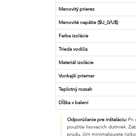
Menovitý prierez
Menovité napätie ($U_0/U$)
Farba izolácie
Trieda vodiča
Materiál izolácie
Vonkajší priemer
Teplotný rozsah
Dĺžka v balení
Odporúčanie pre inštaláciu:
 Pri
použitie lisovacích dutiniek. Z
prúdu, čím minimalizujete riziko