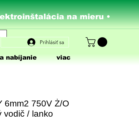
lektroinštalácia na mieru •
Prihlásiť sa
a nabíjanie
viac
Y 6mm2 750V Ż/O
ý vodič / lanko