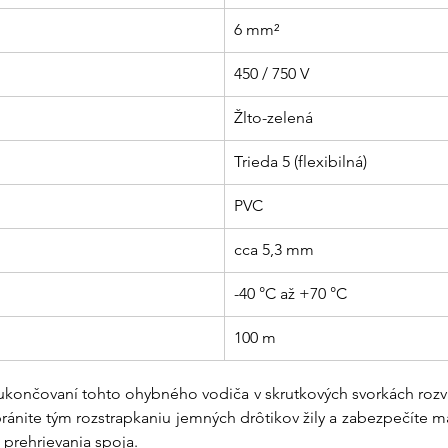
6 mm²
450 / 750 V
Žlto-zelená
Trieda 5 (flexibilná)
PVC
cca 5,3 mm
-40 °C až +70 °C
100 m
 ukončovaní tohto ohybného vodiča v skrutkových svorkách roz
abránite tým rozstrapkaniu jemných drôtikov žily a zabezpečíte 
 prehrievania spoja.