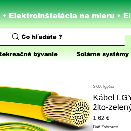
 • Elektroinštalácia na mieru •
E
Čo hľadáte ?
Rekreačné bývanie
Solárne systémy 
SKU: lgy6zz
Kábel LG
žlto-zelen
Price
1,62 €
Daň Zahrnuté