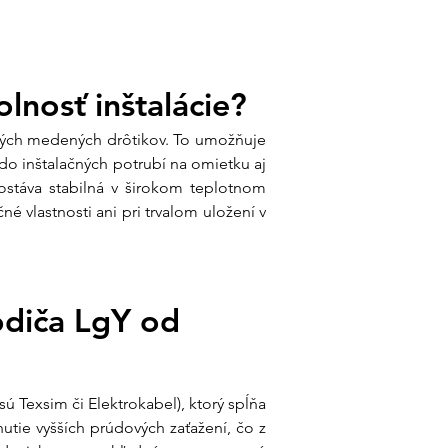
andardné izolačné PVC
o-zelená (ochranný vodič)
-EN 60228:2007
olnosť inštalácie?
om v Ensun?
ieme, že sa hneváte na nekvalitné
ných medených drôtikov. To umožňuje 
 s tenkou vrstvou medi. My v Ensun
do inštalačných potrubí na omietku aj 
ostáva stabilná v širokom teplotnom 
é vlastnosti ani pri trvalom uložení v 
 nášho tímu:
Ak potrebujete k tomuto
rávne krimpovacie dutinky alebo očká,
aví kompletný set, aby bol každý spoj
diča LgY od 
:
Neplaťte za celé balenia, ak ich
eriame vám presne toľko, koľko
áš projekt.
Texsim či Elektrokabel), ktorý spĺňa 
ôvod:
Ponúkame vodiče od
tie vyšších prúdových zaťažení, čo z 
bcov, ktoré spĺňajú deklarované