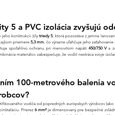
Materiál izolácie
Št
Farba izolácie
Žlt
Norma
PN
lity 5 a PVC izolácia zvyšujú od
Čo získate nákup
Z vášho prieskumu v
jeho konštrukcii žily 
triedy 5
, ktorá pozostáva z jemne lanova
"hliníkové" náhrady
nkajšom priemere 
5,3 mm
, čo výrazne uľahčuje jeho zaťahovanie 
garantujeme kvalitu:
tuje spoľahlivú ochranu pri menovitom napätí 
450/750 V
 a z
mbinácia materiálov zabezpečuje, že vodič nestráca svoje izolačn
Osobná podpora
vodiču vybrať sp
náš tím vám pripr
profesionálny.
ením 100-metrového balenia vo
Metráž na mieru
nevyužijete. Odm
robcov?
potrebujete pre v
rtifikovaného vodiča od popredných európskych výrobcov (ako sú 
Garantovaný p
nštaláciu. Prierez 
6 mm²
 je dimenzovaný pre bezpečné zvládnu
preverených výro