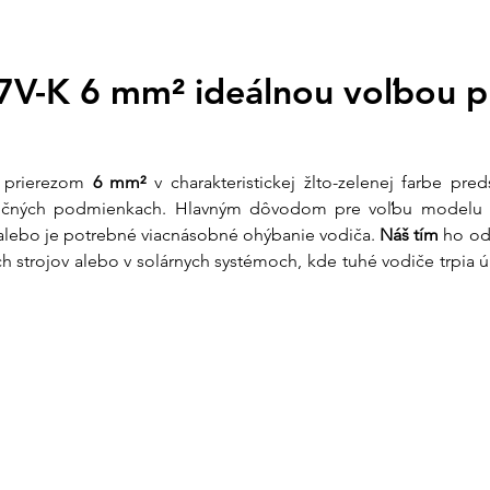
Prečo zvoliť vodič
Vynikajúca ohyb
7V-K 6 mm² ideálnou voľbou pr
jemných medených
poddajným. To vá
stiesnených pries
drôt mohol spôsob
s prierezom 
6 mm²
 v charakteristickej žlto-zelenej farbe pr
ročných podmienkach. Hlavným dôvodom pre voľbu modelu 
Štandard bezpe
alebo je potrebné viacnásobné ohýbanie vodiča. 
Náš tím
 ho od
identifikuje ochr
Zvyšuje to prehľa
 strojov alebo v solárnych systémoch, kde tuhé vodiče trpia ún
riziko chyby pri 
revíziách.
Vysokokvalitná
zaručuje špičkovú
vibráciám. To vá
vplyvom mechani
materiálu.
Odolná PVC izol