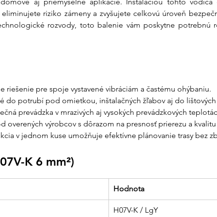
 domové aj priemyselné aplikácie. Inštaláciou tohto vodič
parametre. S nami
iminujete riziko zámeny a zvyšujete celkovú úroveň bezpečnos
Partner, ktorý dr
chnologické rozvody, toto balenie vám poskytne potrebnú re
poradenstva pri 
priamo na vašu s
ne riešenie pre spoje vystavené vibráciám a častému ohýbaniu.
é do potrubí pod omietkou, inštalačných žľabov aj do lištových
ečná prevádzka v mrazivých aj vysokých prevádzkových teplotác
 overených výrobcov s dôrazom na presnosť prierezu a kvalitu 
ekcia v jednom kuse umožňuje efektívne plánovanie trasy bez z
H07V-K 6 mm²)
Hodnota
H07V-K / LgY