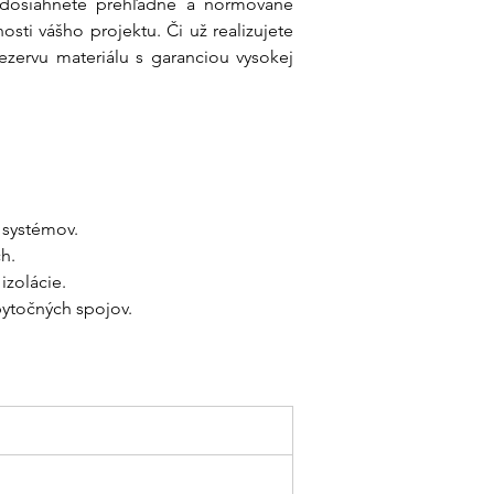
a dosiahnete prehľadné a normované 
 neriskujete problémy pri revízii.
ti vášho projektu. Či už realizujete 
ží slovo:
Sme tu pre vás od
zervu materiálu s garanciou vysokej 
výbere až po doručenie materiálu
tavbu.
 systémov.
h.
izolácie.
bytočných spojov.