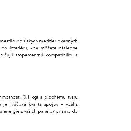
 zmestilo do úzkych medzier okenných 
u do interiéru, kde môžete následne 
ručujú stopercentnú kompatibilitu s 
hmotnosti (0,1 kg) a plochému tvaru 
h je kľúčová kvalita spojov – vďaka 
 energie z vašich panelov priamo do 