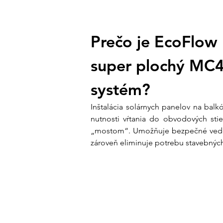
Prečo je EcoFlow 
super plochý MC4 
systém?
Inštalácia solárnych panelov na balkó
nutnosti vŕtania do obvodových sti
„mostom“. Umožňuje bezpečné vedeni
zároveň eliminuje potrebu stavebných