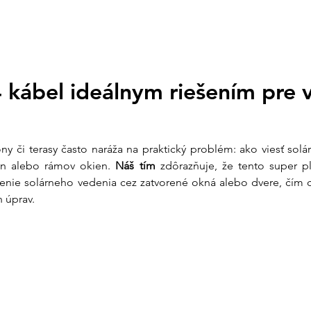
kábel ideálnym riešením pre v
ny či terasy často naráža na praktický problém: ako viesť solár
en alebo rámov okien. 
Náš tím
 zdôrazňuje, že tento super p
e solárneho vedenia cez zatvorené okná alebo dvere, čím c
 úprav.