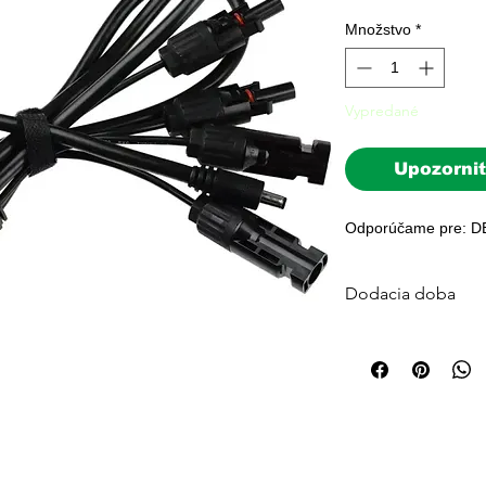
Množstvo
*
Vypredané
Upozorniť
Odporúčame pre: 
Dodacia doba
Štandardná dodacia 
Väčšina objednávok j
platby. Pre veľké sys
počítajte s 3–7 prac
🚚 Doprava zdarma p
kuriérom po celom 
Otázky?
info@ensun.