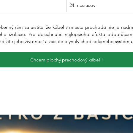
24 mesiacov
z okenný rám sa uistite, že kábel v mieste prechodu nie je nad
ho izoláciu. Pre dosiahnutie najlepšieho efektu odporúčam
ĺžite jeho životnosť a zaistíte plynulý chod solárneho systému
Chcem plochý prechodový kábel !