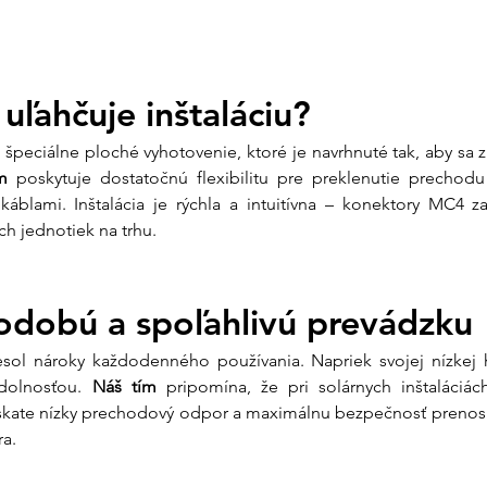
uľahčuje inštaláciu?
špeciálne ploché vyhotovenie, ktoré je navrhnuté tak, aby sa
m
 poskytuje dostatočnú flexibilitu pre preklenutie prechod
áblami. Inštalácia je rýchla a intuitívna – konektory MC4 za
ch jednotiek na trhu.
odobú a spoľahlivú prevádzku
esol nároky každodenného používania. Napriek svojej nízkej 
dolnosťou. 
Náš tím
 pripomína, že pri solárnych inštaláciác
kate nízky prechodový odpor a maximálnu bezpečnosť prenosu
ra.