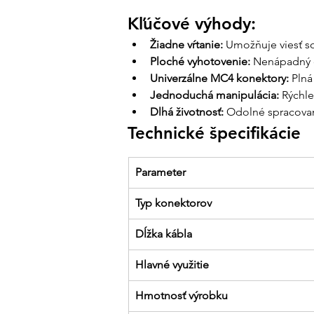
Kľúčové výhody:
Žiadne vŕtanie:
 Umožňuje viesť s
Ploché vyhotovenie:
 Nenápadný d
Univerzálne MC4 konektory:
 Pln
Jednoduchá manipulácia:
 Rýchl
Dlhá životnosť:
 Odolné spracovan
Technické špecifikácie
Parameter
Typ konektorov
Dĺžka kábla
Hlavné využitie
Hmotnosť výrobku