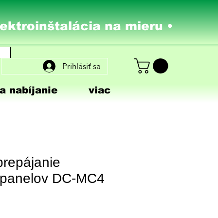
lektroinštalácia na mieru •
Prihlásiť sa
a nabíjanie
viac
prepájanie
 panelov DC-MC4