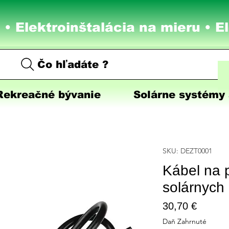
 • Elektroinštalácia na mieru •
E
Čo hľadáte ?
Rekreačné bývanie
Solárne systémy 
SKU: DEZT0001
Kábel na 
solárnych
Price
30,70 €
Daň Zahrnuté