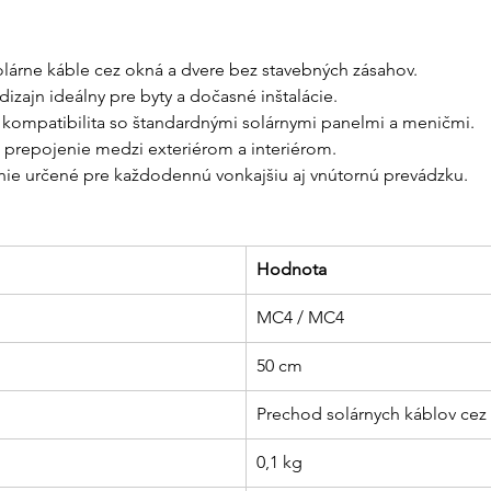
olárne káble cez okná a dvere bez stavebných zásahov.
izajn ideálny pre byty a dočasné inštalácie.
á kompatibilita so štandardnými solárnymi panelmi a meničmi.
e prepojenie medzi exteriérom a interiérom.
ie určené pre každodennú vonkajšiu aj vnútornú prevádzku.
Hodnota
MC4 / MC4
50 cm
Prechod solárnych káblov cez
0,1 kg