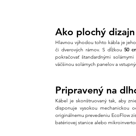
Ako plochý dizajn 
Hlavnou výhodou tohto kábla je jeho 
či dverových rámov. S dĺžkou 
50 c
pokračovať štandardnými solárnymi k
väčšinou solárnych panelov a vstupný
Pripravený na dlh
Kábel je skonštruovaný tak, aby zni
disponuje vysokou mechanickou o
originálnemu prevedeniu EcoFlow zís
batériovej stanice alebo mikroinverto