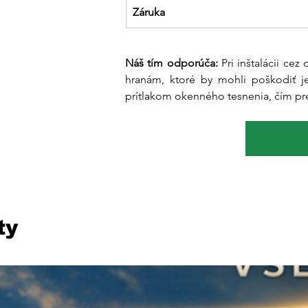
Záruka
Náš tím odporúča:
 Pri inštalácii ce
hranám, ktoré by mohli poškodiť je
prítlakom okenného tesnenia, čím pred
ty