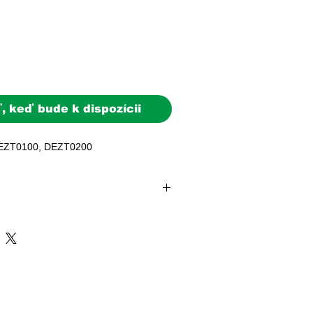
, keď bude k dispozícii
DEZT0100, DEZT0200
doba: 2–5 pracovných dní
e expedovaná do 24 hodín od prijatia
témy (batérie, FV panely, striedače)
ovnými dňami.
ri objednávke nad 200 € | Doručenie
Slovensku
sk
| +421 902 897 373