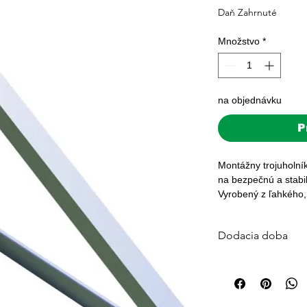
Daň Zahrnuté
Množstvo
*
na objednávku
P
Montážny trojuholník
na bezpečnú a stabil
Vyrobený z ľahkého, 
zaručuje vysokú odol
Tento set obsahuje 
Dodacia doba
a jednoduchú montáž.
výkonu fotovoltický
Štandardná dodacia 
náklonu.

Väčšina objednávok j
Montážny trojuholník 
platby. Pre veľké sys
Montážny trojuholník 
počítajte s 3–7 prac