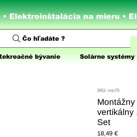
 • Elektroinštalácia na mieru •
E
Čo hľadáte ?
Rekreačné bývanie
Solárne systémy 
SKU: mtv15
Montážny t
vertikálny
Set
Price
18,49 €