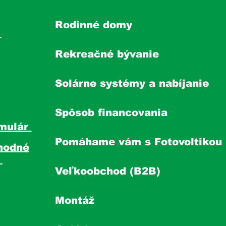
Rodinné domy
s
Rekreačné bývanie
Solárne systémy a nabíjanie
Spôsob financovania
mulár
Pomáhame vám s Fotovoltikou
hodné
y
Veľkoobchod (B2B)
Montáž