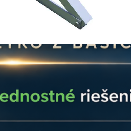
Šesťhranná skrutka 
🚚 Doprava zdarma p
Prírubová matica M10
kuriérom po celom 
Rozmery (cm): 123,8 
Otázky?
info@ensun.
Hmotnosť súpravy (tr
kg