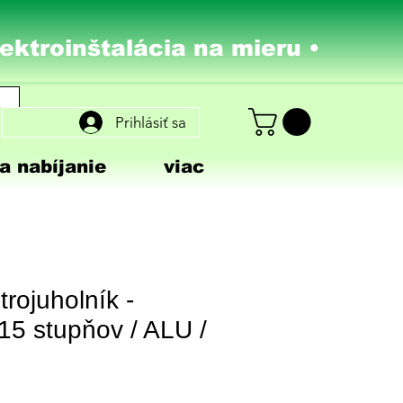
lektroinštalácia na mieru •
Prihlásiť sa
a nabíjanie
viac
rojuholník -
 15 stupňov / ALU /