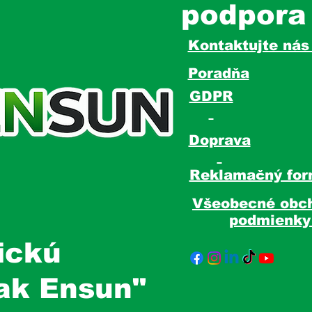
podpora
Kontaktujte ná
Poradňa
GDPR
Doprava
Reklamačný for
Všeobecné obc
podmienk
ickú
tak Ensun"