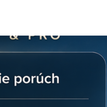
M10x20 - 3 ks.

ri objednávke nad 200 € | Doručenie
 - 3 ks.

Slovensku
x 37,8 x 139,6.

sk
| +421 902 897 373
ojuholník + 3 skrutky + 3 matice): 1,95 