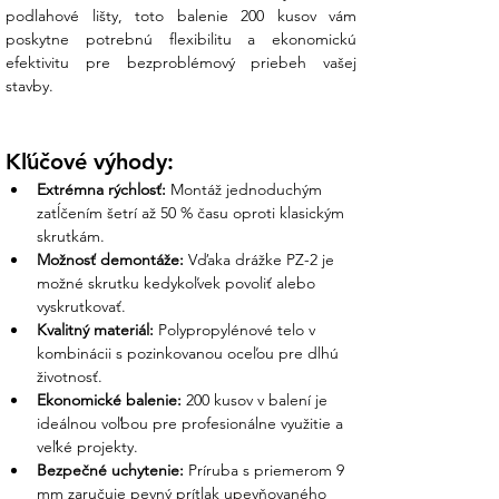
plánujete kotvenie do dutých materiálov
podlahové lišty, toto balenie 200 kusov vám 
alebo zateplenia, náš tím vám odporučí
poskytne potrebnú flexibilitu a ekonomickú 
špeciálne typy kotiev, ktoré sú pre daný
efektivitu pre bezproblémový priebeh vašej 
povrch certifikované.
stavby.
Garantovaná funkčnosť:
Ponúkame
hmoždinky s optimalizovanou rozpernou
Kľúčové výhody:
zónou, ktoré sa v podklade pevne
Extrémna rýchlosť:
 Montáž jednoduchým 
"zahryznú" a nepretáčajú sa.
zatĺčením šetrí až 50 % času oproti klasickým 
skrutkám.
Jasná dokumentácia:
Technické
Možnosť demontáže:
 Vďaka drážke PZ-2 je 
rozmery a odporúčané priemery vrtákov
možné skrutku kedykoľvek povoliť alebo 
sú u nás samozrejmosťou. S nami
vyskrutkovať.
získate odborný prehľad o každom
Kvalitný materiál:
 Polypropylénové telo v 
detaile vášho upevňovacieho systému.
kombinácii s pozinkovanou oceľou pre dlhú 
životnosť.
Partner, ktorý drží slovo:
Sme tu pre
Ekonomické balenie:
 200 kusov v balení je 
vás od poradenstva pri výbere
ideálnou voľbou pre profesionálne využitie a 
správneho rozmeru až po rýchle
veľké projekty.
doručenie celého balenia priamo na
Bezpečné uchytenie:
 Príruba s priemerom 9 
vašu stavbu.
mm zaručuje pevný prítlak upevňovaného 