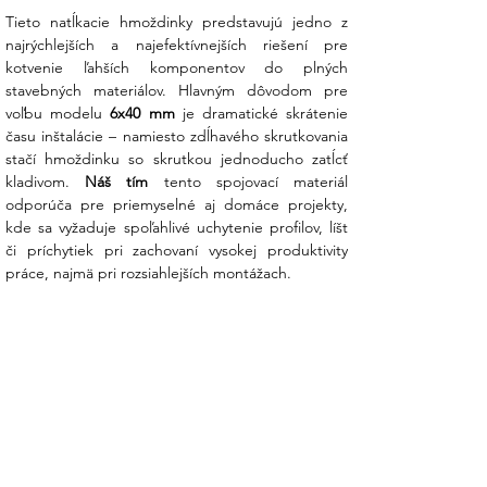
Tieto natĺkacie hmoždinky predstavujú jedno z 
Prečo zvoliť tieto natĺkacie hmoždinky?
najrýchlejších a najefektívnejších riešení pre 
kotvenie ľahších komponentov do plných 
Blesková montáž:
Na rozdiel od
stavebných materiálov. Hlavným dôvodom pre 
klasických hmoždiniek stačí túto
voľbu modelu 
6x40 mm
 je dramatické skrátenie 
hmoždinku spolu so skrutkou
času inštalácie – namiesto zdĺhavého skrutkovania 
jednoducho zatĺcť kladivom priamo cez
stačí hmoždinku so skrutkou jednoducho zatĺcť 
upevňovaný diel. To je neoceniteľné pri
kladivom. 
Náš tím
 tento spojovací materiál 
rozsiahlych inštaláciách, kde záleží na
odporúča pre priemyselné aj domáce projekty, 
každej minúte.
kde sa vyžaduje spoľahlivé uchytenie profilov, líšt 
či príchytiek pri zachovaní vysokej produktivity 
Vysoká kvalita materiálov:
Telo
práce, najmä pri rozsiahlejších montážach.
hmoždinky je vyrobené z húževnatého
polypropylénu, ktorý si zachováva
pružnosť a stabilitu. Pozinkovaná
oceľová skrutka s kužeľovou hlavou
zaručuje odolnosť voči korózii a estetické
zapustenie do materiálu.
Rozoberateľný spoj (PZ-2):
Potrebujete komponent neskôr
demontovať alebo upraviť? Vďaka