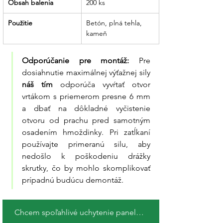
Obsah balenia
200 ks
Použitie
Betón, plná tehla, 
kameň
Odporúčanie pre montáž:
 Pre 
dosiahnutie maximálnej výťažnej sily 
náš tím
 odporúča vyvŕtať otvor 
vrtákom s priemerom presne 6 mm 
a dbať na dôkladné vyčistenie 
otvoru od prachu pred samotným 
osadením hmoždinky. Pri zatĺkaní 
používajte primeranú silu, aby 
nedošlo k poškodeniu drážky 
skrutky, čo by mohlo skomplikovať 
prípadnú budúcu demontáž.
Chcem spoľahlivé uchytenie panelov !