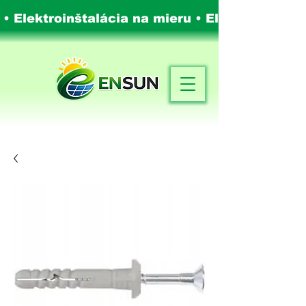
 • Elektroinštalácia na mieru •
Elektroinštalá