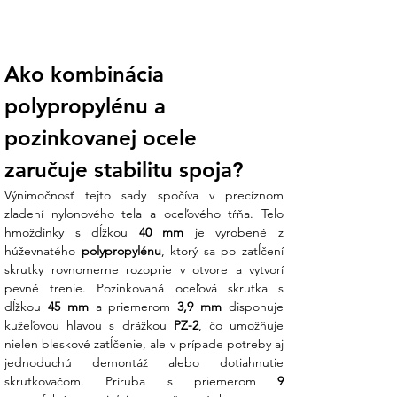
krížovej drážke PZ-2 na hlave skrutky ju
môžete kedykoľvek jednoducho
vyskrutkovať ako bežnú skrutku.
Ako kombinácia 
Ekonomické balenie 200 ks:
Veľké
polypropylénu a 
balenie je navrhnuté pre rozsiahlejšie
priemyselné a konštrukčné projekty.
pozinkovanej ocele 
Máte tak vždy po ruke dostatok
zaručuje stabilitu spoja?
materiálu pre plynulý priebeh prác bez
nutnosti odbiehať do obchodu.
Výnimočnosť tejto sady spočíva v precíznom 
zladení nylonového tela a oceľového tŕňa. Telo 
Koniec technickej neistote:
Váhate, či
hmoždinky s dĺžkou 
40 mm
 je vyrobené z 
je dĺžka 40 mm dostatočná pre váš typ
húževnatého 
polypropylénu
, ktorý sa po zatĺčení 
podkladu (betón, plná tehla)? Náš tím v
skrutky rovnomerne rozoprie v otvore a vytvorí 
Ensun vám pomôže s výberom správnej
pevné trenie. Pozinkovaná oceľová skrutka s 
dĺžky kotvenia vzhľadom na hrúbku
dĺžkou 
45 mm
 a priemerom 
3,9 mm
 disponuje 
upevňovaného materiálu, aby bol spoj
kužeľovou hlavou s drážkou 
PZ-2
, čo umožňuje 
stopercentne bezpečný.
nielen bleskové zatĺčenie, ale v prípade potreby aj 
jednoduchú demontáž alebo dotiahnutie 
Technické parametre:
skrutkovačom. Príruba s priemerom 
9 