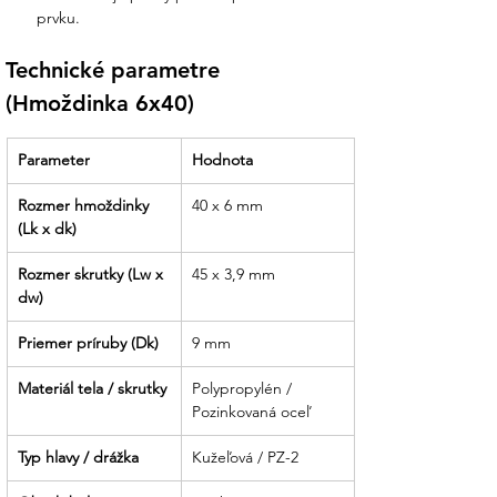
prvku.
Technické parametre 
(Hmoždinka 6x40)
Parameter
Hodnota
Rozmer hmoždinky 
40 x 6 mm
(Lk x dk)
Rozmer skrutky (Lw x 
45 x 3,9 mm
dw)
Priemer príruby (Dk)
9 mm
Materiál tela / skrutky
Polypropylén / 
Pozinkovaná oceľ
Typ hlavy / drážka
Kužeľová / PZ-2