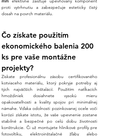
mm
 efektívne zaisťuje upevňovaný komponent 
V Ensun dbáme na to, aby spojovací
proti vytrhnutiu a zabezpečuje esteticky čistý 
materiál spĺňal presné rozmerové
dosah na povrch materiálu.
štandardy:
Parameter
Hodnota
Čo získate použitím 
Rozmer hmoždinky
6 x 40 mm
Materiál tela
Polypropylén
ekonomického balenia 200 
Materiál skrutky
Pozinkovaná oceľ
ks pre vaše montážne 
Typ hlavy
Kužeľová (countersunk)
Typ drážky
PZ-2
projekty?
Priemer príruby
9 mm
Balenie
200 ks
Získate profesionálnu zásobu certifikovaného 
kotviaceho materiálu, ktorý pokryje potreby aj 
Čo získate nákupom v Ensun?
tých najväčších inštalácií. Použitím natĺkacích 
hmoždiniek dosiahnete vysokú mieru 
Z vášho prieskumu vieme, že sa zákazníci
opakovateľnosti a kvality spojov pri minimálnej 
hnevajú na hmoždinky, ktoré sa pri zatĺkaní
námahe. Vďaka odolnosti pozinkovanej ocele voči 
ohýbajú alebo nedržia v otvore. My v Ensun
korózii získate istotu, že vaše upevnenie zostane 
ponúkame kvalitu:
stabilné a bezpečné po celú dobu životnosti 
konštrukcie. Či už montujete hliníkové profily pre 
Osobná podpora nášho tímu
: Ak
fotovoltiku, elektroinštalačné žľaby alebo 