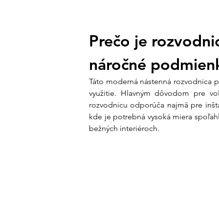
Prečo je rozvodn
náročné podmien
Táto moderná nástenná rozvodnica pr
využitie. Hlavným dôvodom pre v
rozvodnicu odporúča najmä pre inštal
kde je potrebná vysoká miera spoľahl
bežných interiéroch.