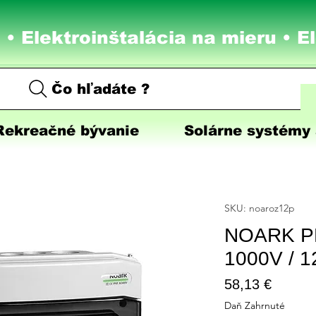
 • Elektroinštalácia na mieru •
E
Čo hľadáte ?
Rekreačné bývanie
Solárne systémy 
SKU: noaroz12p
NOARK PH
1000V / 1
Price
58,13 €
Daň Zahrnuté