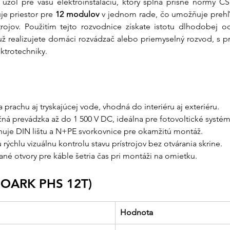
ý uzol pre vašu elektroinštaláciu, ktorý spĺňa prísne normy Č
 priestor pre 
12 modulov
 v jednom rade, čo umožňuje prehľa
Garancia mechan
trojov. Použitím tejto rozvodnice získate istotu dlhodobej
rozvádzače z kval
 realizujete domáci rozvádzač alebo priemyselný rozvod, s p
pevnosť aj pri te
praskanie plastu 
ektrotechniky.
Jasná dokumen
sú u nás samozre
prehľad o každom 
 prachu aj tryskajúcej vode, vhodná do interiéru aj exteriéru.
Partner, ktorý d
ná prevádzka až do 1 500 V DC, ideálna pre fotovoltické systém
poradenstva pri v
huje DIN lištu a N+PE svorkovnice pre okamžitú montáž.
bezpečné doruče
rýchlu vizuálnu kontrolu stavu prístrojov bez otvárania skrine.
ané otvory pre káble šetria čas pri montáži na omietku.
(NOARK PHS 12T)
Hodnota