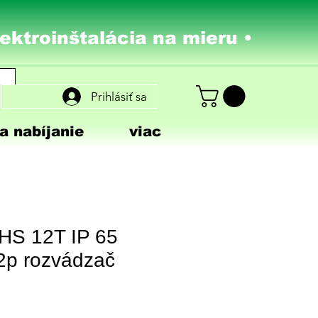
lektroinštalácia na mieru •
Prihlásiť sa
a nabíjanie
viac
S 12T IP 65
2p rozvádzač