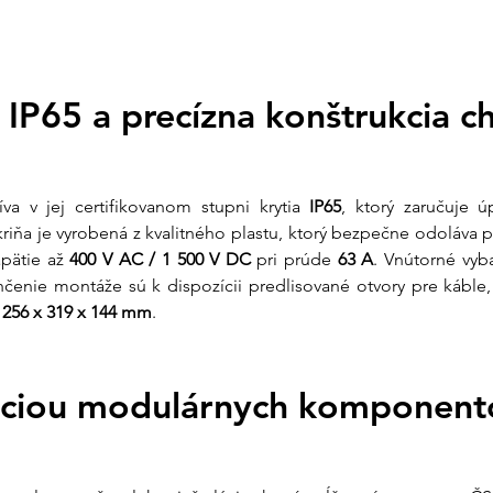
Parameter
Hod
Model
PHS 
Kapacita
12 m
Stupeň krytia
IP65
 IP65 a precízna konštrukcia ch
Menovité
400 
napätie
Materiál
Húže
Dvere
Prieh
a v jej certifikovanom stupni krytia 
IP65
, ktorý zaručuje ú
Rozsah
Kryt,
dodávky
mater
Skriňa je vyrobená z kvalitného plastu, ktorý bezpečne odoláva
pätie až 
400 V AC / 1 500 V DC
 pri prúde 
63 A
. Vnútorné vyb
Čo získate nákup
ahčenie montáže sú k dispozícii predlisované otvory pre káble, 
 
256 x 319 x 144 mm
.
Z vášho prieskumu v
nekvalitné skrine, k
alebo časom zožltnú
ráciou modulárnych komponen
Osobná podpor
rozvodnicu dodať
poistkami, náš tí
podľa vašej sché