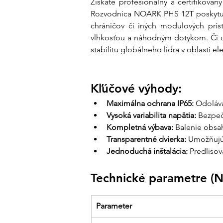
Získate profesionálny a certifikovan
Rozvodnica NOARK PHS 12T poskytuje
chráničov či iných modulových prís
vlhkosťou a náhodným dotykom. Či už
stabilitu globálneho lídra v oblasti el
Kľúčové výhody:
Maximálna ochrana IP65:
 Odoláva
Vysoká variabilita napätia:
 Bezpeč
Kompletná výbava:
 Balenie obsa
Transparentné dvierka:
 Umožňujú 
Jednoduchá inštalácia:
 Predlisov
Technické parametre 
Parameter