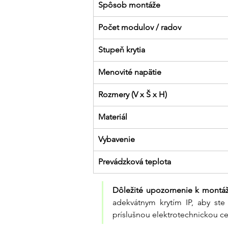
Spôsob montáže
Počet modulov / radov
Stupeň krytia
Menovité napätie
Rozmery (V x Š x H)
Materiál
Vybavenie
Prevádzková teplota
Dôležité upozornenie k montáž
adekvátnym krytím IP, aby ste 
príslušnou elektrotechnickou ce