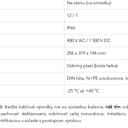
Na stenu (na omietku)
12 / 1
IP65
400 V AC / 1 500 V DC
256 x 319 x 144 mm
Odolný plast (biela farba)
DIN lišta, N+PE svorkovnice, 
-25 °C až +60 °C
i:
 Keďže káblové vývodky nie sú súčasťou balenia, 
náš tím
 od
zachovali deklarovanú odolnosť celej rozvodnice. Inštaláciu
rtifikáciou v súlade s postupom výrobcu.