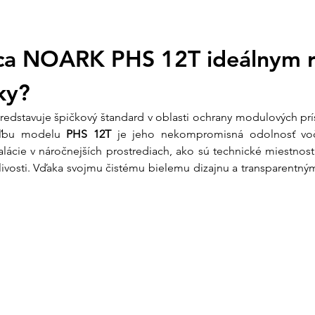
kuriérom po celom 
komponenty pred po
Otázky?
info@ensun.
S podporou nášho tí
ica NOARK PHS 12T ideálnym r
certifikovanú distrib
Prečo zvoliť rozvo
ky?
Vysoký stupeň 
edstavuje špičkový štandard v oblasti ochrany modulových prís
tak, aby bol prac
oľbu modelu 
PHS 12T
 je jeho nekompromisná odolnosť voč
Je to ideálna voľ
ácie v náročnejších prostrediach, ako sú technické miestnosti, 
solárnych panelov
ivosti. Vďaka svojmu čistému bielemu dizajnu a transparentným
skladoch alebo vo
Univerzálnosť p
prevádzkovým nap
perfektná pre DC 
Zároveň plne vy
400 V, čo z nej 
Priehľadné dver
zbytočné otváranie