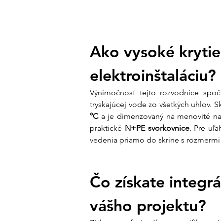
Ako vysoké krytie
elektroinštaláciu?
Výnimočnosť tejto rozvodnice spočív
tryskajúcej vode zo všetkých uhlov. 
°C
 a je dimenzovaný na menovité na
praktické 
N+PE svorkovnice
. Pre uľ
vedenia priamo do skrine s rozmermi
Čo získate integ
vášho projektu?