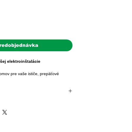
redobjednávka
ej elektroinštalácie
mov pre vaše ističe, prepäťové
 odpínače, ktorý odolá prachu aj
 PHS pre povrchovú montáž je
doba: 2–5 pracovných dní
né podmienky priemyslu, exteriéru a
e expedovaná do 24 hodín od prijatia
témy (batérie, FV panely, striedače)
ovnými dňami.
tia až 1000 V DC a vysokému krytiu
ri objednávke nad 200 € | Doručenie
rzálne riešenie, ktoré ochráni vaše