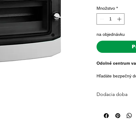
Množstvo
*
na objednávku
P
Odolné centrum vaš
Hľadáte bezpečný do
ochrany či poistkové
striekajúcej vode?
Dodacia doba
Plastová rozvodnica
Štandardná dodacia 
navrhnutá pre nároč
Väčšina objednávok j
najmä fotovoltiky.
platby. Pre veľké sys
počítajte s 3–7 prac
Vďaka podpore napä
🚚 Doprava zdarma p
IP65 získavate unive