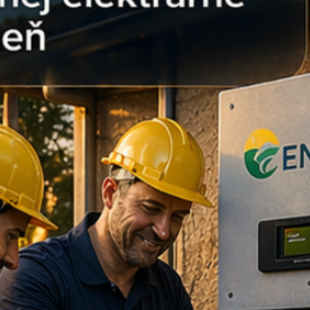
Hodnota
Dvojitá izolovaná dutinka (TE)
2 x 4 mm²
ti
9 mm
v)
16,5 mm
Meď (povrchovo upravená)
Polyamid (odolný UV a
teplotám)
100 ks
om v Ensun?
ieme, že sa zákazníci obávajú
 rozvádzačoch, ktoré môžu spôsobiť
tému.
ujeme bezpečnosť:
a nášho tímu:
Ak potrebujete poradiť
acích klieští, ktoré zvládnu lisovať