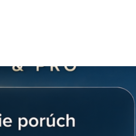
Slovensku
mu v Ensun získate riešenie, ktoré
sk
| +421 902 897 373
abeláž na profesionálne a bezpečné
tú dutinku 2x4 mm²?
"sľučkovanie" vodičov:
Táto dutinka
 prepájaní radových prístrojov v
otrebujete viesť prúd z jedného ističa
ňuje vložiť dva vodiče do jednej
 aby bol jeden z nich mechanicky
 pri bežných jednoduchých dutinkách
kou čistotou:
Telo dutinky je vyrobené
vanej medi, čo zaručuje vynikajúcu
idácii a minimálny prechodový odpor. To
abilitu vášho systému a prevenciu
aktov.
izolácia:
Izolačný krčok z polyamidu je