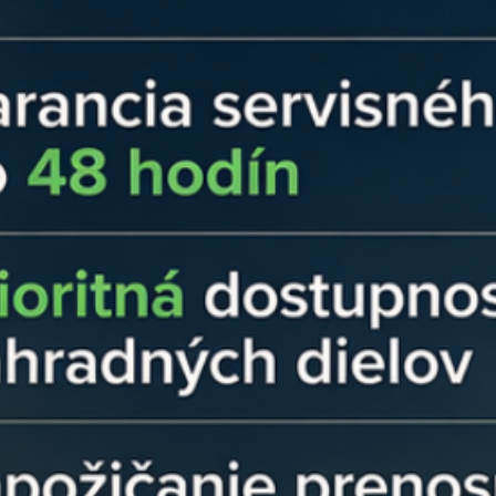
navrhnutý tak, ab
mm². Materiál je
teplotám v rozvá
skratom.
Ideálna dĺžka pr
mm je táto dutin
štandardných svor
100 ks vám posky
inštaláciu.
Koniec technick
káble s touto du
konkrétneho stý
preveriť technick
ideálne krimpova
Technické paramet
V Ensun staviame n
certifikovanú kvalitu 