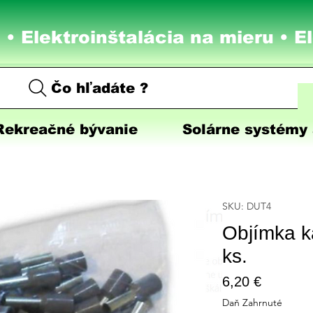
 • Elektroinštalácia na mieru •
E
Čo hľadáte ?
Rekreačné bývanie
Solárne systémy 
SKU: DUT4
Objímka k
ks.
Price
6,20 €
Daň Zahrnuté