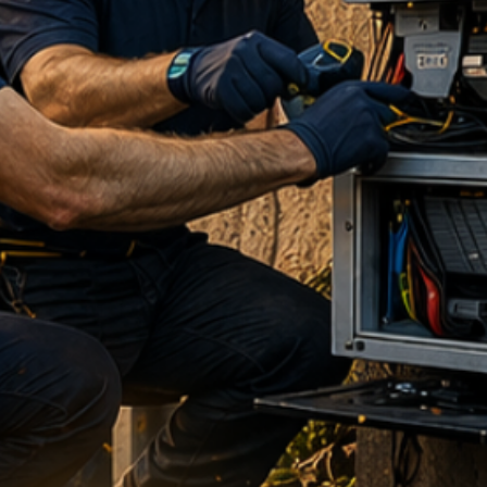
o štvorca alebo šesťhranu, náš tím vám
odnejšie náradie.
lita materiálu:
Naše dutinky
sovaní a zabezpečujú plynotesný spoj,
korózii ani po rokoch prevádzky.
ácia:
Technické listy a rozmery sú u
ou. S nami získate odborný prehľad o
šej elektroinštalácie.
rží slovo
: Sme tu pre vás od
výbere drobných súčiastok až po
ých energetických riešení.