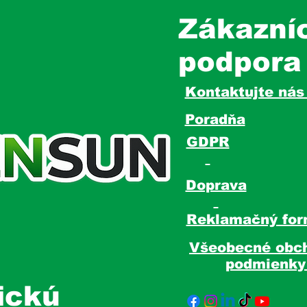
Zákazní
podpora
Kontaktujte ná
Poradňa
GDPR
Doprava
Reklamačný for
Všeobecné obc
podmienk
ickú