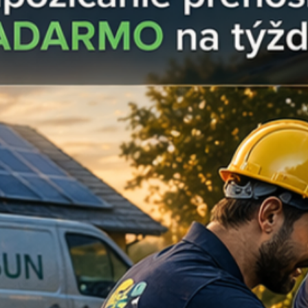
Parameter
Produkt
Menovitý prierez
Dĺžka kontaktnej čas
(hrotu)
Celková dĺžka (ruká
Materiál
Izolačný materiál
Balenie
Čo získate nákup
Z vášho prieskumu v
uvoľnených spojov v
poruchu celého sys
My v Ensun garant
Osobná podpor
s výberom krimpov