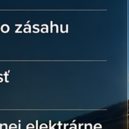
y bezpečne pojal dve izolácie káblov 4
 odolný voči bežným prevádzkovým
dzačoch a chráni spoj pred náhodným
e ističe:
S dĺžkou kontaktnej časti 9
ka kompatibilná s väčšinou
kovníc elektrických prístrojov. Balenie
tne dostatočnú zásobu pre celú
ej neistote:
Váhate, či sa vám dva
tinkou zmestia do svorky vášho
kača? Náš tím v Ensun vám pomôže
é listy vašich komponentov a odporučí
cie náradie pre bezchybný spoj.
re:
a komponentoch, ktoré zaručujú
vašej elektroinštalácie: