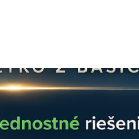
kuriérom po celom 
S podporou nášho tí
Otázky?
info@ensun.
premení chaotickú k
technické dielo.
Prečo zvoliť dvoji
Profesionálne 
je nevyhnutná pri
rozvádzači, kde p
do druhého. Umož
svorky bez toho,
vytláčaný, čo sa
stáva.
Materiál s vyso
z galvanicky cíno
odolnosť voči ox
je kľúčové pre st
prehrievania kont
Tepelne odolná 