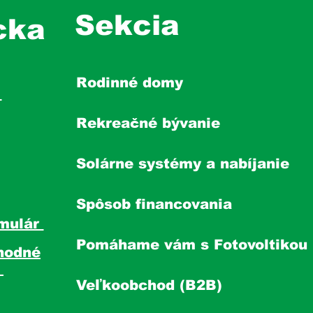
Sekcia
cka
Rodinné domy
s
Rekreačné bývanie
Solárne systémy a nabíjanie
Spôsob financovania
mulár
Pomáhame vám s Fotovoltikou
hodné
y
Veľkoobchod (B2B)