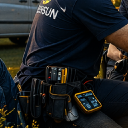
dvojité dutinky d
odporučí to najvh
Garantovaná kva
nepraskajú pri li
ktorý nepodlieha 
Jasná dokument
nás samozrejmosť
každom detaile va
Partner, ktorý d
poradenstva pri 
dodanie komplexn