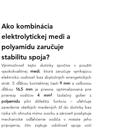
Izolačný krčok z polyamidu uľahčuje
zavádzanie všetkých žíl kábla do dutinky
a zároveň poskytuje potrebnú
dielektrickú ochranu v hustej
Ako kombinácia 
elektroinštalácii.
elektrolytickej medi a 
Ideálny rozmer pre ističe:
S dĺžkou
kontaktnej časti 9 mm je táto dutinka
polyamidu zaručuje 
plne kompatibilná so svorkovnicami
väčšiny prístrojov. Balenie 100 ks
stabilitu spoja?
predstavuje ideálnu zásobu pre domáce
Výnimočnosť tejto dutinky spočíva v použití 
rozvádzače aj komerčné inštalácie.
vysokokvalitnej 
medi
, ktorá zaručuje vynikajúcu 
elektrickú vodivosť bez zbytočných energetických 
Koniec technickej neistote:
Váhate, či
strát. S dĺžkou kontaktnej časti 
9 mm
 a celkovou 
sú vaše krimpovacie kliešte vhodné pre
dĺžkou 
16,5 mm
 je presne optimalizovaná pre 
tento prierez, aby spoj spĺňal normy?
prierezy vodičov 
4 mm²
Náš tím v Ensun vám pomôže s výberom
polyamidu
 plní dôležitú funkciu – uľahčuje 
správneho náradia a poradí s technikou
zavedenie všetkých medených žíl do dutinky bez 
lisovania, aby vaše spoje vydržali
rizika ich ohnutia mimo svorku a zároveň poskytuje 
desiatky rokov bez potreby doťahovania.
mechanické odľahčenie vodiča v mieste jeho 
pripojenia, čím zvyšuje odolnosť spoja voči 
Technické parametre: