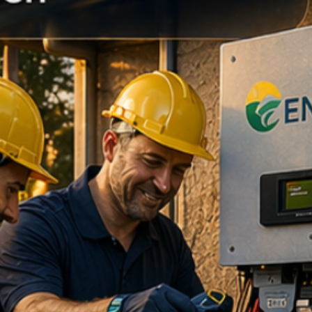
V, GOST
stabilita, odolnosť voči soli a vlhkosti
kryt (meniče, DC boxy, rozvádzače)
triebrená meď (pre minimálny odpor)
om v Ensun?
ieme, že nekvalitné konektory sú
m vzniku porúch a požiarov vo
nsun garantujeme bezpečnosť:
 nášho tímu:
Ak staviate vlastný
ebujete zladiť panelové konektory s
jovačmi, náš tím vám pripraví
 kompatibilných prvkov.
osť a servis:
Držíme skladové
ohli svoje projekty dokončiť bez
ia.
tácia:
Technické listy a odporúčania