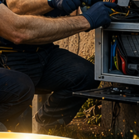
nás samozrejmosťou. S nami získate
o každom detaile vášho pripojenia.
ží slovo:
Sme tu pre vás od
 výbere drobných komponentov až po
ých energetických riešení.