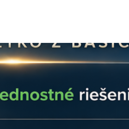
vašu elektráreň v ch
Kľúčové výhody pa
Maximálna odoln
je špeciálne upra
prostredia. Je pr
vnútrozemie, ale 
podmienkach so z
ovzduším.
Certifikovaná 
potvrdená medziná
nízky prechodový
To minimalizuje r
prúdoch.
Univerzálna komp
kompatibilný so 
solárnych kábloch
pre najpoužívane
a 6 mm².