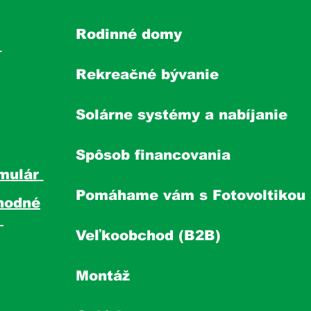
Rodinné domy
s
Rekreačné bývanie
Solárne systémy a nabíjanie
Spôsob financovania
mulár
Pomáhame vám s Fotovoltikou
hodné
y
Veľkoobchod (B2B)
Montáž