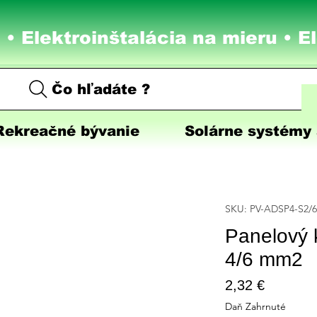
 • Elektroinštalácia na mieru •
E
Čo hľadáte ?
Rekreačné bývanie
Solárne systémy 
SKU: PV-ADSP4-S2/
Panelový 
4/6 mm2
Price
2,32 €
Daň Zahrnuté