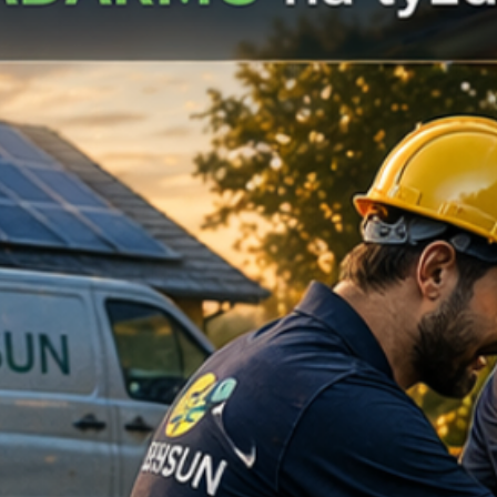
Certifikácia
TÜ
Odolnosť
UV 
Montáž
Na 
Materiál kontaktu
Pos
Čo získate nákup
Z vášho prieskumu v
najčastejším miesto
fotovoltike. My v E
Osobná podpora
string box a potr
poistkovými odpo
kompletný zoznam
Rýchla dostupn
zásoby, aby ste m
zbytočného čakan
Jasná dokumen