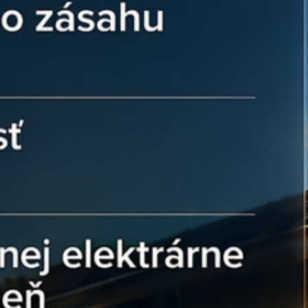
táž na kryt:
Vďaka závitovému telu a
o rýchlo a pevne osadíte do
oru v meniči alebo plastovom
ové tesnenie zabezpečuje vysoký
i vniknutiu vody.
 neistote: Váhate, aký uťahovací
bo aké krimpovacie kliešte použiť pre
ektora? Náš tím v Ensun vám poradí s
o náradia, aby ste dosiahli plynotesný
uvoľní ani pri tepelných zmenách.
ácie:
detailoch, ktoré zaručujú dlhú
stému:
dnota
 (+) – panelová verzia
mm² / 6 mm²