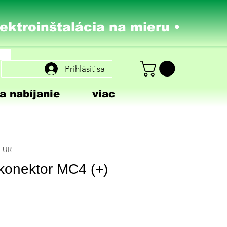
lektroinštalácia na mieru •
Prihlásiť sa
a nabíjanie
viac
6-UR
konektor MC4 (+)