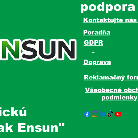
podpora
Kontaktujte ná
Poradňa
GDPR
Doprava
Reklamačný for
Všeobecné obc
podmienk
ickú
tak Ensun"