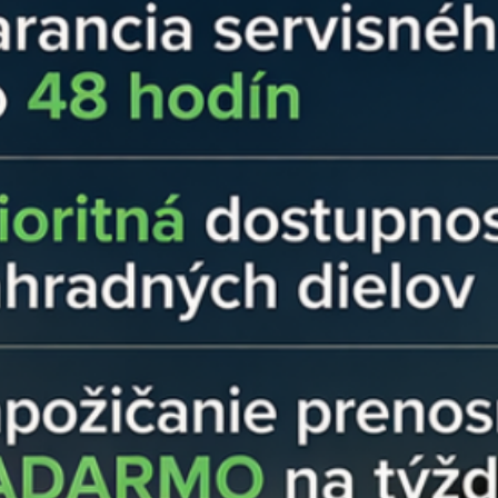
Jednoduchá mon
poistnej matici h
predvŕtaného otv
rozvádzači. Gum
stupeň krytia prot
Koniec technickej
moment zvoliť ale
vnútorný pin kon
výberom správneh
spoj, ktorý sa ne
Technické špecifik
V Ensun staviame na 
životnosť celého sy
Parameter
Ho
Typ konektora
MC4
Prierez vodiča
4 