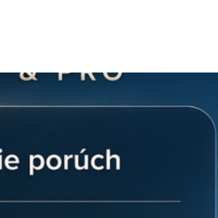
ode po celé desaťročia.
nelového konektora MC4 (+):
osť voči prostrediu:
Tento konektor
vený tak, aby odolával zasoleniu
eto ideálnou voľbou nielen pre
aj pre inštalácie v náročnejších
výšenou vlhkosťou či agresívnejším
bezpečnosť (TÜV & GOST)
: Kvalita je
rodnými certifikátmi, ktoré garantujú
 odpor a vysokú dielektrickú pevnosť.
iziko prehrievania spoja pri vysokých
atibilita:
Konektor je plne
štandardnými MC4 konektormi na
. Vnútorný terminál je optimalizovaný
jšie prierezy solárnych vodičov 4 mm²