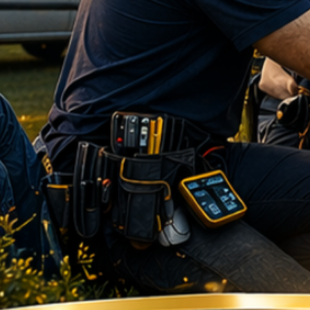
pre montáž sú u 
odborný prehľad 
Partner, ktorý dr
poradenstva pri
dodanie komplexn