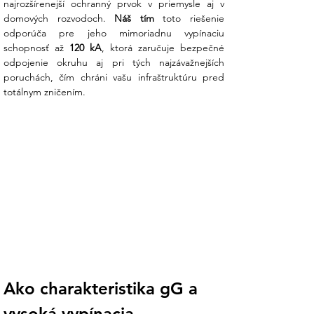
najrozšírenejší ochranný prvok v priemysle aj v 
priemyselných inštaláciách.
domových rozvodoch. 
Náš tím
 toto riešenie 
odporúča pre jeho mimoriadnu vypínaciu 
Extrémna vypínacia schopnosť (120
schopnosť až 
120 kA
, ktorá zaručuje bezpečné 
kA):
Poistka je schopná bezpečne
odpojenie okruhu aj pri tých najzávažnejších 
prerušiť aj veľmi vysoké skratové prúdy,
poruchách, čím chráni vašu infraštruktúru pred 
čo chráni citlivé nadväzujúce
totálnym zničením.
komponenty pred zničením.
Dvojitá napäťová využiteľnosť:
Navrhnutá pre striedavé napätie do 500
V AC, ale zároveň certifikovaná pre
jednosmerné obvody do 250 V DC, čo z
nej robí univerzálneho pomocníka pri
istení pomocných obvodov či riadiacich
systémov.
Ekologický prístup (Cd/Pb Free):
Celá
rada je vyrobená bez obsahu
nebezpečného kadmia a olova, čo
Ako charakteristika gG a 
uľahčuje recykláciu a spĺňa moderné
environmentálne požiadavky.
vysoká vypínacia 