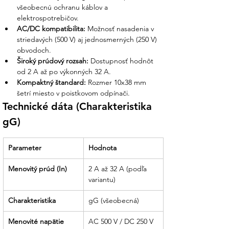
všeobecnú ochranu káblov a 
Garantovaná kvalita materiálu:
elektrospotrebičov.
Ponúkame len certifikované vložky, ktoré
AC/DC kompatibilita:
 Možnosť nasadenia v 
nekolidujú s požiadavkami revíznych
striedavých (500 V) aj jednosmerných (250 V) 
technikov a zaručujú deklarovanú
obvodoch.
rýchlosť vypnutia.
Široký prúdový rozsah:
 Dostupnosť hodnôt 
od 2 A až po výkonných 32 A.
Jasná dokumentácia
: Technické listy a
Kompaktný štandard:
 Rozmer 10x38 mm 
certifikáty zhody sú u nás
šetrí miesto v poistkovom odpínači.
samozrejmosťou. S nami získate
Technické dáta (Charakteristika 
odborný prehľad o každom
gG)
bezpečnostnom prvku vašej sústavy.
Partner, ktorý drží slovo:
Sme tu pre
Parameter
Hodnota
vás od poradenstva pri výbere drobných
súčiastok až po technickú podporu pri
Menovitý prúd (In)
2 A až 32 A (podľa 
realizácii vašej energetickej bezpečnosti.
variantu)
Charakteristika
gG (všeobecná)
Menovité napätie
AC 500 V / DC 250 V