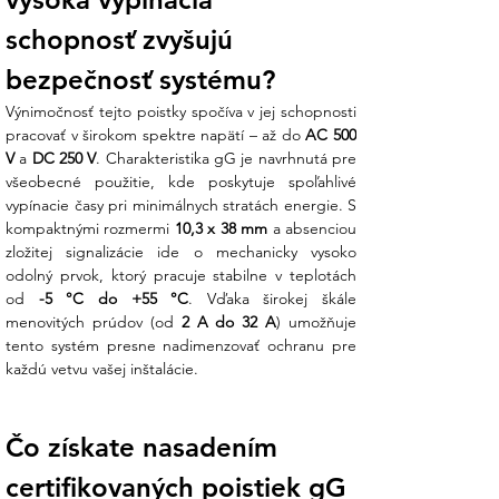
Koniec technickej neistote:
Nie ste si
schopnosť zvyšujú 
istí, či je charakteristika gG vhodná pre
bezpečnosť systému?
váš motor alebo či by ste mali zvoliť skôr
pomalšiu poistku aM? Náš tím v Ensun
Výnimočnosť tejto poistky spočíva v jej schopnosti 
vám pomôže s výberom správnej
pracovať v širokom spektre napätí – až do 
AC 500 
vypínacej charakteristiky, aby ste predišli
V
 a 
DC 250 V
. Charakteristika gG je navrhnutá pre 
zbytočným výpadkom pri rozbehu
všeobecné použitie, kde poskytuje spoľahlivé 
zariadení.
vypínacie časy pri minimálnych stratách energie. S 
kompaktnými rozmermi 
10,3 x 38 mm
 a absenciou 
Technické parametre:
zložitej signalizácie ide o mechanicky vysoko 
odolný prvok, ktorý pracuje stabilne v teplotách 
V Ensun dbáme na to, aby vaše rozvádzače
od 
-5 °C do +55 °C
. Vďaka širokej škále 
boli vybavené komponentmi s presne
menovitých prúdov (od 
2 A do 32 A
) umožňuje 
definovanými vlastnosťami:
tento systém presne nadimenzovať ochranu pre 
každú vetvu vašej inštalácie.
Parameter
Hodnota
Rozmer vložky
10 x 38 mm
Menovité napätie
500 V
Čo získate nasadením 
(AC)
Menovité napätie
250 V
certifikovaných poistiek gG 
(DC)