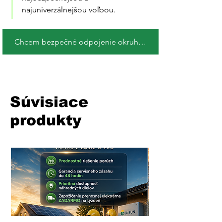
najuniverzálnejšou voľbou.
Chcem bezpečné odpojenie okruhu !
Súvisiace
produkty