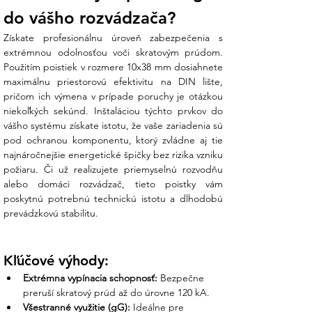
do vášho rozvádzača?
Dostupné prúdy
2A až 32A
Charakteristika
gG (všeobecná – celo-
Získate profesionálnu úroveň zabezpečenia s 
rozsahová)
extrémnou odolnosťou voči skratovým prúdom. 
Vypínacia
120 kA
Použitím poistiek v rozmere 10x38 mm dosiahnete 
schopnosť
maximálnu priestorovú efektivitu na DIN lište, 
Teplota okolia
-5 °C až +55 °C
pričom ich výmena v prípade poruchy je otázkou 
Materiál
Bez kadmia a olova
niekoľkých sekúnd. Inštaláciou týchto prvkov do 
(Cd/Pb free)
vášho systému získate istotu, že vaše zariadenia sú 
pod ochranou komponentu, ktorý zvládne aj tie 
Čo získate nákupom v Ensun?
najnáročnejšie energetické špičky bez rizika vzniku 
požiaru. Či už realizujete priemyselnú rozvodňu 
Z vášho prieskumu vieme, že správna
alebo domáci rozvádzač, tieto poistky vám 
koordinácia istiacich prvkov je základom
poskytnú potrebnú technickú istotu a dlhodobú 
bezporuchovej prevádzky. My v Ensun vám
prevádzkovú stabilitu.
dodáme odbornosť:
Osobná podpora nášho tímu:
Kľúčové výhody:
Pomôžeme vám vybrať vhodný poistkový
odpínač na DIN lištu, ktorý zabezpečí
Extrémna vypínacia schopnosť:
 Bezpečne 
pevné uchytenie a správny odvod tepla
preruší skratový prúd až do úrovne 120 kA.
pri trvalom zaťažení poistky.
Všestranné využitie (gG):
 Ideálne pre 