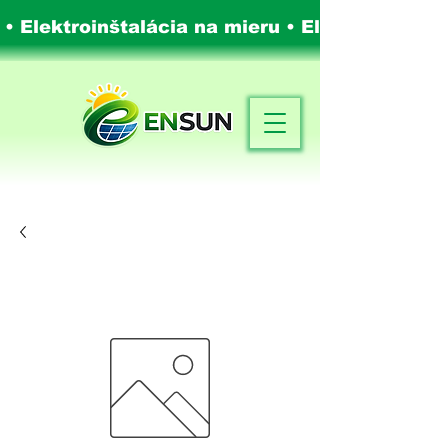
 • Elektroinštalácia na mieru •
Elektroinštalá