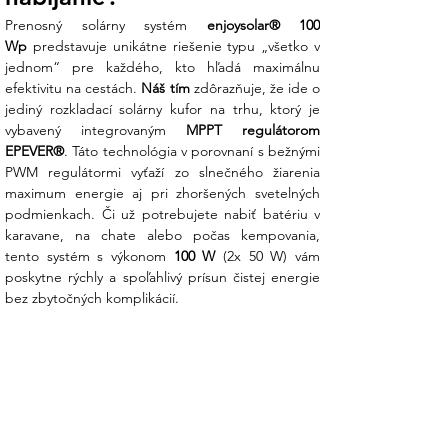
Odolnosť voči živlom: Certifikácia IP65
Prenosný solárny systém 
enjoysolar® 100 
zaručuje odolnosť voči prachu a
Wp
 predstavuje unikátne riešenie typu „všetko v 
striekajúcej vode (dažďu), takže sa
jednom“ pre každého, kto hľadá maximálnu 
nemusíte báť používania v prírode.
efektivitu na cestách. 
Náš tím
 zdôrazňuje, že ide o 
Nízka hmotnosť: Váha iba 4,35 kg
jediný rozkladací solárny kufor na trhu, ktorý je 
nezaťaží vašu výbavu pri presunoch.
vybavený integrovaným 
MPPT regulátorom 
Široká kompatibilita: Ideálne riešenie pre
EPEVER®
. Táto technológia v porovnaní s bežnými 
nabíjanie prenosných staníc DEDRA
PWM regulátormi vyťaží zo slnečného žiarenia 
(DEZS0300, DEZS0600) a iných
maximum energie aj pri zhoršených svetelných 
napájacích systémov s výkonom do
podmienkach. Či už potrebujete nabiť batériu v 
1000W.
karavane, na chate alebo počas kempovania, 
tento systém s výkonom 
100 W
 (2x 50 W) vám 
Technická špecifikácia:
poskytne rýchly a spoľahlivý prísun čistej energie 
bez zbytočných komplikácií.
Parameter
Špecifikácia
Typ článkov
Monokryštalický kremík
Konštrukcia
4 skladacie segmenty
Rozmery
1696 x 507 x 4 mm
(rozložený)
Rozmery
507 x 368 x 47 mm
(zložený)