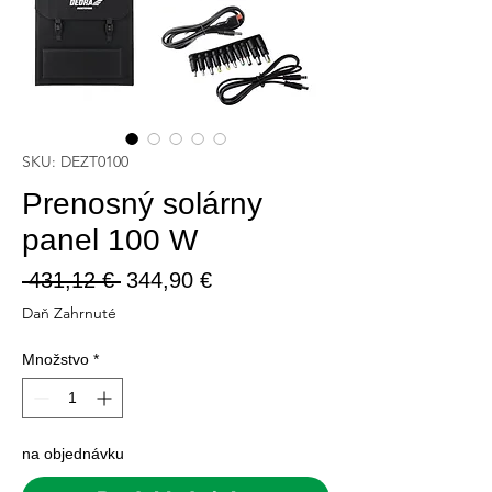
SKU: DEZT0100
Prenosný solárny
panel 100 W
Normálna
Zľavnená
 431,12 € 
344,90 €
cena
cena
Daň Zahrnuté
Množstvo
*
na objednávku