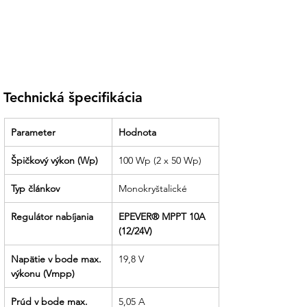
Technická špecifikácia
Parameter
Hodnota
Špičkový výkon (Wp)
100 Wp (2 x 50 Wp)
Typ článkov
Monokryštalické
Regulátor nabíjania
EPEVER® MPPT 10A 
(12/24V)
Napätie v bode max. 
19,8 V
výkonu (Vmpp)
Prúd v bode max. 
5,05 A