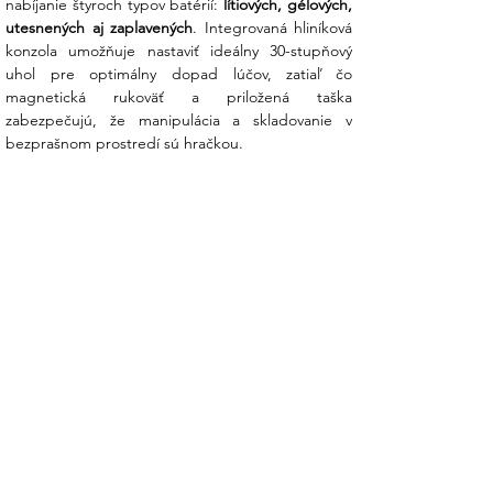
nabíjanie štyroch typov batérií: 
lítiových, gélových, 
utesnených aj zaplavených
. Integrovaná hliníková 
konzola umožňuje nastaviť ideálny 30-stupňový 
uhol pre optimálny dopad lúčov, zatiaľ čo 
magnetická rukoväť a priložená taška 
zabezpečujú, že manipulácia a skladovanie v 
bezprašnom prostredí sú hračkou.