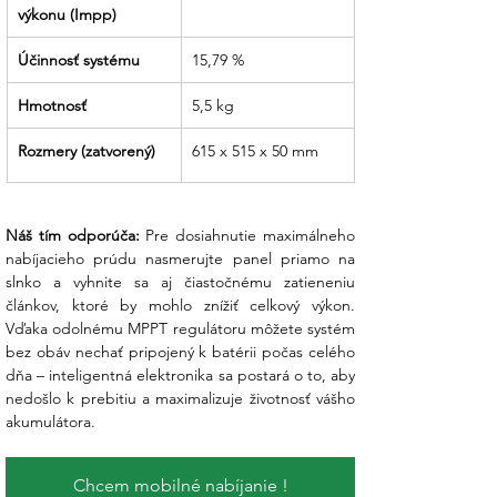
výkonu (Impp)
Účinnosť systému
15,79 %
Hmotnosť
5,5 kg
Rozmery (zatvorený)
615 x 515 x 50 mm
Náš tím odporúča:
 Pre dosiahnutie maximálneho 
nabíjacieho prúdu nasmerujte panel priamo na 
slnko a vyhnite sa aj čiastočnému zatieneniu 
článkov, ktoré by mohlo znížiť celkový výkon. 
Vďaka odolnému MPPT regulátoru môžete systém 
bez obáv nechať pripojený k batérii počas celého 
dňa – inteligentná elektronika sa postará o to, aby 
nedošlo k prebitiu a maximalizuje životnosť vášho 
akumulátora.
Chcem mobilné nabíjanie !