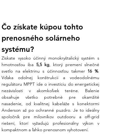
Čo získate kúpou tohto 
prenosného solárneho 
systému?
Získate vysoko účinný monokryštalický systém s 
hmotnosťou iba 
5,5 kg
, ktorý premení slnečné 
svetlo na elektrinu s účinnosťou takmer 
16 %
. 
Vďaka odolnej konštrukcii a vodeodolnému 
regulátoru MPPT ide o investíciu do energetickej 
nezávislosti v akomkoľvek teréne. Balenie 
obsahuje všetko potrebné pre okamžité 
nasadenie, od kvalitnej kabeláže s konektormi 
Anderson až po ochranné puzdro. Je to ideálny 
spoločník pre milovníkov outdooru a off-grid 
riešení, ktorí vyžadujú profesionálny výkon v 
kompaktnom a ľahko prenosnom vyhotovení.