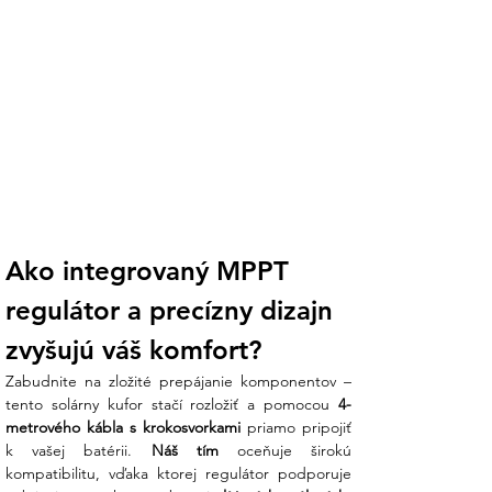
Hmotnosť
4,35 kg
Stupeň
IP65 (vodeodolný)
krytia
Určené pre
DEDRA DEZS0300, DEZS0600
a stanice do 1000W
Prečo zvoliť monokryštalický panel?
Monokryštalické panely majú vyššiu
účinnosť a dlhšiu životnosť v porovnaní s
poly-kryštalickými alternatívami.
Ako integrovaný MPPT 
Sú schopné generovať viac energie aj pri
regulátor a precízny dizajn 
slabšom slnečnom svetle, čo oceníte počas
zamračených dní v teréne.
zvyšujú váš komfort?
Zabudnite na zložité prepájanie komponentov – 
tento solárny kufor stačí rozložiť a pomocou 
4-
metrového kábla s krokosvorkami
 priamo pripojiť 
k vašej batérii. 
Náš tím
 oceňuje širokú 
kompatibilitu, vďaka ktorej regulátor podporuje 