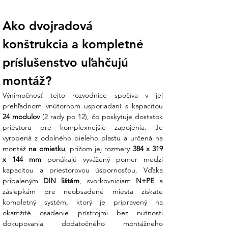
otvárať rozvádzač a narúšať jeho
tesnenie.
Ako dvojradová 
Kompletná výbava pre montážnika:
konštrukcia a kompletné 
Rozvádzač je dodávaný vrátane PE a N
mostíkov, čo zjednodušuje zapojenie a
príslušenstvo uľahčujú 
šetrí čas pri montáži. Samozrejmosťou je
montáž?
bezhalogénový a samozhášavý materiál
(skúška horúcou slučkou 650 °C).
Výnimočnosť tejto rozvodnice spočíva v jej 
Koniec technickej neistote:
Plánujete
24 modulov
 (2 rady po 12), čo poskytuje dostatok 
tento rozvádzač použiť pre DC stranu
priestoru pre komplexnejšie zapojenia. Je 
vašej fotovoltiky a nie ste si istí výberom
vyrobená z odolného bieleho plastu a určená na 
káblových vývodiek pre zachovanie
montáž 
na omietku
, pričom jej rozmery 
384 x 319 
krytia IP65? Náš tím v Ensun vám
x 144 mm
 ponúkajú vyvážený pomer medzi 
pomôže vybrať správne PG vývodky a
kapacitou a priestorovou úspornosťou. Vďaka 
poradí vám s optimálnym usporiadaním
pribaleným 
DIN lištám
, svorkovniciam 
N+PE
 a 
prístrojov na DIN lište.
záslepkám pre neobsadené miesta získate 
kompletný systém, ktorý je pripravený na 
Technické parametre:
okamžité osadenie prístrojmi bez nutnosti 
dokupovania dodatočného montážneho 