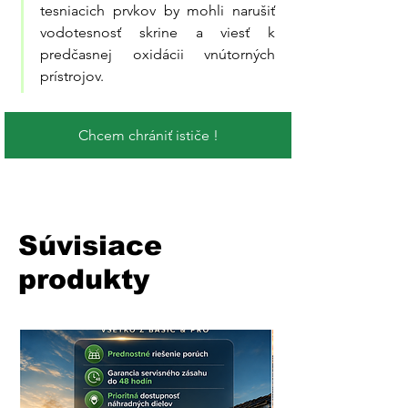
tesniacich prvkov by mohli narušiť 
vodotesnosť skrine a viesť k 
predčasnej oxidácii vnútorných 
prístrojov.
Chcem chrániť ističe !
Súvisiace
produkty