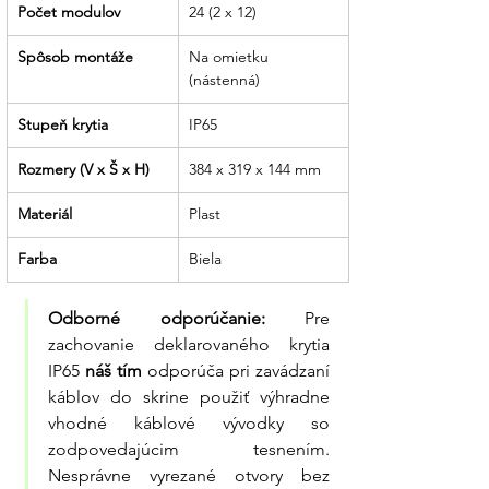
bezpečnostnom komponente vašej siete.
Počet modulov
24 (2 x 12)
Partner, ktorý drží slovo:
Sme tu pre
Spôsob montáže
Na omietku 
vás od poradenstva pri výbere rozvodnej
(nástenná)
skrine až po dodanie komplexných
Stupeň krytia
energetických systémov pre vašu
IP65
nezávislosť.
Rozmery (V x Š x H)
384 x 319 x 144 mm
Materiál
Plast
Farba
Biela
Odborné odporúčanie:
 Pre 
zachovanie deklarovaného krytia 
IP65 
náš tím
 odporúča pri zavádzaní 
káblov do skrine použiť výhradne 
vhodné káblové vývodky so 
zodpovedajúcim tesnením. 
Nesprávne vyrezané otvory bez 