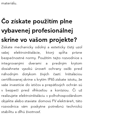
V Ensun staviame na certifikovanej kvalite
materiálu.
NOARK, ktorá spĺňa európske normy pre
bezpečnú elektroinštaláciu:
Čo získate použitím plne 
Parameter
Hodnota
Počet modulov /
24 modulov / 2 rady
vybavenej profesionálnej 
radov
skrine vo vašom projekte?
Krytie
IP65 (prachotesné, odolné
voči vode)
Získate mechanicky odolný a esteticky čistý uzol 
Menovitý prúd
63 A
vašej elektroinštalácie, ktorý spĺňa prísne 
(In)
bezpečnostné normy. Použitím tejto rozvodnice s 
Rozmery (V x Š
388 x 326 x 158 mm
integrovanými dverami a predným krytom 
x H)
dosiahnete vysokú úroveň ochrany osôb pred 
Materiál
ABS (bezhalogénový,
náhodným dotykom živých častí. Inštaláciou 
samozhášavý)
certifikovanej skrine s krytím IP65 získate istotu, že 
Farba
RAL 7035 (svetlošedá)
vaše investície do ističov a prepäťových ochrán sú 
Príslušenstvo
N + PE mostíky v balení
v bezpečí pred vlhkosťou a koróziou. Či už 
Rozsah teplôt
-25 °C až +60 °C
realizujete elektroinštaláciu v poľnohospodárskom 
objekte alebo staviate domovú FV elektráreň, táto 
Čo získate nákupom v Ensun?
rozvodnica vám poskytne potrebnú technickú 
stabilitu a dlhú životnosť.
Z vášho prieskumu vieme, že správna