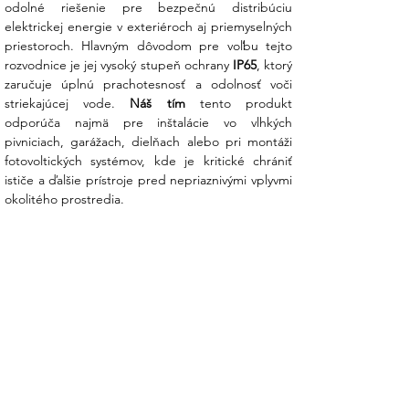
odolné riešenie pre bezpečnú distribúciu 
rozvodnú sieť.
elektrickej energie v exteriéroch aj priemyselných 
priestoroch. Hlavným dôvodom pre voľbu tejto 
Prečo zvoliť rozvádzač NOARK IP65?
rozvodnice je jej vysoký stupeň ochrany 
IP65
, ktorý 
zaručuje úplnú prachotesnosť a odolnosť voči 
Maximálna ochrana v extrémnych
striekajúcej vode. 
Náš tím
 tento produkt 
podmienkach:
Certifikácia IP65
odporúča najmä pre inštalácie vo vlhkých 
zaručuje, že vaša inštalácia zostane v
pivniciach, garážach, dielňach alebo pri montáži 
suchu a bez prachu aj v priestoroch so
fotovoltických systémov, kde je kritické chrániť 
zvýšenou vlhkosťou alebo prašnosťou.
ističe a ďalšie prístroje pred nepriaznivými vplyvmi 
okolitého prostredia.
Vysoká variabilita (24 modulov):
Dva
rady po 12 modulov umožňujú
prehľadné oddelenie jednotlivých
okruhov (napr. AC a DC časť pri menších
FVE systémoch) a poskytujú flexibilitu
pre budúce rozšírenie.
Transparentné dvere pre rýchlu
kontrolu:
Vďaka čírym dverám máte
okamžitý prehľad o stave ističov alebo
diagnostických prvkov bez nutnosti