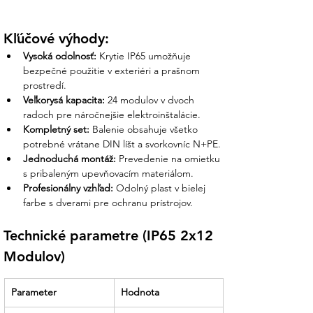
ochrana prístrojov pred vlhkosťou je kľúčom
k bezporuchovej prevádzke. My v Ensun
Kľúčové výhody:
vám garantujeme odbornosť:
Vysoká odolnosť:
 Krytie IP65 umožňuje 
Osobná podpora nášho tímu:
bezpečné použitie v exteriéri a prašnom 
Pomôžeme vám s konfiguráciou
prostredí.
vnútorného vybavenia rozvádzača
Veľkorysá kapacita:
 24 modulov v dvoch 
(ističe, prúdové chrániče, zvodiče
radoch pre náročnejšie elektroinštalácie.
prepätia) tak, aby celá zostava fungovala
Kompletný set:
 Balenie obsahuje všetko 
ako bezpečný a zladený celok.
potrebné vrátane DIN líšt a svorkovníc N+PE.
Jednoduchá montáž:
 Prevedenie na omietku 
Garantovaná mechanická odolnosť:
s pribaleným upevňovacím materiálom.
Ponúkame len originálne produkty
Profesionálny vzhľad:
 Odolný plast v bielej 
NOARK, ktoré sa nedeformujú pri
farbe s dverami pre ochranu prístrojov.
montáži a zabezpečujú dlhodobo tesné
priliehanie dverí.
Technické parametre (IP65 2x12 
Modulov)
Jasná dokumentácia:
Technické listy a
vyhlásenia o zhode sú u nás
samozrejmosťou. S nami získate
Parameter
Hodnota
odborný prehľad o každom