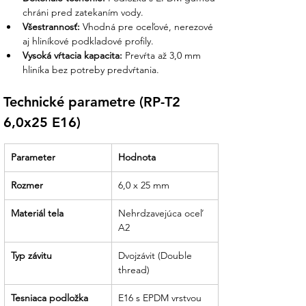
alebo hrubostenné profily, náš tím vám
chráni pred zatekaním vody.
pomôže vybrať správnu dĺžku a typ
Všestrannosť:
 Vhodná pre oceľové, nerezové 
vŕtacej kapacity (napr. pre hrúbky nad 3
aj hliníkové podkladové profily.
mm).
Vysoká vŕtacia kapacita:
 Prevŕta až 3,0 mm 
hliníka bez potreby predvŕtania.
Profesionálne rady k inštalácii:
Poradíme vám, ako správne nastaviť
Technické parametre (RP-T2 
hĺbkový doraz na uťahovačke, aby ste
6,0x25 E16)
dosiahli ideálne stlačenie EPDM
tesnenia.
Parameter
Hodnota
Všetko pre montáž na jednom mieste:
K skrutkám u nás nájdete aj magnetické
Rozmer
6,0 x 25 mm
uťahovacie nástavce (orechy), trapézové
mostíky a EPDM tesniace pásky.
Materiál tela
Nehrdzavejúca oceľ 
A2
Partner, ktorý drží slovo:
Sme tu pre
Typ závitu
vás od poradenstva pri výbere
Dvojzávit (Double 
spojovacieho materiálu až po technickú
thread)
podporu pri realizácii vašej bezpečnej a
Tesniaca podložka
E16 s EPDM vrstvou
vodotesnej inštalácie.