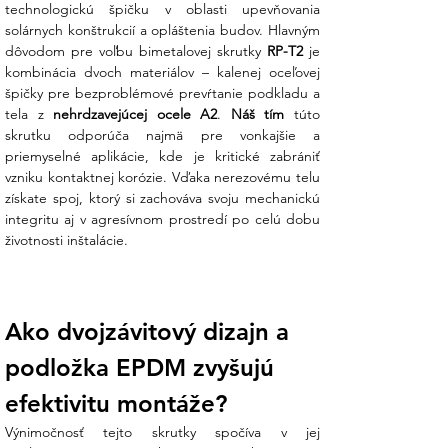
technologickú špičku v oblasti upevňovania 
solárnych konštrukcií a opláštenia budov. Hlavným 
BIMETAL technológia:
Spája dve
dôvodom pre voľbu bimetalovej skrutky 
RP-T2
 je 
výhody v jednom tele. Vŕtacia špička z
kombinácia dvoch materiálov – kalenej oceľovej 
uhlíkovej ocele ľahko prevŕta plech,
špičky pre bezproblémové prevŕtanie podkladu a 
zatiaľ čo nerezový závit a hlava (A2)
tela z 
nehrdzavejúcej ocele A2
. 
Náš tím
 túto 
zabezpečujú, že spoj nikdy nezhrdzavie
skrutku odporúča najmä pre vonkajšie a 
a neoslabí sa vplyvom počasia.
priemyselné aplikácie, kde je kritické zabrániť 
vzniku kontaktnej korózie. Vďaka nerezovému telu 
Dvojzávitový dizajn pre rýchlu
získate spoj, ktorý si zachováva svoju mechanickú 
montáž:
Špeciálny profil závitu
integritu aj v agresívnom prostredí po celú dobu 
umožňuje bleskové zakrútenie s
životnosti inštalácie.
minimálnym úsilím, čo pri inštalácii
stoviek skrutiek na streche výrazne šetrí
čas a energiu montážnikov.
Ako dvojzávitový dizajn a 
Vulkanizovaná EPDM podložka (E16):
Integrovaná tesniaca podložka s
podložka EPDM zvyšujú 
priemerom 16 mm po dotiahnutí
dokonale priľne k povrchu a vytvorí
efektivitu montáže?
vodotesný spoj odolný voči UV žiareniu a
Výnimočnosť tejto skrutky spočíva v jej 
teplotným výkyvom.