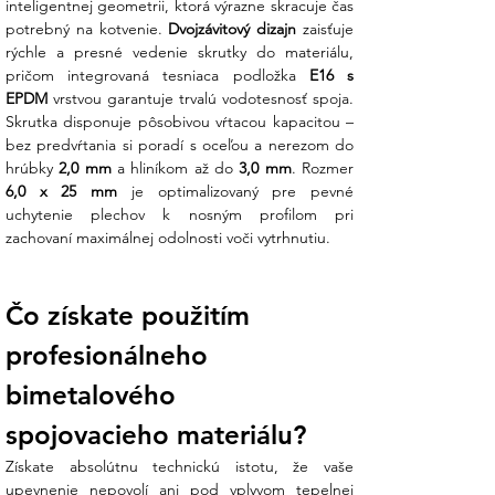
inteligentnej geometrii, ktorá výrazne skracuje čas 
potrebný na kotvenie. 
Dvojzávitový dizajn
 zaisťuje 
Vŕtanie takmer bez triesok
: Špeciálna
rýchle a presné vedenie skrutky do materiálu, 
geometria hrotu RP-T2 minimalizuje
pričom integrovaná tesniaca podložka 
E16 s 
tvorbu kovových pilín (triesok), ktoré by
EPDM
 vrstvou garantuje trvalú vodotesnosť spoja. 
inak mohli poškodiť povrchovú úpravu
Skrutka disponuje pôsobivou vŕtacou kapacitou – 
strešnej krytiny a spôsobiť koróziu
bez predvŕtania si poradí s oceľou a nerezom do 
plechu.
hrúbky 
2,0 mm
 a hliníkom až do 
3,0 mm
6,0 x 25 mm
 je optimalizovaný pre pevné 
Koniec technickej neistote:
Váhate, či
uchytenie plechov k nosným profilom pri 
je táto skrutka vhodná pre váš typ
zachovaní maximálnej odolnosti voči vytrhnutiu.
trapézového plechu? Náš tím v Ensun
vám potvrdí kompatibilitu a poradí
správny uťahovací moment, aby ste
Čo získate použitím 
dosiahli dokonalé tesnenie bez
deformácie podložky.
profesionálneho 
Technické parametre:
bimetalového 
spojovacieho materiálu?
V Ensun staviame na certifikovanej kvalite
pre tie najnáročnejšie priemyselné aplikácie:
Získate absolútnu technickú istotu, že vaše 
upevnenie nepovolí ani pod vplyvom tepelnej 