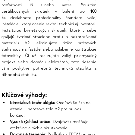
Parameter
Hodnota
rozťažnosti či silného vetra. Použitím 
Materiál
Bimetal (Nerez A2 / Tvrdená
certifikovaných skrutiek v balení po 
100 
oceľ)
ks
 dosiahnete profesionálny štandard vašej 
Rozmer
6,0 x 25 mm
inštalácie, ktorý ocenia revízni technici aj investori. 
Typ hlavy
Šesťhranná (SW8) s
Inštaláciou bimetalových skrutiek, ktoré v sebe 
nalisovanou podložkou
spájajú tvrdosť vŕtacieho hrotu a nekorozívnosť 
Tesnenie
EPDM podložka Ø 16 mm
materiálu A2, eliminujete riziko hrdzavých 
Max. kapacita
Oceľ do 2,0 mm / Hliník do
stekancov na fasáde alebo oslabenie konštrukcie 
vŕtania
3,0 mm
fotovoltiky. Či už realizujete veľký priemyselný 
Odporúčané
1 600 ot./min (pri uťahovaní
projekt alebo domácu elektráreň, toto riešenie 
otáčky
znížiť)
vám poskytne potrebnú technickú stabilitu a 
Balenie
100 ks
dlhodobú stabilitu.
Čo získate nákupom v Ensun?
Kľúčové výhody:
Z vášho prieskumu vieme, že nekvalitné
skrutky sú najčastejším miestom zatekania
Bimetalová technológia:
 Oceľová špička na 
a korózie fotovoltických systémov. My v
vŕtanie + nerezové telo A2 pre nulovú 
Ensun vám garantujeme bezpečnosť:
koróziu.
Vysoká rýchlosť práce:
 Dvojzávit umožňuje 
Osobná podpora nášho tímu:
Ak
efektívne a rýchle skrutkovanie.
plánujete montáž na sendvičové panely
Dokonalé tesnenie:
 Podložka s EPDM gumou 