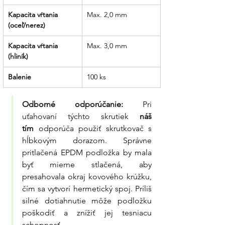
Kapacita vŕtania 
Max. 2,0 mm
(oceľ/nerez)
Kapacita vŕtania 
Max. 3,0 mm
(hliník)
Balenie
100 ks
Odborné odporúčanie:
 Pri 
uťahovaní týchto skrutiek 
náš 
tím
 odporúča použiť skrutkovač s 
hĺbkovým dorazom. Správne 
pritlačená EPDM podložka by mala 
byť mierne stlačená, aby 
presahovala okraj kovového krúžku, 
čím sa vytvorí hermetický spoj. Príliš 
silné dotiahnutie môže podložku 
poškodiť a znížiť jej tesniacu 
schopnosť.