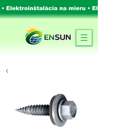
 • Elektroinštalácia na mieru •
Elektroinštalá