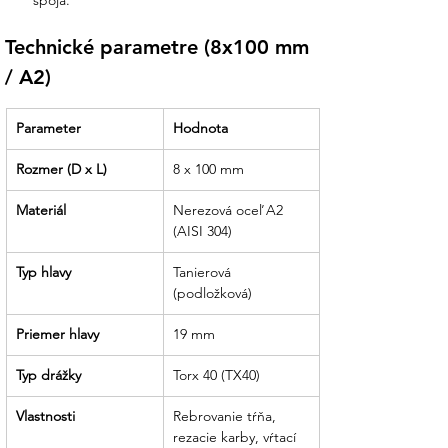
spoja.
K skrutkám u nás nájdete aj nerezové
strešné háky, hliníkové profily 40x40 mm
Technické parametre (8x100 mm 
a profesionálne bity TX40.
/ A2)
Jasná dokumentácia:
Technické listy a
statické certifikáty sú u nás
Parameter
Hodnota
samozrejmosťou. S nami získate
odborný prehľad o každom komponente
Rozmer (D x L)
8 x 100 mm
vašej konštrukcie.
Materiál
Nerezová oceľ A2 
Partner, ktorý drží slovo:
Sme tu pre
(AISI 304)
vás od poradenstva pri výbere
Typ hlavy
spojovacieho materiálu až po technickú
Tanierová 
asistenciu pri realizácii vašej bezpečnej a
(podložková)
trvácnej fotovoltickej elektrárne.
Priemer hlavy
19 mm
Typ drážky
Torx 40 (TX40)
Vlastnosti
Rebrovanie tŕňa, 
rezacie karby, vŕtací 