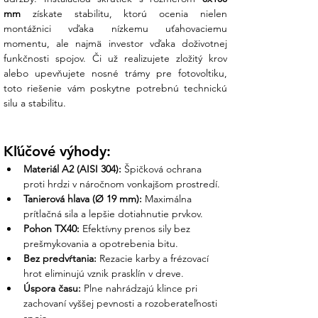
Dĺžka závitu
80 mm
mm
 získate stabilitu, ktorú ocenia nielen 
Materiál
Nerezová oceľ A2
montážnici vďaka nízkemu uťahovaciemu 
Pohon (Zásuvka)
TORX 40 (TX40)
momentu, ale najmä investor vďaka doživotnej 
Priemer hlavy
20 mm
funkčnosti spojov. Či už realizujete zložitý krov 
Výška hlavy
4,6 mm
alebo upevňujete nosné trámy pre fotovoltiku, 
Balenie
100 ks
toto riešenie vám poskytne potrebnú technickú 
silu a stabilitu.
Čo získate nákupom v Ensun?
Z vášho prieskumu vieme, že kotvenie do
Kľúčové výhody:
dreva je najkritickejšou časťou montáže na
šikmú strechu. My v Ensun vám
Materiál A2 (AISI 304):
 Špičková ochrana 
garantujeme kvalitu v každom detaile:
proti hrdzi v náročnom vonkajšom prostredí.
Tanierová hlava (Ø 19 mm):
 Maximálna 
Osobná podpora nášho tímu:
prítlačná sila a lepšie dotiahnutie prvkov.
Pomôžeme vám vybrať správny počet
Pohon TX40:
 Efektívny prenos sily bez 
skrutiek podľa rozstupu krokiev a
prešmykovania a opotrebenia bitu.
navrhneme vhodný priemer predvŕtania,
Bez predvŕtania:
 Rezacie karby a frézovací 
aby ste zabránili prasknutiu staršieho
hrot eliminujú vznik prasklín v dreve.
dreva.
Úspora času:
 Plne nahrádzajú klince pri 
zachovaní vyššej pevnosti a rozoberateľnosti 
Všetko pre montáž na jednom mieste: