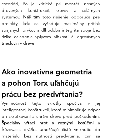
exteriéri, čo je kritické pri montáži nosných 
od bežných tesárskych skrutiek, tieto
drevených konštrukcií, krovov a solárnych 
nerezové skrutky nikdy nezačnú
systémov. 
Náš tím
 toto riešenie odporúča pre 
hrdzavieť. Je to kľúčové pre zachovanie
projekty, kde sa vyžaduje maximálny prítlak 
integrity krovu a prevenciu zatekania
spájaných prvkov a dlhodobá integrita spoja bez 
okolo skrutky.
rizika oslabenia vplyvom vlhkosti či agresívnych 
trieslovín v dreve.
Pohon TORX 40 (TX40):
Hlboká drážka
Torx zabezpečuje dokonalý prenos sily z
uťahovačky na skrutku bez preklzávania
(vyskakovania bitu). To minimalizuje
Ako inovatívna geometria 
riziko poškodenia hlavy a uľahčuje prácu
v sťažených podmienkach na streche.
a pohon Torx uľahčujú 
Tanierová hlava (Ø 20 mm):
Široká
prácu bez predvŕtania?
hlava s výškou 4,6 mm funguje ako
Výnimočnosť tejto skrutky spočíva v jej 
integrovaná podložka. Zabezpečuje
inteligentnej konštrukcii, ktorá minimalizuje odpor 
vysokú upínaciu silu a bráni preniknutiu
skrutky hlbšie do dreva, čo je
Špeciálny vŕtací hrot s reznými kotúčmi
 a 
nevyhnutné pri upevňovaní oceľových
frézovacia drážka umožňujú čisté vniknutie do 
strešných hákov.
materiálu bez nutnosti predvŕtania, čím sa 