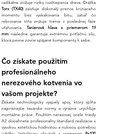
Čiastočný závit (80 mm):
Závit s dĺžkou
Torx (TX40)
 zaisťuje dokonalý prenos krútiaceho 
80 mm je optimalizovaný tak, aby pevne
momentu bez vyskakovania bitu, zatiaľ čo 
zovrel krokvu, zatiaľ čo hladký driek pod
rebrovanie tŕňa znižuje trenie v poslednej fáze 
hlavou umožní pevné pritiahnutie
uťahovania. 
Tanierová hlava s priemerom 19 
montovaného prvku (háku) k podkladu.
mm
 následne garantuje extrémnu prítlačnú silu, 
ktorá pevne zovrie spájané komponenty k sebe.
Koniec technickej neistote:
Váhate, či
dĺžka 100 mm stačí na bezpečné
ukotvenie cez kontralatu? Náš tím v
Čo získate použitím 
Ensun vám pomôže prepočítať potrebnú
hĺbku zapustenia podľa hrúbky vašej
profesionálneho 
izolácie a typu krytiny, aby váš systém
spĺňal všetky statické normy.
nerezového kotvenia vo 
vašom projekte?
Technické dáta:
Získate technologicky vyspelý spoj, ktorý spĺňa 
V Ensun dbáme na to, aby každý kotviaci
najprísnejšie tesárske normy a výrazne urýchľuje 
prvok spĺňal prísne nároky na bezpečnosť:
montážne práce. Použitím nerezovej ocele triedy 
A2 dosiahnete profesionálny štandard realizácie s 
Parameter
Hodnota
vysokou estetickou hodnotou a nulovou potrebou 
Rozmer
8,0 x 100 mm
údržby. Inštaláciou skrutiek s rozmerom 
8x100 