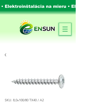
 • Elektroinštalácia na mieru •
Elektroinštalá
SKU: 8,0x100/80 TX40 / A2