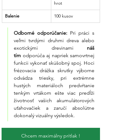
hrot
Balenie
100 kusov
Odborné odporúčanie:
 Pri práci s 
veľmi tvrdými druhmi dreva alebo 
exotickými drevinami 
náš 
tím
 odporúča aj napriek samovrtnej 
funkcii vykonať skúšobný spoj. Hoci 
frézovacia drážka skrutky výborne 
odvádza triesky, pri extrémne 
hustých materiáloch predvŕtanie 
tenkým vrtákom ešte viac predĺži 
životnosť vašich akumulátorových 
uťahovačiek a zaručí absolútne 
dokonalý vizuálny výsledok.
Chcem maximálny prítlak !