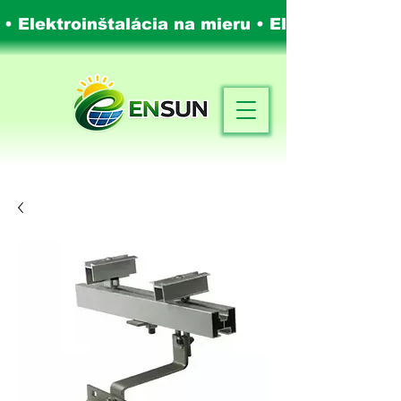
 • Elektroinštalácia na mieru •
Elektroinštalá