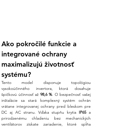
Integrovaná inteligentná ochrana proti
elektrickému oblúku riadená AI aktívne
chráni vašu nehnuteľnosť pred rizikom
požiaru. Samozrejmosťou je integrovaná
ochrana pred bleskom (prepäťová
ochrana) pre DC aj AC stranu.
Ako pokročilé funkcie a 
Absolútne tichá prevádzka:
Vďaka
prirodzenému chladeniu bez ventilátorov
integrované ochrany 
je striedač ideálny aj pre inštaláciu v
obytných priestoroch, kde nespôsobuje
maximalizujú životnosť 
žiadny hlukový smog.
systému?
Pokročilý monitoring FusionSolar:
Tento model disponuje topológiou 
Spravujte svoju elektráreň odkiaľkoľvek.
vysokoúčinného invertora, ktorá dosahuje 
Aplikácia umožňuje konfiguráciu jedným
špičkovú účinnosť až 
98,6 %
. O bezpečnosť vašej 
kliknutím, inteligentnú diagnostiku a
inštalácie sa stará komplexný systém ochrán 
detailný prehľad o tokoch energie vo
vrátane integrovanej ochrany pred bleskom pre 
vašom dome.
DC aj AC stranu. Vďaka stupňu krytia 
IP65
 a 
prirodzenému chladeniu bez mechanických 
Koniec technickej neistote:
Obávate
ventilátorov získate zariadenie, ktoré spĺňa 