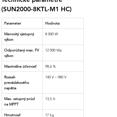
(SUN2000-8KTL-M1 HC)
Parameter
Hodnota
Menovitý výstupný 
8 000 W
výkon
Odporúčaný max. FV 
12 000 Wp
výkon
Maximálna účinnosť
98,6 %
Rozsah 
140 V – 980 V
prevádzkového 
napätia
Max. vstupný prúd 
13,5 A
na MPPT
Hmotnosť
17 kg