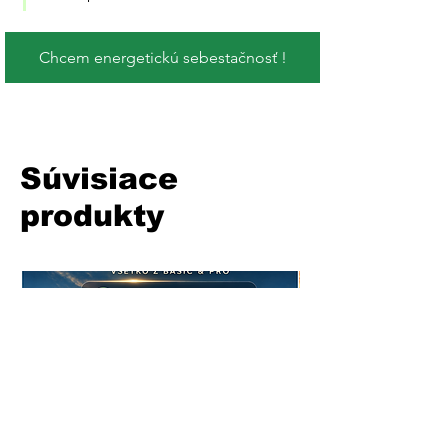
Chcem energetickú sebestačnosť !
Súvisiace
produkty