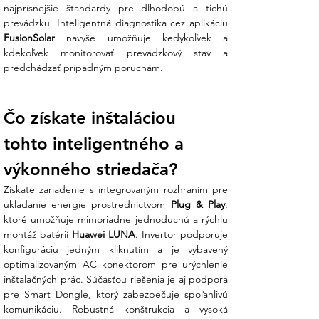
sa výpadkov prúdu? Náš tím v Ensun
najprísnejšie štandardy pre dlhodobú a tichú 
vám pomôže navrhnúť systém doplnený
o batériu a Backup Box, ktorý zabezpečí
FusionSolar
 navyše umožňuje kedykoľvek a 
napájanie vášho domu aj v prípade
kdekoľvek monitorovať prevádzkový stav a 
kolapsu verejnej siete.
predchádzať prípadným poruchám.
Technické špecifikácie:
Čo získate inštaláciou 
V Ensun kladieme dôraz na presné
technické parametre pre bezproblémové
tohto inteligentného a 
pripojenie do siete:
výkonného striedača?
Parameter
Hodnota
Získate zariadenie s integrovaným rozhraním pre 
Model
SUN2000-8KTL-M1
ukladanie energie prostredníctvom 
Plug & Play
, 
(HC)
ktoré umožňuje mimoriadne jednoduchú a rýchlu 
Odporúčaný max. FV
12 000 Wp
montáž batérií 
Huawei LUNA
. Invertor podporuje 
výkon
konfiguráciu jedným kliknutím a je vybavený 
Menovitý výstupný
8 000 W (8 kW)
optimalizovaným AC konektorom pre urýchlenie 
výkon
inštalačných prác. Súčasťou riešenia je aj podpora 
Max. zdanlivý výkon
8 800 VA
pre Smart Dongle, ktorý zabezpečuje spoľahlivú 
Max. vstupné napätie
1 100 V
komunikáciu. Robustná konštrukcia a vysoká 
Rozsah MPPT
140 V – 980 V