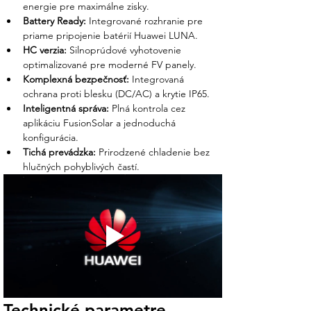
Kompletné poradenstvo:
Pomôžeme
energie pre maximálne zisky.
vám s výberom vhodného počtu
Battery Ready:
 Integrované rozhranie pre 
batériových modulov Huawei LUNA a
priame pripojenie batérií Huawei LUNA.
príslušenstva tak, aby váš systém
HC verzia:
 Silnoprúdové vyhotovenie 
pracoval s maximálnou efektivitou.
optimalizované pre moderné FV panely.
Komplexná bezpečnosť:
 Integrovaná 
Certifikovaná kvalita:
Dodávame len
ochrana proti blesku (DC/AC) a krytie IP65.
originálne zariadenia s certifikáciou
Inteligentná správa:
 Plná kontrola cez 
potrebnou pre slovenské distribučné
aplikáciu FusionSolar a jednoduchá 
spoločnosti a dotačné schémy.
konfigurácia.
Tichá prevádzka:
 Prirodzené chladenie bez 
Partner, ktorý drží slovo:
Sme tu pre
hlučných pohyblivých častí.
vás od rýchlej expedície až po pokročilú
technickú podporu pri správe vašej
elektrárne cez FusionSolar.
Technické parametre 