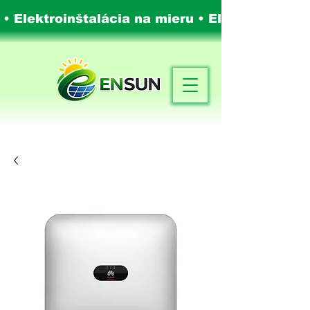
 • Elektroinštalácia na mieru •
Elektroinštalá