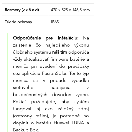
Rozmery (v x š x d)
470 x 525 x 146,5 mm
Trieda ochrany
IP65
Odporúčanie pre inštaláciu:
 Na 
zaistenie čo najlepšieho výkonu 
úložného systému 
náš tím
 odporúča 
vždy aktualizovať firmware batérie a 
meniča pri uvedení do prevádzky 
cez aplikáciu FusionSolar. Tento typ 
meniča sa v prípade výpadku 
sieťového napájania z 
bezpečnostných dôvodov vypne. 
Pokiaľ požadujete, aby systém 
fungoval aj ako záložný zdroj 
(ostrovný režim), je potrebné ho 
doplniť o batériu Huawei LUNA a 
Backup Box.