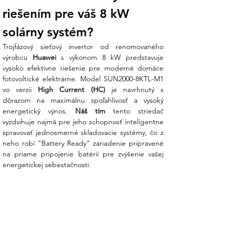
riešenie, ktoré je tiché, bezpečné a plne
riešením pre váš 8 kW 
pripravené na energetickú sebestačnosť.
solárny systém?
Hlavné prednosti meniča Huawei
Trojfázový sieťový invertor od renomovaného 
SUN2000-8KTL-M1 (HC):
výrobcu 
Huawei
 s výkonom 8 kW predstavuje 
vysoko efektívne riešenie pre moderné domáce 
Hybridná funkcia Plug & Play:
Menič
fotovoltické elektrárne. Model SUN2000-8KTL-M1 
je od výroby pripravený na pripojenie
vo verzii 
High Current (HC)
 je navrhnutý s 
batériového systému Huawei LUNA2000.
dôrazom na maximálnu spoľahlivosť a vysoký 
To vám umožňuje kedykoľvek prejsť na
energetický výnos. 
Náš tím
 tento striedač 
systém so skladovaním energie bez
vyzdvihuje najmä pre jeho schopnosť inteligentne 
potreby výmeny striedača.
spravovať jednosmerné skladovacie systémy, čo z 
neho robí "Battery Ready" zariadenie pripravené 
Vysoká účinnosť a výťažok:
Vďaka
na priame pripojenie batérií pre zvýšenie vašej 
špičkovej topológii dosahuje menič
energetickej sebestačnosti.
maximálnu účinnosť až 98,6 %. Verzia
HC zaručuje, že ani pri použití
najvýkonnejších panelov nedôjde k
obmedzeniu prúdu na vstupe.
Maximálna bezpečnosť (AFCI):