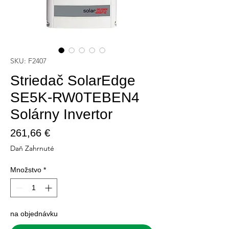
SKU: F2407
Striedač SolarEdge
SE5K-RW0TEBEN4
Solárny Invertor
Price
261,66 €
Daň Zahrnuté
Množstvo
*
na objednávku