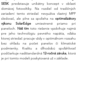
SE5K
 predstavuje unikátny koncept v oblasti 
domácej fotovoltiky. Na rozdiel od tradičných 
Hlavné prednosti striedača SolarEdge
zariadení tento striedač nevyužíva vlastný MPP 
SE5K:
sledovač, ale plne sa spolieha na 
optimalizátory 
výkonu SolarEdge
 umiestnené priamo pri 
Optimalizácia bez kompromisov
: Na
paneloch. 
Náš tím
 toto riešenie vyzdvihuje najmä 
rozdiel od bežných striedačov SolarEdge
pre jeho technológiu pevného napätia, vďaka 
nemá vlastný MPP sledovač – túto úlohu
ktorej striedač pracuje vždy v optimálnom rozsahu 
preberajú optimalizátory pod každým
bez ohľadu na počet panelov či klimatické 
panelom. Výsledkom je až o 25 % viac
podmienky. Kvalitu a dlhodobú spoľahlivosť 
energie v porovnaní s tradičnými
podčiarkuje nadštandardná 
12-ročná záruka
, ktorá 
systémami pri zatienení.
je pri tomto modeli poskytovaná už v základe.
Technológia pevného napätia:
Striedač pracuje vždy v optimálnom
rozsahu vstupného napätia bez ohľadu
na počet panelov (teraz stačí už 8 až 9
optimalizátorov). To zaručuje rekordnú
účinnosť 98,3 % a predlžuje životnosť
elektroniky.
Monitoring na úrovni modulov:
Už