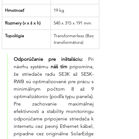
Hmotnosť
19 kg
Rozmery (v x š x h)
540 x 315 x 191 mm
Topológia
Transformerless (Bez 
transformátora)
Odporúčanie pre inštaláciu:
 Pri 
návrhu systému 
náš tím
 pripomína, 
že striedače radu SE3K až SE5K-
RWB sú optimalizované pre prácu s 
minimálnym počtom 8 až 9 
optimalizátorov (podľa typu panela). 
Pre zachovanie maximálnej 
efektívnosti a stability monitoringu 
odporúčame pripojenie striedača k 
internetu cez pevný Ethernet kábel, 
prípadne cez originálne SolarEdge 