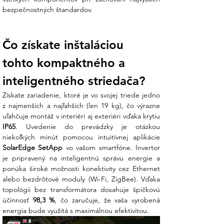
je pre vašu strechu lepšie použiť 8 alebo
bezpečnostných štandardov.
10 panelov? Náš tím v Ensun vám
potvrdí, že vďaka technológii pevného
napätia je tento striedač mimoriadne
Čo získate inštaláciou 
flexibilný aj pri kratších reťazcoch.
tohto kompaktného a 
Technické špecifikácie:
inteligentného striedača?
V Ensun dbáme na kvalitu, ktorú potvrdzuje
Získate zariadenie, ktoré je vo svojej triede jedno 
nadštandardná 12-ročná fabrická záruka:
z najmenších a najľahších (len 19 kg), čo výrazne 
Parameter
Hodnota
IP65
. Uvedenie do prevádzky je otázkou 
Model
SolarEdge SE5K
(Séria RWB)
SolarEdge SetApp
 vo vašom smartfóne. Invertor 
Menovitý výstupný
5 000 W (5 kW)
je pripravený na inteligentnú správu energie a 
výkon (AC)
ponúka široké možnosti konektivity cez Ethernet 
Max. vstupný príkon
6 750 W
alebo bezdrôtové moduly (Wi-Fi, ZigBee). Vďaka 
(DC)
topológii bez transformátora dosahuje špičkovú 
Maximálna účinnosť
98,3 %
účinnosť 
98,3 %
, čo zaručuje, že vaša vyrobená 
Max. vstupné napätie
900 V
energia bude využitá s maximálnou efektivitou.
Topológia
Bez transformátora
Spôsob pripojenia
Trojfázové