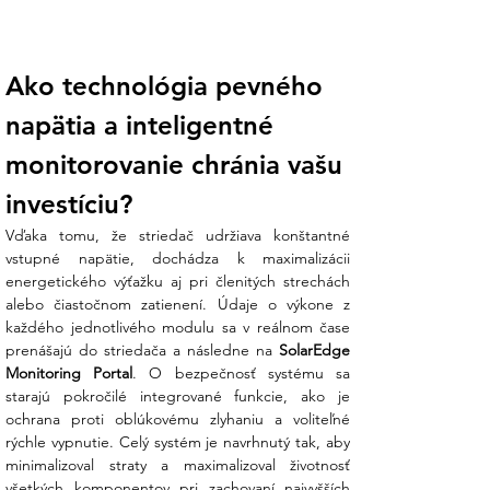
nemusíte hádať, či sú všetky panely v
poriadku. Dáta z každého optimalizátora
sa prenášajú do striedača a následne na
Ako technológia pevného 
SolarEdge Monitoring Portal, kde si ich
môžete kedykoľvek pozrieť online.
napätia a inteligentné 
Pokročilá bezpečnosť:
Systém
monitorovanie chránia vašu 
obsahuje integrovanú ochranu proti
oblúkovému zlyhaniu (AFCI) a funkciu
investíciu?
SafeDC™, ktorá automaticky zníži
Vďaka tomu, že striedač udržiava konštantné 
napätie v kábloch na bezpečnú úroveň
vstupné napätie, dochádza k maximalizácii 
pri vypnutí striedača, čím chráni váš
energetického výťažku aj pri členitých strechách 
majetok aj servisných technikov.
alebo čiastočnom zatienení. Údaje o výkone z 
každého jednotlivého modulu sa v reálnom čase 
Jednoduché uvedenie do prevádzky
prenášajú do striedača a následne na 
SolarEdge 
(SetApp):
Žiadne zložité displeje.
Monitoring Portal
. O bezpečnosť systému sa 
Konfigurácia prebieha bleskovo priamo
starajú pokročilé integrované funkcie, ako je 
cez váš smartfón pomocou intuitívnej
ochrana proti oblúkovému zlyhaniu a voliteľné 
aplikácie SolarEdge SetApp.
rýchle vypnutie. Celý systém je navrhnutý tak, aby 
minimalizoval straty a maximalizoval životnosť 
Koniec technickej neistote:
Váhate, či
všetkých komponentov pri zachovaní najvyšších 