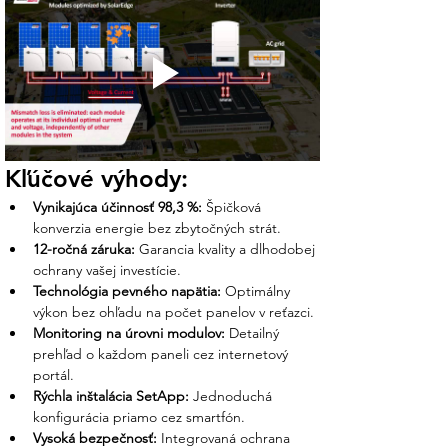
Stupeň ochrany
IP65 (Exteriér aj
interiér)
Hmotnosť / Rozmery
19 kg / 540 x 315 x
191 mm
Čo získate nákupom v Ensun?
Z vášho prieskumu vieme, že SolarEdge je
Kľúčové výhody:
voľbou pre tých, ktorí chcú mať o svojej
elektrárni absolútny prehľad. My v Ensun
Vynikajúca účinnosť 98,3 %:
 Špičková 
vám garantujeme odborné zázemie:
konverzia energie bez zbytočných strát.
12-ročná záruka:
 Garancia kvality a dlhodobej 
Osobná podpora nášho tímu:
ochrany vašej investície.
Pomôžeme vám s návrhom
Technológia pevného napätia:
 Optimálny 
optimalizátorov pre vaše panely tak, aby
výkon bez ohľadu na počet panelov v reťazci.
ste naplno využili potenciál 12-ročnej
Monitoring na úrovni modulov:
 Detailný 
záruky a inteligentnej správy energie.
prehľad o každom paneli cez internetový 
portál.
Nastavenie monitoringu:
Náš tím vám
Rýchla inštalácia SetApp:
 Jednoduchá 
pripraví prístup do portálu, kde uvidíte
konfigurácia priamo cez smartfón.
výkon každého panelu zvlášť, čo
Vysoká bezpečnosť:
 Integrovaná ochrana 