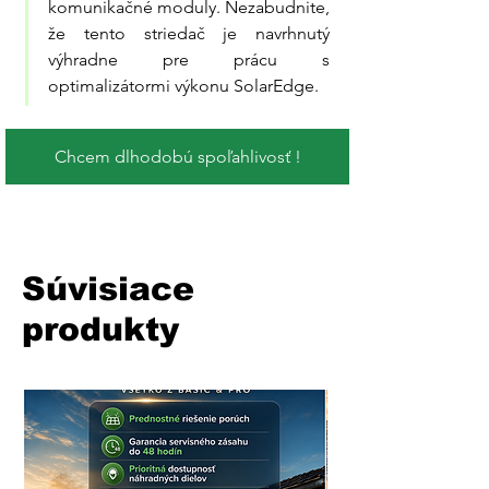
komunikačné moduly. Nezabudnite, 
že tento striedač je navrhnutý 
výhradne pre prácu s 
optimalizátormi výkonu SolarEdge.
Chcem dlhodobú spoľahlivosť !
Súvisiace
produkty