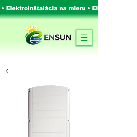
 • Elektroinštalácia na mieru •
Elektroinštalá