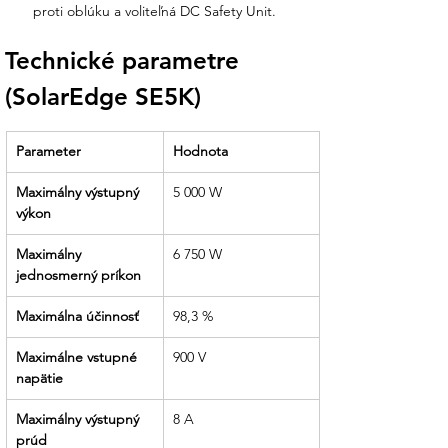
uľahčuje prípadný servis a údržbu.
proti oblúku a voliteľná DC Safety Unit.
Certifikovaná bezpečnosť:
Dodávame
Technické parametre 
riešenia s voliteľnou DC Safety Unit,
(SolarEdge SE5K)
ktorá eliminuje potrebu externých
izolátorov, čím šetríme váš čas aj
peniaze pri montáži.
Parameter
Hodnota
Partner, ktorý drží slovo:
Od rýchlej
Maximálny výstupný 
5 000 W
expedície najľahšieho striedača vo svojej
výkon
triede až po technickú asistenciu pri
oživovaní cez SetApp sme tu pre vás.
Maximálny 
6 750 W
jednosmerný príkon
Maximálna účinnosť
98,3 %
Maximálne vstupné 
900 V
napätie
Maximálny výstupný 
8 A
prúd