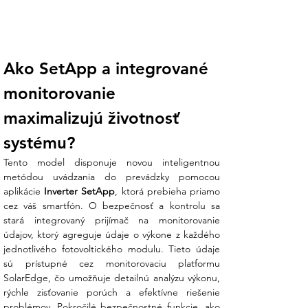
certifikovaný technik nakonfigurovať
menič rýchlo a bezchybne priamo na
mieste.
Ako SetApp a integrované 
Integrované monitorovanie:
Zabudovaný prijímač agreguje dáta z
monitorovanie 
každého optimalizátora. Cez bezplatný
portál SolarEdge Monitoring môžete
maximalizujú životnosť 
sledovať výkon každého panelu zvlášť,
čo umožňuje bleskovú identifikáciu
systému?
akýchkoľvek porúch.
Tento model disponuje novou inteligentnou 
metódou uvádzania do prevádzky pomocou 
Pokročilá bezpečnosť SafeDC™:
aplikácie 
Inverter SetApp
, ktorá prebieha priamo 
Systém automaticky znižuje DC napätie
cez váš smartfón. O bezpečnosť a kontrolu sa 
na bezpečnú úroveň (1V na modul) pri
stará integrovaný prijímač na monitorovanie 
každom vypnutí striedača alebo siete.
údajov, ktorý agreguje údaje o výkone z každého 
Tým chráni majetok aj osoby pri údržbe
jednotlivého fotovoltického modulu. Tieto údaje 
či zásahu hasičov.
sú prístupné cez monitorovaciu platformu 
SolarEdge, čo umožňuje detailnú analýzu výkonu, 
Koniec technickej neistote:
Nie ste si
rýchle zisťovanie porúch a efektívne riešenie 
istí, či sú optimalizátory vhodné pre vašu
problémov. Pokročilé bezpečnostné funkcie, ako 