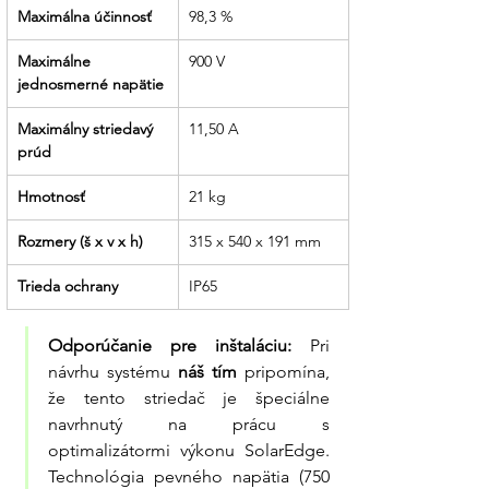
Maximálna účinnosť
98,3 %
Maximálne 
900 V
jednosmerné napätie
Maximálny striedavý 
11,50 A
prúd
Hmotnosť
21 kg
Rozmery (š x v x h)
315 x 540 x 191 mm
Trieda ochrany
IP65
Odporúčanie pre inštaláciu:
 Pri 
návrhu systému 
náš tím
 pripomína, 
že tento striedač je špeciálne 
navrhnutý na prácu s 
optimalizátormi výkonu SolarEdge. 
Technológia pevného napätia (750 