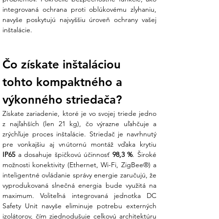
strechu s viacerými orientáciami? Náš
integrovaná ochrana proti oblúkovému zlyhaniu, 
tím v Ensun vám navrhne konfiguráciu
navyše poskytujú najvyššiu úroveň ochrany vašej 
tak, aby ste naplno využili potenciál
inštalácie.
technológie SolarEdge.
Technické dáta:
Čo získate inštaláciou 
V Ensun vsádzame na zariadenia, ktoré
tohto kompaktného a 
posúvajú hranice efektivity a bezpečnosti:
výkonného striedača?
Parameter
Hodnota
Získate zariadenie, ktoré je vo svojej triede jedno 
Model
SolarEdge SE7K (SetApp)
z najľahších (len 21 kg), čo výrazne uľahčuje a 
Menovitý AC
7 000 W (7 kW)
zrýchľuje proces inštalácie. Striedač je navrhnutý 
výkon
Max. DC výkon
9 450 W
IP65
 a dosahuje špičkovú účinnosť 
98,3 %
. Široké 
(vstup)
možnosti konektivity (Ethernet, Wi-Fi, ZigBee®) a 
Maximálna
98,3 %
inteligentné ovládanie správy energie zaručujú, že 
účinnosť
vyprodukovaná slnečná energia bude využitá na 
Menovité DC
750 V (Pevné napätie)
maximum. Voliteľná integrovaná jednotka DC 
napätie
Safety Unit navyše eliminuje potrebu externých 
Stupeň ochrany
IP65 (Vonkajšia aj vnútorná
izolátorov, čím zjednodušuje celkovú architektúru 
inštalácia)