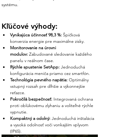
systému.
Hmotnosť /
21 kg / 315 x 540 x 191
Rozmery
mm
Prevádzková
-40 °C až +60 °C
Kľúčové výhody:
teplota
Vynikajúca účinnosť 98,3 %:
 Špičková 
Čo získate nákupom v Ensun?
konverzia energie pre maximálne zisky.
Monitorovanie na úrovni 
Z vášho prieskumu vieme, že SolarEdge je
modulov:
 Zabudované sledovanie každého 
voľbou pre tých, ktorí hľadajú najvyšší
panelu v reálnom čase.
štandard kontroly nad svojou investíciou.
Rýchle spustenie SetApp:
 Jednoduchá 
My v Ensun vám garantujeme odborné
konfigurácia meniča priamo cez smartfón.
zázemie:
Technológia pevného napätia:
 Optimálny 
vstupný rozsah pre dlhšie a výkonnejšie 
Osobná podpora nášho tímu:
reťazce.
Pomôžeme vám s výberom správnych
Pokročilá bezpečnosť:
 Integrovaná ochrana 
optimalizátorov (napr. séria S440) pre
proti oblúkovému zlyhaniu a voliteľné rýchle 
vaše panely, aby celý ekosystém
vypnutie.
fungoval bezchybne.
Kompaktný a odolný:
 Jednoduchá inštalácia 
a vysoká odolnosť voči vonkajším vplyvom 
Nastavenie dohľadu:
Náš tím vám
(IP65).
pripraví prístup do monitorovacieho