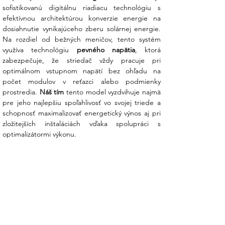
sofistikovanú digitálnu riadiacu technológiu s 
Hlavné prednosti striedača SolarEdge
efektívnou architektúrou konverzie energie na 
SE7K:
dosiahnutie vynikajúceho zberu solárnej energie. 
Na rozdiel od bežných meničov, tento systém 
Optimalizácia na úrovni modulov:
využíva technológiu 
pevného napätia
, ktorá 
Každý panel pracuje nezávisle na
zabezpečuje, že striedač vždy pracuje pri 
svojom maximálnom bode výkonu
optimálnom vstupnom napätí bez ohľadu na 
(MPP). Ak je jeden panel v tieni, zvyšok
počet modulov v reťazci alebo podmienky 
systému stále vyrába na 100 %, čo
prostredia. 
Náš tím
 tento model vyzdvihuje najmä 
zvyšuje celkový výnos až o 25 %.
pre jeho najlepšiu spoľahlivosť vo svojej triede a 
schopnosť maximalizovať energetický výnos aj pri 
Technológia pevného napätia:
zložitejších inštaláciách vďaka spolupráci s 
Striedač pracuje vždy pri optimálnom
optimalizátormi výkonu.
vstupnom napätí bez ohľadu na počet
panelov v reťazci. To znižuje namáhanie
komponentov a zabezpečuje špičkovú
účinnosť 98,3 %.
Jednoduché oživenie cez SetApp:
Zabudnite na zložité nastavovanie.
Pomocou mobilnej aplikácie SetApp a
smartfónu dokáže náš tím alebo