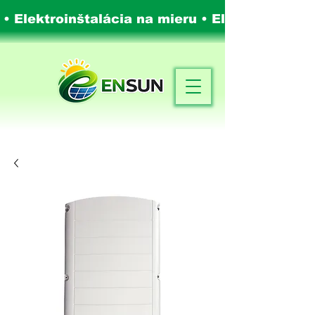
 • Elektroinštalácia na mieru •
Elektroinštalá