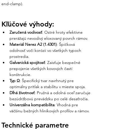
end-clamp).
Materiá
Nerezová oceľ (A2 / AISI 304)
l
Kompat
Väčšina štandardných hliníkových
Kľúčové výhody:
ibilita
rámov PV panelov
Použitie
Medzi rám panela a montážny profil
Zaručená vodivosť
: Ostré hroty efektívne 
(pod svorku)
prerážajú nevodivý eloxovaný povrch rámov.
Funkcia
Vyrovnanie potenciálov a ochrana
Materiál Nerez A2 (1.4301)
: Špičková 
pred bleskom/prepätím
odolnosť voči korózii vo všetkých typoch 
prostredia.
Čo získate nákupom v Ensun?
Galvanická spojitosť
: Zaisťuje bezpečné 
prepojenie všetkých kovových častí 
Kvalitné uzemnenie je neviditeľným, ale o to
konštrukcie.
dôležitejším pilierom bezpečnej elektrárne.
Typ Ω
: Špecifický tvar navrhnutý pre 
My v Ensun vám garantujeme:
optimálny prítlak a stabilitu v mieste spoja.
Dlhá životnosť
: Pružná a odolná oceľ zaručuje 
Osobná podpora nášho tímu:
bezúdržbovú prevádzku po celé desaťročia.
Pomôžeme vám s výberom správneho
Univerzálna kompatibilita
: Vhodná pre 
počtu uzemňovacích prvkov a
väčšinu bežných hliníkových profilov a rámov.
odporučíme vhodné nerezové skrutky
pre ich fixáciu.
Technické parametre 