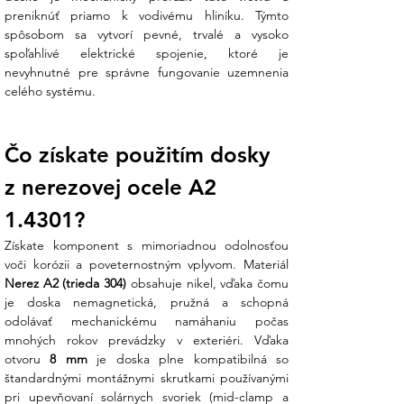
preniknúť priamo k vodivému hliníku. Týmto 
Zvýšená bezpečnosť systému:
spôsobom sa vytvorí pevné, trvalé a vysoko 
Správne uzemnenie minimalizuje riziko
spoľahlivé elektrické spojenie, ktoré je 
úrazu elektrickým prúdom a chráni citlivú
nevyhnutné pre správne fungovanie uzemnenia 
elektroniku (optimalizátory, striedače)
celého systému.
pred poškodením statickým nábojom.
Koniec technickej neistote:
Nie ste si
Čo získate použitím dosky 
istí, či váš projekt vyžaduje uzemňovaciu
dosku pod každý panel? Náš tím v
z nerezovej ocele A2 
Ensun vám poradí s normami pre
uzemnenie konštrukcií, aby bola vaša
1.4301?
revízia bezproblémová.
Získate komponent s mimoriadnou odolnosťou 
Technické špecifikácie:
Nerez A2 (trieda 304)
 obsahuje nikel, vďaka čomu 
je doska nemagnetická, pružná a schopná 
V Ensun kladieme dôraz na certifikované
odolávať mechanickému namáhaniu počas 
komponenty, ktoré chránia vašu investíciu:
mnohých rokov prevádzky v exteriéri. Vďaka 
otvoru 
8 mm
 je doska plne kompatibilná so 
Parame
Hodnota
štandardnými montážnymi skrutkami používanými 
ter
pri upevňovaní solárnych svoriek (mid-clamp a 
Typ
Uzemňovacia doska (Modul 1)