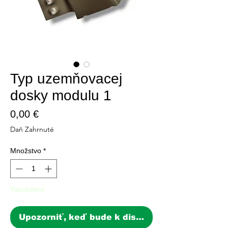
Typ uzemňovacej
dosky modulu 1
Price
0,00 €
Daň Zahrnuté
Množstvo
*
Vypredané
Upozorniť, keď bude k dispozícii