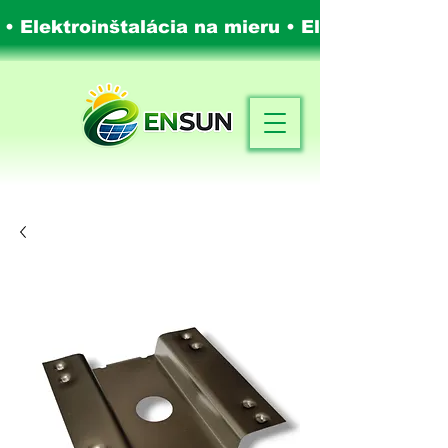
 • Elektroinštalácia na mieru •
Elektroinštalá