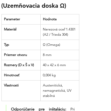
Komplexné poradenstvo:
Náš tím vám
(Uzemňovacia doska Ω)
vysvetlí dôležitosť prepojenia konštrukcie
s hlavnou uzemňovacou svorkou budovy
pre maximálnu ochranu.
Parameter
Hodnota
Preverená kvalita:
Dodávame
Materiál
Nerezová oceľ 1.4301 
komponenty, ktoré sú testované na
(A2 / Trieda 304)
mechanickú odolnosť a dlhodobú
elektrickú kontinuitu.
Typ
Ω (Omega)
Partner pre bezpečnú energiu:
Od
Priemer otvoru
8 mm
drobných montážnych dielov až po
kompletné technologické celky sme tu
Rozmery (D x Š x V)
40 x 42 x 6 mm
pre vás s odbornou radou.
Hmotnosť
0,004 kg
Vlastnosti
Austenitická, 
nemagnetická, UV 
stabilná
Odporúčanie pre inštaláciu:
 Pri 