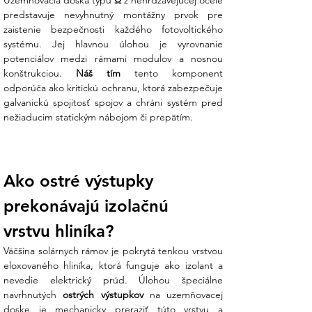
Uzemňovacia doska typu 
Ω
 z nehrdzavejúcej ocele 
Modul 1:
predstavuje nevyhnutný montážny prvok pre 
zaistenie bezpečnosti každého fotovoltického 
Účinná penetrácia povrchu:
Doska je
systému. Jej hlavnou úlohou je vyrovnanie 
vybavená špeciálnymi hrotmi, ktoré pri
potenciálov medzi rámami modulov a nosnou 
dotiahnutí úchytu (clampu) preniknú cez
konštrukciou. 
Náš tím
 tento komponent 
eloxovanú (anodizovanú) vrstvu
odporúča ako kritickú ochranu, ktorá zabezpečuje 
hliníkového rámu panela. Tým sa vytvorí
galvanickú spojitosť spojov a chráni systém pred 
dokonalý elektrický kontakt potrebný pre
nežiaducim statickým nábojom či prepätím.
správne uzemnenie.
Vysoká odolnosť materiálu:
Vyrobená
z kvalitnej nerezovej ocele, ktorá
Ako ostré výstupky 
zaručuje dlhú životnosť a stálu vodivosť
bez rizika korózie aj v náročnom
prekonávajú izolačnú 
exteriérovom prostredí.
vrstvu hliníka?
Zjednodušená inštalácia:
Modulárny
Väčšina solárnych rámov je pokrytá tenkou vrstvou 
dizajn umožňuje jednoduché vloženie
eloxovaného hliníka, ktorá funguje ako izolant a 
dosky pod stredové alebo krajné svorky
nevedie elektrický prúd. Úlohou špeciálne 
počas montáže panelov, čím sa šetrí čas
navrhnutých 
ostrých výstupkov
 na uzemňovacej 
a znižujú náklady na prácu.
doske je mechanicky preraziť túto vrstvu a 