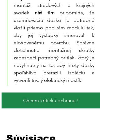
montáži stredových a krajných 
svoriek 
náš tím
 pripomína, že 
uzemňovaciu dosku je potrebné 
vložiť priamo pod rám modulu tak, 
aby jej výstupky smerovali k 
eloxovanému povrchu. Správne 
dotiahnutie montážnej skrutky 
zabezpečí potrebný prítlak, ktorý je 
nevyhnutný na to, aby hroty dosky 
spoľahlivo prerazili izoláciu a 
vytvorili trvalý elektrický mostík.
Chcem kritickú ochranu !
Súvisiace