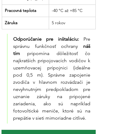
pripojovacích vodičov, čo je kľúčové pre
správnu funkciu prepäťovej ochrany.
Pracovná teplota
-40 °C až +85 °C
Partner pre bezpečnú energiu:
Sme tu
Záruka
5 rokov
pre vás s rýchlym dodaním a technickou
podporou, ktorá vám dodá pokojný
Odporúčanie pre inštaláciu:
 Pre 
spánok aj počas búrky.
správnu funkčnosť ochrany 
náš 
tím
 pripomína dôležitosť čo 
najkratších pripojovacích vodičov k 
uzemňovacej prípojnici (ideálne 
pod 0,5 m). Správne zapojenie 
zvodiča v hlavnom rozvádzači je 
nevyhnutným predpokladom pre 
uznanie záruky na pripojené 
zariadenia, ako sú napríklad 
fotovoltické meniče, ktoré sú na 
prepätie v sieti mimoriadne citlivé.