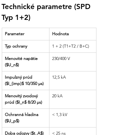
Technické parametre (SPD 
Čo získate nákupom v Ensun?
Typ 1+2)
Kvalitný zvodič prepätia je investícia, ktorá
sa vráti pri prvej silnej búrke. My v Ensun
Parameter
Hodnota
vám garantujeme:
Typ ochrany
1 + 2 (T1+T2 / B+C)
Osobná podpora nášho tímu:
Pomôžeme vám s návrhom umiestnenia
Menovité napätie 
230/400 V
zvodiča v hlavnom alebo podružnom
($U_n$)
rozvádzači pre dosiahnutie najlepšej
ochrannej kaskády.
Impulzný prúd 
12,5 kA
($I_{imp}$ 10/350 μs)
Kompletné riešenie ochrany:
Náš tím
vám k AC zvodiču odporučí aj vhodné
Menovitý zvodový 
20 kA
DC zvodiče CITEL pre stranu solárnych
prúd ($I_n$ 8/20 μs)
panelov, aby bola vaša fotovoltika
chránená z oboch strán.
Ochranná hladina 
< 1,3 kV
($U_p$)
Odborné poradenstvo pri zapojení
:
Poradíme vám s dĺžkou a prierezom
Doba odozvy ($t_A$)
< 25 ns