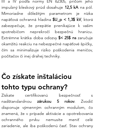
III a IV podľa normy EN 62305, pričom jeho 
modul je vybavený indikátorom (zelená/
impulzný bleskový prúd dosahuje 
12,5 kA
 na pól. 
červená), takže jediným pohľadom do
Mimoriadne dôležitým parametrom je nízka 
rozvádzača zistíte, či je ochrana stále
napäťová ochranná hladina 
$U_p < 1,3$ kV
, ktorá 
aktívna a funkčná.
zabezpečuje, že prepätie prenikajúce k vašim 
spotrebičom neprekročí bezpečnú hranicu. 
Diaľková signalizácia (R):
Verzia
Extrémne krátka doba odozvy 
$< 25$ ns
 zaručuje 
DS132R obsahuje bezpotenciálový
okamžitú reakciu na nebezpečné napäťové špičky, 
kontakt, ktorý umožňuje pripojenie k
čím sa minimalizuje riziko poškodenia meničov, 
monitorovaciemu systému alebo alarmu,
počítačov či inej drahej techniky.
ktorý vás okamžite upozorní na potrebu
výmeny modulu.
Čo získate inštaláciou 
Kompaktný dizajn na DIN lištu:
Zaberá len 2 moduly v rozvádzači (šírka
tohto typu ochrany?
36 mm), čo uľahčuje inštaláciu aj do už
existujúcich elektrických skríň.
Získate certifikovanú bezpečnosť s 
nadštandardnou 
zárukou 5 rokov
. Zvodič 
Koniec technickej neistote:
Neviete, či
disponuje výmenným ochranným modulom, čo 
je tento zvodič vhodný pre vašu sieťovú
znamená, že v prípade aktivácie a opotrebovania 
sústavu (TN/TT)? Náš tím v Ensun vám
ochranného prvku nemusíte meniť celé 
pomôže s výberom správnej schémy
zariadenie, ale iba poškodenú časť. Stav ochrany 