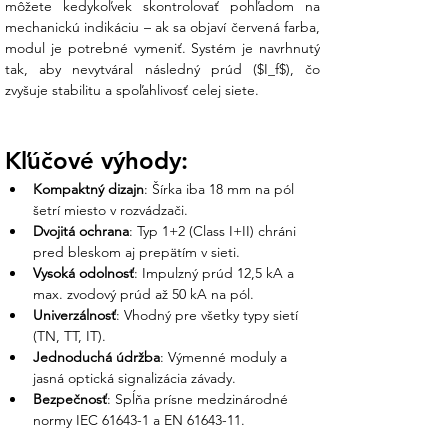
zapojenia, aby bola ochrana
môžete kedykoľvek skontrolovať pohľadom na 
stopercentne účinná.
mechanickú indikáciu – ak sa objaví červená farba, 
modul je potrebné vymeniť. Systém je navrhnutý 
Technické špecifikácie:
tak, aby nevytváral následný prúd ($I_f$), čo 
zvyšuje stabilitu a spoľahlivosť celej siete.
V Ensun kladieme dôraz na certifikovanú
kvalitu, ktorá spĺňa najprísnejšie európske
normy:
Kľúčové výhody:
Kompaktný dizajn
: Šírka iba 18 mm na pól 
Parameter
Hodnota
šetrí miesto v rozvádzači.
Model / Kód
DS132R-230 / C571502
Dvojitá ochrana
: Typ 1+2 (Class I+II) chráni 
Typ ochrany
T1 + T2 (B+C)
pred bleskom aj prepätím v sieti.
Počet pólov
2-pólový (L + N)
Vysoká odolnosť
: Impulzný prúd 12,5 kA a 
Menovité napätie
230 V AC
max. zvodový prúd až 50 kA na pól.
(Un)
Univerzálnosť
: Vhodný pre všetky typy sietí 
Max. impulzný
12,5 kA na pól (vlna
(TN, TT, IT).
prúd (Iimp)
10/350 µs)
Jednoduchá údržba
: Výmenné moduly a 
Ochranná úroveň
≤ 1,5 kV
jasná optická signalizácia závady.
(Up)
Bezpečnosť
: Spĺňa prísne medzinárodné 
Montáž
DIN lišta 35 mm
normy IEC 61643-1 a EN 61643-11.
Signalizácia
Vizuálna + diaľkový
kontakt (prepínací)