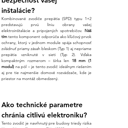
bezpečnosť vašej 
prevencie pred nákladnými opravami.
inštalácie?
Hlavné prednosti zvodiča CITEL
Kombinované zvodiče prepätia (SPD) typu 1+2 
DS132R-230:
predstavujú prvú líniu obrany vašej 
elektroinštalácie a pripojených spotrebičov. 
Náš 
Kombinovaná ochrana T1+T2:
tím
 tento komponent odporúča ako kľúčový prvok 
Zariadenie v sebe spája vlastnosti
ochrany, ktorý v jednom module spája schopnosť 
bleskoistky (Typ 1) aj zvodiča prepätia
zvládnuť priamy zásah bleskom (Typ 1) aj nepriame 
(Typ 2). Zvláda extrémne prúdové
prepätia vzniknuté v sieti (Typ 2). Vďaka 
impulzy a zároveň jemne obmedzuje
kompaktným rozmerom – šírka len 
18 mm (1 
napätie na úroveň bezpečnú pre citlivú
modul)
 na pól – je tento zvodič ideálnym riešením 
elektroniku.
aj pre tie najmenšie domové rozvádzače, kde je 
priestor na montáž obmedzený.
Vymeniteľné moduly:
V prípade silného
zásahu a opotrebovania ochranného
prvku nemusíte meniť celé zariadenie.
Stačí jednoducho vymeniť zásuvný
Ako technické parametre 
modul, čo výrazne šetrí čas aj náklady
pri údržbe.
chránia citlivú elektroniku?
Tento zvodič je navrhnutý pre budovy triedy rizika 
Optická signalizácia stavu:
Každý