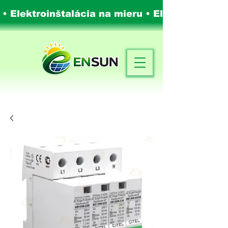
 • Elektroinštalácia na mieru •
Elektroinštalá