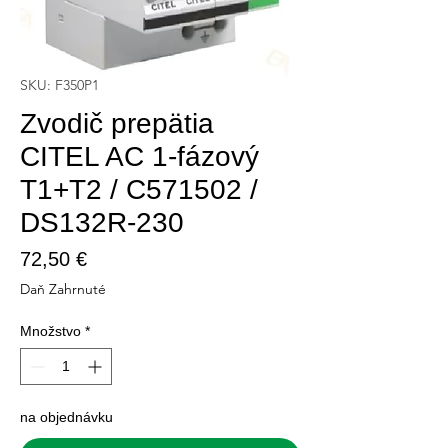
SKU: F350P1
Zvodič prepätia
CITEL AC 1-fázový
T1+T2 / C571502 /
DS132R-230
Price
72,50 €
Daň Zahrnuté
Množstvo
*
na objednávku