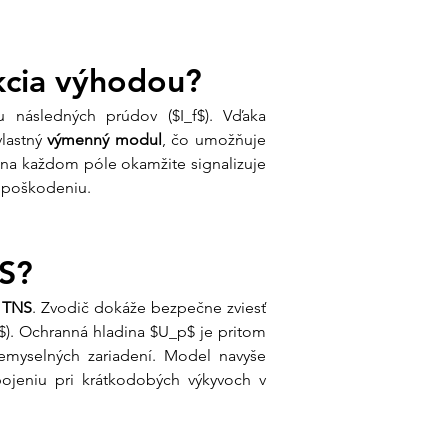
Hodnota
DS134RS-230
kcia výhodou?
571504 (sústava TN-S/TT) /
571514
u následných prúdov ($I_f$). Vďaka 
T1 + T2 (Trieda I + II)
4-pólový (3L + N)
lastný 
výmenný modul
, čo umožňuje 
n)
230/400 V AC
na každom póle okamžite signalizuje 
12,5 kA na pól (spolu 50 kA)
u poškodeniu.
a
Áno (prepínací kontakt)
DIN lišta 35 mm (šírka 4 moduly)
NS?
om v Ensun?
 
TNS
. Zvodič dokáže bezpečne zviesť 
e najdôležitejším "poistením" vášho
}$). Ochranná hladina $U_p$ je pritom 
elektroniky.
myselných zariadení. Model navyše 
ojeniu pri krátkodobých výkyvoch v 
rantujeme:
 nášho tímu:
Pomôžeme vám určiť,