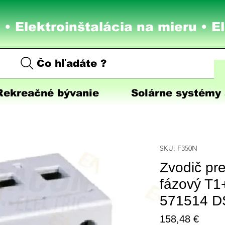
 • Elektroinštalácia na mieru •
E
Čo hľadáte ?
Rekreačné bývanie
Solárne systémy 
SKU: F350N
Zvodič pr
fázový T1
571514 D
Price
158,48 €