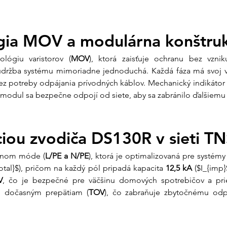
Parameter
Model
ógia MOV a modulárna konštru
Kód produktu
lógiu varistorov (
MOV
), ktorá zaisťuje ochranu bez vznik
Typ ochrany
Počet pólov
držba systému mimoriadne jednoduchá. Každá fáza má svoj v
Menovité napätie (U
 potreby odpájania prívodných káblov. Mechanický indikátor 
Max. impulzný prúd
, modul sa bezpečne odpojí od siete, aby sa zabránilo ďalšiem
(Iimp)
Diaľková signalizáci
Montáž
áciou zvodiča DS130R v sieti T
Čo získate nákup
očnom móde (
L/PE a N/PE
), ktorá je optimalizovaná pre systémy
Prepäťová ochrana j
total}$), pričom na každý pól pripadá kapacita 
12,5 kA
 ($I_{imp
striedača a domácej 
V
, čo je bezpečné pre väčšinu domových spotrebičov a prie
i dočasným prepätiam (
TOV
), čo zabraňuje zbytočnému odp
My v Ensun vám ga
Osobná podpora