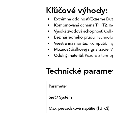
Kľúčové výhody:
Extrémna odolnosť (Extreme Dut
Kombinovaná ochrana T1+T2
: R
Vysoká zvodová schopnosť
: Celk
Bez následného prúdu
: Technoló
Všestranná montáž
: Kompatibiln
Možnosť diaľkovej signalizácie
: 
Odolný materiál
: Puzdro z termo
Technické paramet
Parameter
Sieť / Systém
Max. prevádzkové napätie ($U_c$)