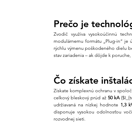
Prečo je technol
Zvodič využíva vysokoúčinnú techno
modulárnemu formátu „Plug-in“ je ú
rýchlu výmenu poškodeného dielu bez
stav zariadenia – ak dôjde k poruche
Čo získate inštal
Získate komplexnú ochranu v spol
celkový bleskový prúd až 
50 kA
 ($I_{
udržiavaná na nízkej hodnote 
1,3 k
disponuje vysokou odolnosťou voč
rozvodnej sieti.