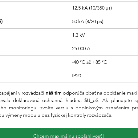
12,5 kA (10/350 µs)
$)
50 kA (8/20 µs)
1,3 kV
25 000 A
-40 °C až +85 °C
IP20
 zapájaní v rozvádzači 
náš tím
 odporúča dbať na dodržanie maxim
ovala deklarovaná ochranná hladina $U_p$. Ak plánujete sys
o monitoringu, zvoľte verziu s doplnkovým označením pre d
bu výmeny modulu bez fyzickej kontroly rozvádzača.
Chcem maximálnu spoľahlivosť !