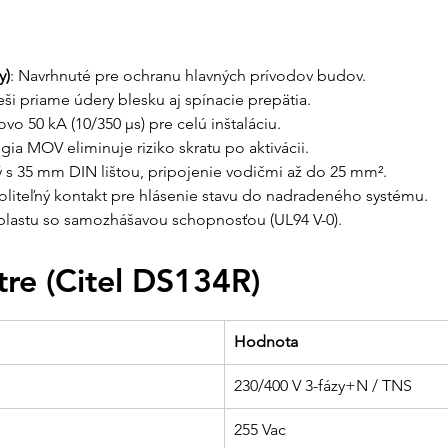
či je tento model
blesku (LPL I - IV
Odborné porade
y)
: Navrhnuté pre ochranu hlavných prívodov budov.
navrhne kompletn
ieši priame údery blesku aj spínacie prepätia.
fotovoltiky, aby 
ovo 50 kA (10/350 µs) pre celú inštaláciu.
gia MOV eliminuje riziko skratu po aktivácii.
Rýchla expedíc
ý s 35 mm DIN lištou, pripojenie vodičmi až do 25 mm².
skladom, aby ste 
zabezpečenú čo n
Voliteľný kontakt pre hlásenie stavu do nadradeného systému.
plastu so samozhášavou schopnosťou (UL94 V-0).
Partner pre be
technickou pomoc
re (Citel DS134R)
elektrických sys
Hodnota
230/400 V 3-fázy+N / TNS
255 Vac