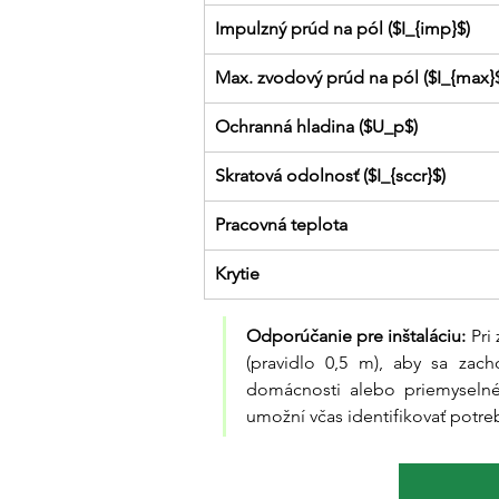
Impulzný prúd na pól ($I_{imp}$)
Max. zvodový prúd na pól ($I_{max}
Ochranná hladina ($U_p$)
Skratová odolnosť ($I_{sccr}$)
Pracovná teplota
Krytie
Odporúčanie pre inštaláciu:
 Pri
(pravidlo 0,5 m), aby sa zach
domácnosti alebo priemyselnéh
umožní včas identifikovať potre