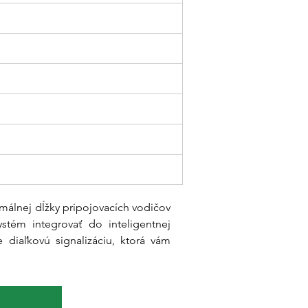
álnej dĺžky pripojovacích vodičov 
tém integrovať do inteligentnej 
iaľkovú signalizáciu, ktorá vám 