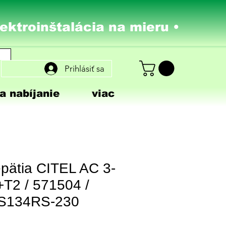
lektroinštalácia na mieru •
Prihlásiť sa
a nabíjanie
viac
epätia CITEL AC 3-
+T2 / 571504 /
S134RS-230