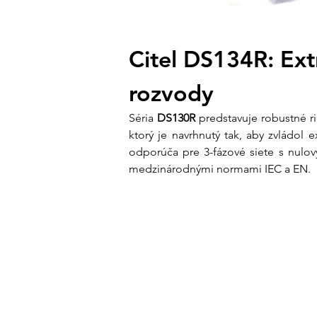
Citel DS134R: Ex
rozvody
Séria 
DS130R
 predstavuje robustné r
ktorý je navrhnutý tak, aby zvládo
odporúča pre 3-fázové siete s nulo
medzinárodnými normami IEC a EN.