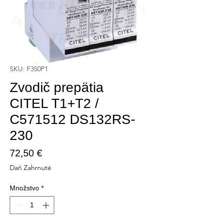
SKU: F350P1
Zvodič prepätia
CITEL T1+T2 /
C571512 DS132RS-
230
Price
72,50 €
Daň Zahrnuté
Množstvo
*