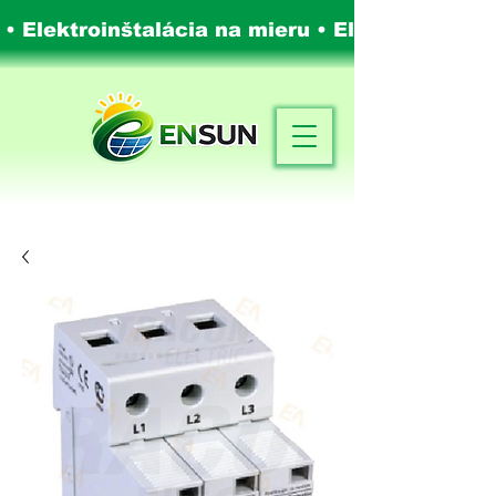
 • Elektroinštalácia na mieru •
Elektroinštalá