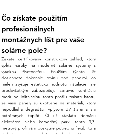
Technické dáta:
Čo získate použitím 
V Ensun dbáme na to, aby vaše
profesionálnych 
konštrukcie spĺňali najvyššie technické
nároky:
montážnych líšt pre vaše 
solárne pole?
Parameter
Hodnota
Model
F806 (zosilnený montážny
Získate certifikovaný konštrukčný základ, ktorý 
profil)
spĺňa nároky na moderné solárne systémy s 
Rozmery
40 mm x 40 mm
vysokou životnosťou. Použitím týchto líšt 
Dĺžka
3300 mm
dosiahnete dokonale rovinu pod panelmi, čo 
Materiál
Vysokopevnostný hliník
nielen zvyšuje estetickú hodnotu inštalácie, ale 
Upevňovací
T-drážka (horná a spodná)
predovšetkým zabezpečuje správnu ventiláciu 
systém
modulov. Inštaláciou tohto profilu získate istotu, 
Kompatibilita
Kladivové skrutky M8, T-
že vaše panely sú ukotvené na materiáli, ktorý 
matice s guľou
nepodlieha degradácii vplyvom UV žiarenia ani 
Hmotnosť
Optimalizovaná pre nízke
extrémnych teplôt. Či už staviate domácu 
zaťaženie strechy
elektráreň alebo komerčný park, tento 3,3-
metrový profil vám poskytne potrebnú flexibilitu a 
Čo získate nákupom v Ensun?