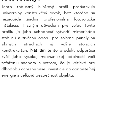
Tento robustný hliníkový profil predstavuje 
Prečo je profil F806 s dĺžkou 3300 mm
univerzálny konštrukčný prvok, bez ktorého sa 
ideálnou voľbou?
nezaobíde žiadna profesionálna fotovoltická 
inštalácia. Hlavným dôvodom pre voľbu tohto 
Efektívna dĺžka 3,3 metra:
Táto dĺžka je
profilu je jeho schopnosť vytvoriť mimoriadne 
optimalizovaná pre montáž troch
stabilnú a trvácnu oporu pre solárne panely na 
panelov vedľa seba (v portrétnej
šikmých strechách aj voľne stojacich 
orientácii), čím znižujete potrebu spojok
konštrukciách. 
Náš tím
 tento produkt odporúča 
profilov. Menej spojov znamená vyššiu
kvôli jeho vysokej mechanickej odolnosti voči 
torznú tuhosť celej konštrukcie a úsporu
zaťaženiu snehom a vetrom, čo je kritické pre 
nákladov na materiál.
dlhodobú ochranu vašej investície do obnoviteľnej 
energie a celkovú bezpečnosť objektu.
Inovatívne T-drážkové matice s
pružinovou guľou:
Už žiadne
vypadávanie matíc z drážky počas
montáže! Samonastavovacie matice s
pružinou zostávajú presne tam, kde ich
umiestnite, čo je neoceniteľné pri práci
na šikmých strechách.
Systém kladivových skrutiek: