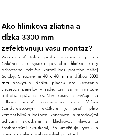
Špeciálna geometria drážok profilu F806
umožňuje vkladanie skrutiek v
ktoromkoľvek bode lišty, nielen z jej
konca. To vám dáva maximálnu voľnosť
Ako hliníková zliatina a 
pri polohovaní úchytov a urýchľuje
inštaláciu o desiatky minút.
dĺžka 3300 mm 
Robustný prierez 40x40 mm:
Klasický
zefektívňujú vašu montáž?
priemyselný rozmer s optimalizovanou
Výnimočnosť tohto profilu spočíva v použití 
hrúbkou steny zaručuje, že sa profil
ľahkého, ale vysoko pevného 
hliníka
, ktorý 
neprehýba ani pri maximálnom zaťažení
prirodzene odoláva korózii bez potreby ďalšej 
snehom či vetrom. Získate tak stabilitu,
údržby. S rozmermi 
40 x 40 mm
 a dĺžkou 
3300 
ktorá chráni sklo vašich panelov pred
mm
 poskytuje ideálnu plochu pre uchytenie 
mikrotruhlinami.
viacerých panelov v rade, čím sa minimalizuje 
potreba spájania kratších kusov a zvyšuje sa 
Koniec technickej neistote:
Hneváte
celková tuhosť montážneho roštu. Vďaka 
sa na komplikované návody a
štandardizovaným drážkam je profil plne 
nepasujúce súčiastky? Náš tím v Ensun
kompatibilný s bežnými koncovými a stredovými 
vám k tomuto profilu odporučí presne
úchytmi, skrutkami s kladivovou hlavou či 
kompatibilné svorky a príslušenstvo, aby
šesťhrannými skrutkami, čo umožňuje rýchlu a 
každá skrutka zapadla na svoje miesto
presnú inštaláciu v akomkoľvek prostredí.
hneď na prvýkrát.