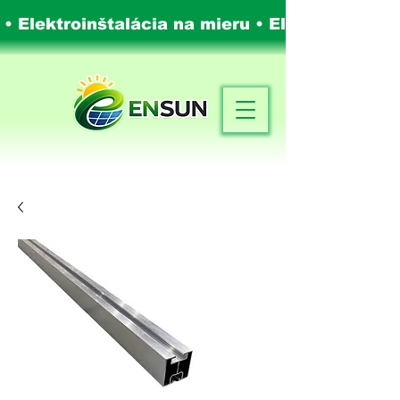
 • Elektroinštalácia na mieru •
Elektroinštalá