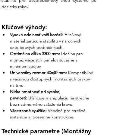
stabilitu pre bezproblémový chod systému po 
desiatky rokov.
Z vášho prieskumu vieme, že sa zákazníci
obávajú dopravy dlhých profilov a ich
poškodenia. My v Ensun staviame na
Kľúčové výhody:
spoľahlivosti:
Vysoká odolnosť voči korózii:
 Hliníkový 
Osobná podpora nášho tímu:
Ak
materiál zaručuje stabilitu v náročných 
plánujete inštaláciu s netradičným
exteriérových podmienkach.
rozložením panelov, náš tím vám
Optimálna dĺžka 3300 mm:
 Ideálna pre 
pomôže s optimalizáciou rezného plánu
montáž viacerých panelov súčasne s 
profilov, aby ste minimalizovali odpad.
minimom spojov.
Univerzálny rozmer 40x40 mm:
 Kompatibilný 
Kompletné riešenie na kľúč:
Profil
s väčšinou dostupných montážnych prvkov 
F806 nedodávame "holý". U nás nájdete
na trhu.
aj originálne matice s pružinovou guľou a
Nízka hmotnosť pri vysokej 
kladivové skrutky, ktoré k tomuto
pevnosti:
 Uľahčuje manipuláciu na streche 
systému neodmysliteľne patria.
bez nadmerného zaťaženia krovu.
Bezpečná preprava nadrozmerov:
Všestranné využitie:
 Vhodné pre strešné 
Máme skúsenosti s logistikou 3,3-
inštalácie aj pozemné konštrukcie.
metrových profilov. Zabezpečíme, aby k
vám tovar dorazil bez ohybov či
Technické parametre (Montážny 