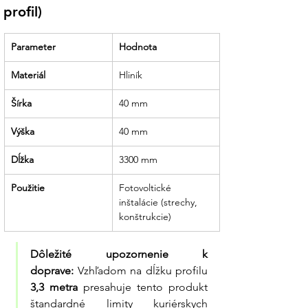
škrabancov, pripravený na okamžitú
profil)
montáž.
Partner, ktorý drží slovo:
Sme tu pre
Parameter
Hodnota
vás od výpočtu statiky až po dodanie
poslednej krytky profilu.
Materiál
Hliník
Šírka
40 mm
Výška
40 mm
Dĺžka
3300 mm
Použitie
Fotovoltické 
inštalácie (strechy, 
konštrukcie)
Dôležité upozornenie k 
doprave:
 Vzhľadom na dĺžku profilu 
3,3 metra
 presahuje tento produkt 
štandardné limity kuriérskych 