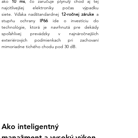
ako 
10 ms
, čo zaručuje plynulý chod aj tej 
najcitlivejšej elektroniky počas výpadku 
siete. Vďaka nadštandardnej 
12-ročnej záruke
 a 
stupňu ochrany 
IP66
 ide o investíciu do 
technológie, ktorá je navrhnutá pre dekády 
spoľahlivej prevádzky v najnáročnejších 
exteriérových podmienkach pri zachovaní 
mimoriadne tichého chodu pod 30 dB.
Ako inteligentný 
manažment a vysoký výkon 