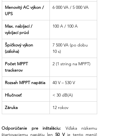
Menovitý AC výkon / 
6 000 VA / 5 000 VA
UPS
Max. nabíjací / 
100 A / 100 A
vybíjací prúd
Špičkový výkon 
7 500 VA (po dobu 
(záloha)
10 s)
Počet MPPT 
2 (1 string na MPPT)
trackerov
Rozsah MPPT napätia
40 V – 530 V
Hlučnosť
< 30 dB(A)
Záruka
12 rokov
Odporúčanie pre inštaláciu:
 Vďaka nízkemu 
štartovaciemu napätiu len 
50 V
 je tento menič 