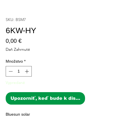
SKU: BSM7
6KW-HY
Price
0,00 €
Daň Zahrnuté
Množstvo
*
Vypredané
Upozorniť, keď bude k dispozícii
Bluesun solar