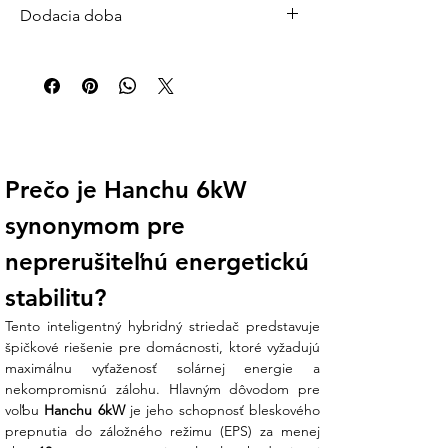
Dodacia doba
Štandardná dodacia doba: 2–5 pracovných
dní
Väčšina objednávok je expedovaná do 24
hodín od prijatia platby. Pre veľké systémy
(batérie, FV panely, striedače) počítajte s 3–
7 pracovnými dňami.
🚚 Doprava zdarma pri objednávke nad 200
Prečo je Hanchu 6kW 
€ | Doručenie kuriérom po celom Slovensku
synonymom pre 
Otázky?
info@ensun.sk
| +421 902 897 373
neprerušiteľnú energetickú 
stabilitu?
Tento inteligentný hybridný striedač predstavuje 
špičkové riešenie pre domácnosti, ktoré vyžadujú 
maximálnu vyťaženosť solárnej energie a 
nekompromisnú zálohu. Hlavným dôvodom pre 
voľbu 
Hanchu 6kW
 je jeho schopnosť bleskového 
prepnutia do záložného režimu (EPS) za menej 