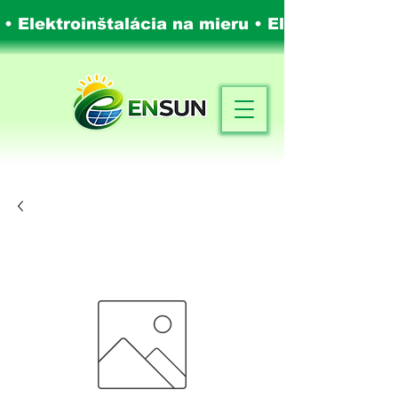
 • Elektroinštalácia na mieru •
Elektroinštalá