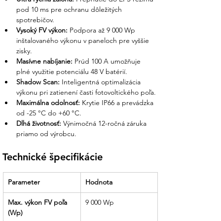
pod 10 ms pre ochranu dôležitých 
spotrebičov.
Vysoký FV výkon:
 Podpora až 9 000 Wp 
inštalovaného výkonu v paneloch pre vyššie 
zisky.
Masívne nabíjanie:
 Prúd 100 A umožňuje 
plné využitie potenciálu 48 V batérií.
Shadow Scan:
 Inteligentná optimalizácia 
výkonu pri zatienení časti fotovoltického poľa.
Maximálna odolnosť:
 Krytie IP66 a prevádzka 
od -25 °C do +60 °C.
Dlhá životnosť:
 Výnimočná 12-ročná záruka 
priamo od výrobcu.
Technické špecifikácie
Parameter
Hodnota
Max. výkon FV poľa 
9 000 Wp
(Wp)