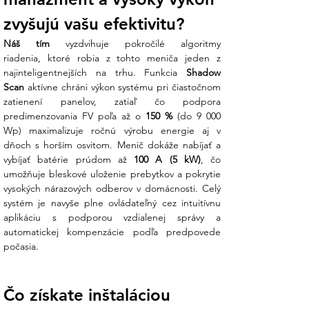
zvyšujú vašu efektivitu?
Náš tím
 vyzdvihuje pokročilé algoritmy 
riadenia, ktoré robia z tohto meniča jeden z 
najinteligentnejších na trhu. Funkcia 
Shadow 
Scan
 aktívne chráni výkon systému pri čiastočnom 
zatienení panelov, zatiaľ čo podpora 
predimenzovania FV poľa až o 
150 %
 (do 9 000 
Wp) maximalizuje ročnú výrobu energie aj v 
dňoch s horším osvitom. Menič dokáže nabíjať a 
vybíjať batérie prúdom až 
100 A (5 kW)
, čo 
umožňuje bleskové uloženie prebytkov a pokrytie 
vysokých nárazových odberov v domácnosti. Celý 
systém je navyše plne ovládateľný cez intuitívnu 
aplikáciu s podporou vzdialenej správy a 
automatickej kompenzácie podľa predpovede 
počasia.
Čo získate inštaláciou 