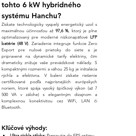
tohto 6 kW hybridného 
systému Hanchu?
Získate technologicky vyspelý energetický uzol s 
maximálnou účinnosťou až 
97,6 %
, ktorý je plne 
optimalizovaný pre moderné nízkonapäťové 
LFP 
batérie (48 V)
. Zariadenie integruje funkcie Zero 
Export pre nulové prietoky do siete a je 
pripravené na dynamické tarify elektriny, čím 
dramaticky znižuje vaše prevádzkové náklady. S 
kompaktnými rozmermi a váhou 25 kg je inštalácia 
rýchla a efektívna. V balení získate riešenie 
certifikované podľa najprísnejších európskych 
noriem, ktoré spája vysoký špičkový výkon (až 7 
500 VA v zálohe) s elegantným dizajnom a 
komplexnou konektivitou cez WiFi, LAN či 
Bluetooth.
Kľúčové výhody:
Ultra rýchla záloha:
 Prepnutie do EPS režimu 