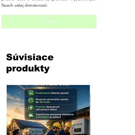
fázach vašej domácnosti.
Click Me
Súvisiace
produkty