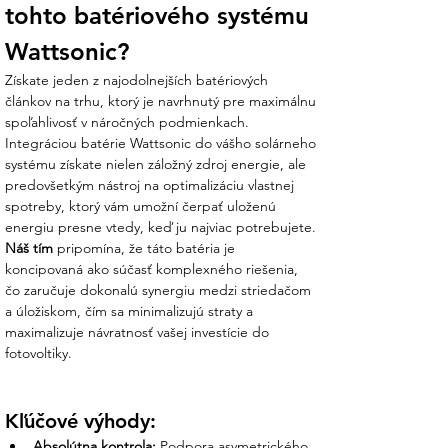
tohto batériového systému 
Wattsonic?
Získate jeden z najodolnejších batériových 
článkov na trhu, ktorý je navrhnutý pre maximálnu 
spoľahlivosť v náročných podmienkach. 
Integráciou batérie Wattsonic do vášho solárneho 
systému získate nielen záložný zdroj energie, ale 
predovšetkým nástroj na optimalizáciu vlastnej 
spotreby, ktorý vám umožní čerpať uloženú 
energiu presne vtedy, keď ju najviac potrebujete. 
Náš tím
 pripomína, že táto batéria je 
koncipovaná ako súčasť komplexného riešenia, 
čo zaručuje dokonalú synergiu medzi striedačom 
a úložiskom, čím sa minimalizujú straty a 
maximalizuje návratnosť vašej investície do 
fotovoltiky.
Kľúčové výhody:
Absolútna kontrola:
 Podpora asymetrického 