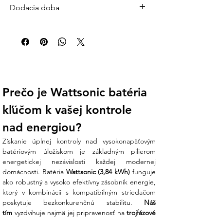
Dodacia doba
Štandardná dodacia doba: 2–5 pracovných
dní
Väčšina objednávok je expedovaná do 24
hodín od prijatia platby. Pre veľké systémy
(batérie, FV panely, striedače) počítajte s 3–
7 pracovnými dňami.
🚚 Doprava zdarma pri objednávke nad 200
Prečo je Wattsonic batéria 
€ | Doručenie kuriérom po celom Slovensku
kľúčom k vašej kontrole 
Otázky?
info@ensun.sk
| +421 902 897 373
nad energiou?
Získanie úplnej kontroly nad vysokonapäťovým 
batériovým úložiskom je základným pilierom 
energetickej nezávislosti každej modernej 
domácnosti. Batéria 
Wattsonic (3,84 kWh)
 funguje 
ako robustný a vysoko efektívny zásobník energie, 
ktorý v kombinácii s kompatibilným striedačom 
poskytuje bezkonkurenčnú stabilitu. 
Náš 
tím
 vyzdvihuje najmä jej pripravenosť na 
trojfázové 