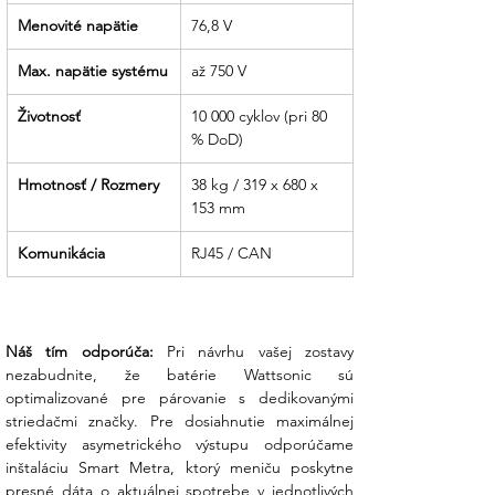
Menovité napätie
76,8 V
Max. napätie systému
až 750 V
Životnosť
10 000 cyklov (pri 80 
% DoD)
Hmotnosť / Rozmery
38 kg / 319 x 680 x 
153 mm
Komunikácia
RJ45 / CAN
Náš tím odporúča:
 Pri návrhu vašej zostavy 
nezabudnite, že batérie Wattsonic sú 
optimalizované pre párovanie s dedikovanými 
striedačmi značky. Pre dosiahnutie maximálnej 
efektivity asymetrického výstupu odporúčame 
inštaláciu Smart Metra, ktorý meniču poskytne 
presné dáta o aktuálnej spotrebe v jednotlivých 