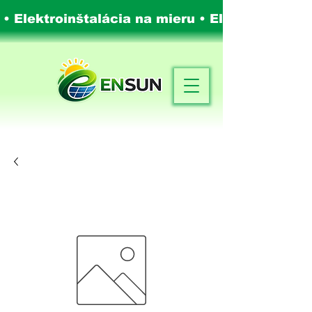
 • Elektroinštalácia na mieru •
Elektroinštalá