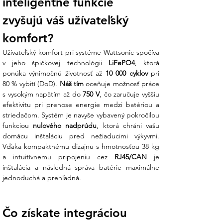
inteligentné funkcie 
zvyšujú váš užívateľský 
komfort?
Užívateľský komfort pri systéme Wattsonic spočíva 
v jeho špičkovej technológii 
LiFePO4
, ktorá 
ponúka výnimočnú životnosť až 
10 000 cyklov
 pri 
80 % vybití (DoD). 
Náš tím
 oceňuje možnosť práce 
s vysokým napätím až do 
750 V
, čo zaručuje vyššiu 
efektivitu pri prenose energie medzi batériou a 
striedačom. Systém je navyše vybavený pokročilou 
funkciou 
nulového nadprúdu
, ktorá chráni vašu 
domácu inštaláciu pred nežiaducimi výkyvmi. 
Vďaka kompaktnému dizajnu s hmotnosťou 38 kg 
a intuitívnemu pripojeniu cez 
RJ45/CAN
 je 
inštalácia a následná správa batérie maximálne 
jednoduchá a prehľadná.
Čo získate integráciou 