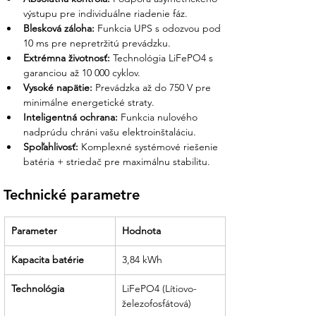
výstupu pre individuálne riadenie fáz.
Blesková záloha:
 Funkcia UPS s odozvou pod 
10 ms pre nepretržitú prevádzku.
Extrémna životnosť:
 Technológia LiFePO4 s 
garanciou až 10 000 cyklov.
Vysoké napätie:
 Prevádzka až do 750 V pre 
minimálne energetické straty.
Inteligentná ochrana:
 Funkcia nulového 
nadprúdu chráni vašu elektroinštaláciu.
Spoľahlivosť:
 Komplexné systémové riešenie 
batéria + striedač pre maximálnu stabilitu.
Technické parametre
Parameter
Hodnota
Kapacita batérie
3,84 kWh
Technológia
LiFePO4 (Lítiovo-
železofosfátová)