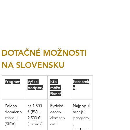
DOTAČNÉ MOŽNOSTI 
NA SLOVENSKU
Program
Výška 
Kto 
Poznámk
podpory
môže 
a
žiadať
Zelená 
až 1 500 
Fyzické 
Najpopul
domácno
€ (FV) + 
osoby – 
árnejší 
stiam II 
2 500 € 
domácn
program
(SIEA)
(batéria)
osti
, 
priebežn