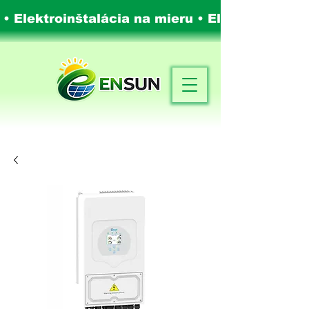
 • Elektroinštalácia na mieru •
Elektroinštalá