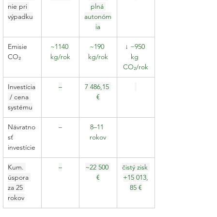
nie pri 
plná 
výpadku
autonóm
ia
Emisie 
~1140 
~190 
↓ −950 
CO₂
kg/rok
kg/rok
kg 
CO₂/rok
Investícia
–
7 486,15 
 / cena 
€
systému
Návratno
–
8–11 
sť 
rokov
investície
Kum. 
–
~22 500 
čistý zisk 
úspora 
€
+15 013,
za 25 
85 €
rokov