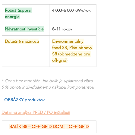
Ročná úspora 
4 000–6 000 kWh/rok
energie
Návratnosť investície
8–11 rokov
Dotačné možnosti
Environmentálny 
fond SR, Plán obnovy 
SR (obmedzene pre 
off-grid)
* Cena bez montáže. Na balík je uplatnená zľava 
5 % oproti individuálnemu nákupu komponentov.
- OBRÁZKY produktov:
Detailná analýza PRED / PO inštalácii
BALÍK B8 – OFF-GRID DOM  |  OFF-GRID