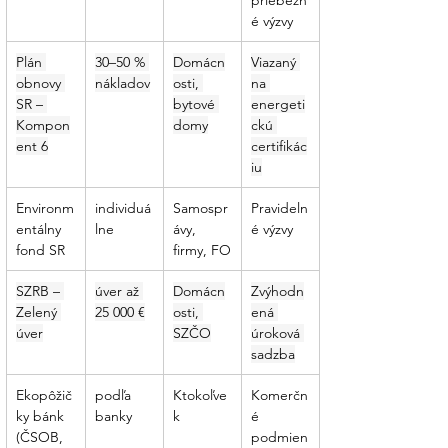
é výzvy
Plán 
30–50 % 
Domácn
Viazaný 
obnovy 
nákladov
osti, 
na 
SR – 
bytové 
energeti
Kompon
domy
ckú 
ent 6
certifikác
iu
Environm
individuá
Samospr
Pravideln
entálny 
lne
ávy, 
é výzvy
fond SR
firmy, FO
SZRB – 
úver až 
Domácn
Zvýhodn
Zelený 
25 000 €
osti, 
ená 
úver
SZČO
úroková 
sadzba
Ekopôžič
podľa 
Ktokoľve
Komerčn
ky bánk 
banky
k
é 
(ČSOB, 
podmien