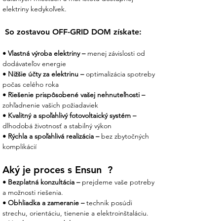
batérie s nízkonapäťovým rozsahom
elektriny kedykoľvek.
(40–60 V).
Farebný dotykový displej: Prehľadné
 So zostavou OFF-GRID DOM získate:
zobrazenie výkonu, stavu batérie a tokov
energie s jednoduchým nastavením
• Vlastná výroba elektriny – 
menej závislosti od 
priamo na paneli.
dodávateľov energie
Pokročilý manažment: Integrované porty
• Nižšie účty za elektrinu –
 optimalizácia spotreby 
CAN, RS485 a RS232 zabezpečujú
počas celého roka
bezproblémovú komunikáciu s BMS
• Riešenie prispôsobené vašej nehnuteľnosti –
batérií a diaľkový monitoring.
zohľadnenie vašich požiadaviek
Vysoká odolnosť: Certifikácia IP65 a
• Kvalitný a spoľahlivý fotovoltaický systém –
široký teplotný rozsah zaručujú
dlhodobá životnosť a stabilný výkon
spoľahlivosť aj pri vonkajšej inštalácii.
• Rýchla a spoľahlivá realizácia – 
bez zbytočných 
Smart funkcie: Podpora funkcie "Time-of-
komplikácií
Use" (využívanie energie podľa tarify) a
podpora paralelného zapojenia pre
Aký je proces s Ensun  ?
budúce rozšírenie výkonu.
• Bezplatná konzultácia –
 prejdeme vaše potreby 
Komplexný bezpečnostný systém:
a možnosti riešenia.
• Obhliadka a zameranie –
 technik posúdi 
Menič je vybavený špičkovými ochrannými
strechu, orientáciu, tienenie a elektroinštaláciu.
prvkami pre maximálnu bezpečnosť