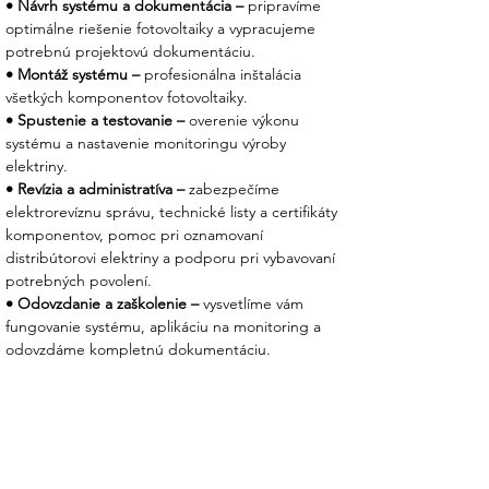
• Návrh systému a dokumentácia –
 pripravíme 
majetku:
optimálne riešenie fotovoltaiky a vypracujeme 
Prepäťová ochrana a ochrana pred
potrebnú projektovú dokumentáciu.
bleskom (PV vstup).
• Montáž systému –
 profesionálna inštalácia 
Ochrana proti ostrovčekovému efektu
všetkých komponentov fotovoltaiky.
(Anti-islanding).
• Spustenie a testovanie – 
overenie výkonu 
Ochrana proti prepólovaniu PV stringov
systému a nastavenie monitoringu výroby 
a skratu na výstupe.
elektriny.
Monitoring izolačného odporu a
• Revízia a administratíva – 
zabezpečíme 
zvyškového prúdu (RCMU).
elektrorevíznu správu, technické listy a certifikáty 
komponentov, pomoc pri oznamovaní 
Technické špecifikácie:
distribútorovi elektriny a podporu pri vybavovaní 
potrebných povolení.
Parameter
Hodnota
• Odovzdanie a zaškolenie – 
vysvetlíme vám 
Max. DC príkon
6500 W
fungovanie systému, aplikáciu na monitoring a 
(fotovoltika)
odovzdáme kompletnú dokumentáciu.
Menovitý AC výstupný
5000 W (Max. 5500
výkon
W)
Počet MPPT trackerov
2 (1 string na
tracker)
Rozsah MPPT napätia
150 V – 425 V
Max. nabíjací/vybíjací
120 A / 120 A