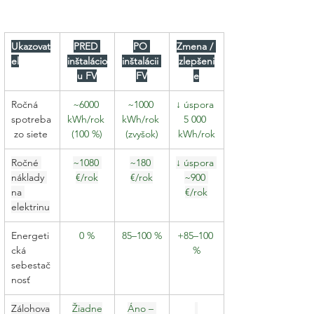
Ukazovat
PRED 
PO 
Zmena / 
eľ
inštalácio
inštalácii 
zlepšeni
u FV
FV
e
Ročná 
~6000 
~1000 
↓ úspora 
spotreba
kWh/rok 
kWh/rok 
5 000 
 zo siete
(100 %)
(zvyšok)
kWh/rok
Ročné 
~1080 
~180 
↓ úspora 
náklady 
€/rok
€/rok
~900 
na 
€/rok
elektrinu
Energeti
0 %
85–100 %
+85–100 
cká 
%
sebestač
nosť
Zálohova
Žiadne
Áno – 