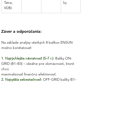
Tatra, 
ky
VÚB)
Záver a odporúčania:
Na základe analýzy všetkých 8 balíkov ENSUN 
možno konštatovať:
1. Najrýchlejšia návratnosť (5–7 r.):
 Balíky ON-
GRID (B1–B3) – ideálne pre domácnosti, ktoré 
chcú
maximalizovať finančnú efektívnosť.
2. Najvyššia sebestačnosť:
 OFF-GRID balíky B7–
B8 – 85–100 % nezávislosť, vhodné pre chaty a 
objekty
mimo siete.
3. Ekologický prínos
: Všetky balíky šetria 266–1 
425 kg CO₂/rok. Za 25 rokov to predstavuje 6,6–
35,6 ton