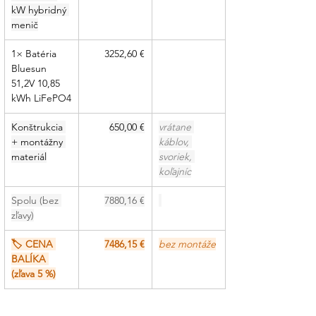
kW hybridný 
menič
1× Batéria 
3252,60 €
Bluesun 
51,2V 10,85 
kWh LiFePO4
Konštrukcia 
650,00 €
vrátane 
+ montážny 
káblov, 
materiál
svoriek, 
koľajníc
Spolu (bez 
7880,16 €
zľavy)
🏷 CENA 
7486,15 €
bez montáže
BALÍKA 
(zľava 5 %)