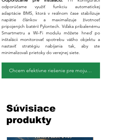
Odporúčanie pre inštaláciu:
 Pri konfigurácii 
odporúčame využiť funkciu automatickej 
adaptácie BMS, ktorá v reálnom čase stabilizuje 
napätie článkov a maximalizuje životnosť 
pripojených batérií Pylontech. Vďaka pribalenému 
Smartmetru a Wi-Fi modulu môžete hneď po 
inštalácii monitorovať spotrebu vášho objektu a 
nastaviť stratégiu nabíjania tak, aby ste 
minimalizovali prietoky do verejnej siete.
Chcem efektívne riešenie pre moju domácnosť !
Súvisiace
produkty