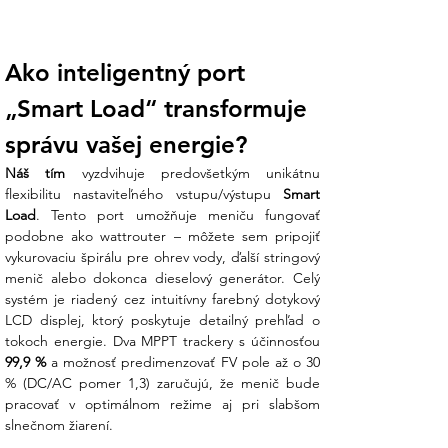
paralelného zapojenia až 10 jednotiek
(on-grid/off-grid) a nastavenie 6
časových intervalov pre nabíjanie a
Ako inteligentný port 
vybíjanie batérie podľa výhodných
tarifných cien.
„Smart Load“ transformuje 
Porovnávacia tabuľka série SUN-
správu vašej energie?
SG01HP3
Náš tím
 vyzdvihuje predovšetkým unikátnu 
flexibilitu nastaviteľného vstupu/výstupu 
Smart 
Parameter /
6K
10K
15K
25K
Load
. Tento port umožňuje meniču fungovať 
Model
Model
Model
Model
Model
podobne ako wattrouter – môžete sem pripojiť 
Menovitý AC
6 000
10 000
15 000
25 000
vykurovaciu špirálu pre ohrev vody, ďalší stringový 
výkon
W
W
W
W
menič alebo dokonca dieselový generátor. Celý 
Max. FV
12 000
20 000
30 000
50 000
systém je riadený cez intuitívny farebný dotykový 
výkon
W
W
W
W
LCD displej, ktorý poskytuje detailný prehľad o 
(Access)
Rozsah
160 –
160 –
160 –
160 –
99,9 %
 a možnosť predimenzovať FV pole až o 30 
napätia
700 V
700 V
700 V
700 V
% (DC/AC pomer 1,3) zaručujú, že menič bude 
batérie
pracovať v optimálnom režime aj pri slabšom 
Max. nabíjací
30 A
30 A
37 A
50 A
slnečnom žiarení.
prúd