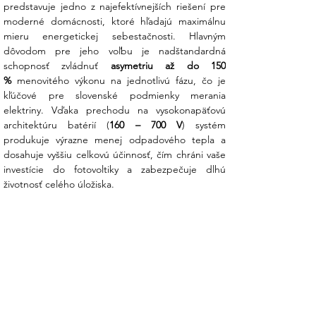
predstavuje jedno z najefektívnejších riešení pre 
Vysokonapäťová architektúra (HV):
moderné domácnosti, ktoré hľadajú maximálnu 
Podpora batérií s napätím až do 700 V
mieru energetickej sebestačnosti. Hlavným 
zaručuje špičkovú efektivitu pri prenose
dôvodom pre jeho voľbu je nadštandardná 
energie medzi panelmi a úložiskom.
schopnosť zvládnuť 
asymetriu až do 150 
100 % asymetria fáz: Unikátna funkcia,
%
 menovitého výkonu na jednotlivú fázu, čo je 
ktorá umožňuje meniču dodávať energiu
kľúčové pre slovenské podmienky merania 
do každej fázy nezávisle podľa
elektriny. Vďaka prechodu na vysokonapäťovú 
aktuálneho zaťaženia. Tým sa
architektúru batérií (
160 – 700 V
) systém 
minimalizujú nežiaduce odbery zo siete.
produkuje výrazne menej odpadového tepla a 
AC Coupling & Retrofit: Port pre AC
dosahuje vyššiu celkovú účinnosť, čím chráni vaše 
väzbu umožňuje jednoducho prepojiť
investície do fotovoltiky a zabezpečuje dlhú 
menič s vaším existujúcim sieťovým
životnosť celého úložiska.
systémom a premeniť ho na
plnohodnotné batériové úložisko.
Smart Load & Diesel Generator:
Podporuje pripojenie dieselového
generátora a inteligentné riadenie
záťaže (napr. ohrev vody), čím chráni
vašu stabilitu aj počas dlhodobých
výpadkov.
Extrémna flexibilita: Možnosť