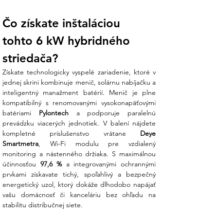
Počet MPPT /
2 / 1+1
2 / 1+1
2 / 2+1
2 / 2+2
Stringy
Čo získate inštaláciou 
Detailné technické špecifikácie (Model
tohto 6 kW hybridného 
6K)
striedača?
Vstup z fotovoltiky (PV)
Získate technologicky vyspelé zariadenie, ktoré v 
jednej skrini kombinuje menič, solárnu nabíjačku a 
Maximálny DC vstupný výkon: 9 600 W
inteligentný manažment batérií. Menič je plne 
(FV pole až 12 000 Wp).
kompatibilný s renomovanými vysokonapäťovými 
Maximálne DC napätie: 1 000 V.
batériami 
Pylontech
 a podporuje paralelnú 
Rozsah MPPT: 150 V – 850 V.
prevádzku viacerých jednotiek. V balení nájdete 
Štartovacie napätie: 180 V.
kompletné príslušenstvo vrátane 
Deye 
Max. prevádzkový prúd (PV): 20 A + 20
Smartmetra
, Wi-Fi modulu pre vzdialený 
A.
monitoring a nástenného držiaka. S maximálnou 
účinnosťou 
97,6 %
 a integrovanými ochrannými 
Batériové rozhranie
prvkami získavate tichý, spoľahlivý a bezpečný 
energetický uzol, ktorý dokáže dlhodobo napájať 
Typ batérie: Li-ion (vysokonapäťová).
vašu domácnosť či kanceláriu bez ohľadu na 
Riadenie: Samoadaptívna komunikácia s
stabilitu distribučnej siete.
BMS (CAN/RS485).
Max. nabíjací/vybíjací prúd: 30 A / 30 A.