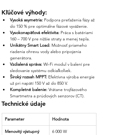
Kľúčové výhody:
AC Výstup a sieť
Vysoká asymetria:
 Podpora preťaženia fázy až 
Menovitý výkon: 6 000 W (Max. zdanlivý
do 150 % pre optimálne fázové vyváženie.
výkon 6 600 VA).
Vysokonapäťová efektivita:
 Práca s batériami 
Špičkový výkon (Off-grid): 9 000 W (po
160 – 700 V pre nižšie straty a menej tepla.
dobu 10 s).
Unikátny Smart Load:
 Možnosť priameho 
Forma siete: 3L + N + PE (Trojfázové
riadenia ohrevu vody alebo pripojenia 
pripojenie).
generátora.
Čistota sínusoidy: THDi < 3 %
Vzdialená správa:
 Wi-Fi modul v balení pre 
(minimálne harmonické skreslenie).
sledovanie systému odkiaľkoľvek.
Široký rozsah MPPT:
 Efektívna výroba energie 
Všeobecné údaje
už pri napätí 150 V až do 850 V.
Kompletné balenie:
 Vrátane trojfázového 
Krytie: IP65 (odolné voči prachu a
Smartmetra a prúdových senzorov (CT).
striekajúcej vode).
Technické údaje
Chladenie: Inteligentné vzduchové
chladenie.
Parameter
Efektivita (Max./Euro): 97,6 % / 97,0 %.
Hodnota
Menovitý výstupný 
6 000 W