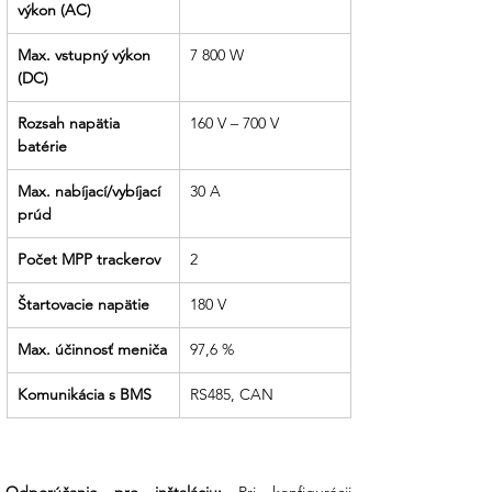
výkon (AC)
Max. vstupný výkon 
7 800 W
(DC)
Rozsah napätia 
160 V – 700 V
batérie
Max. nabíjací/vybíjací 
30 A
prúd
Počet MPP trackerov
2
Štartovacie napätie
180 V
Max. účinnosť meniča
97,6 %
Komunikácia s BMS
RS485, CAN